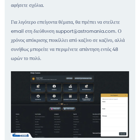
αφήσετε σχόλια.
Για λιγότερο επείγοντα θέματα, θα πρέπει να στείλετε
email στη διεύθυνση
support@astromania.com
. Ο
χρόνος απόκρισης ποικίλλει από καζίνο σε καζίνο, αλλά
συνήθως μπορείτε να περιμένετε απάντηση εντός 48
ωρών το πολύ.