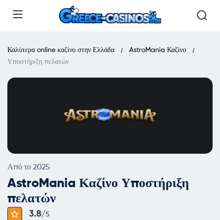
Καλύτερα online καζίνο στην Ελλάδα
AstroMania Καζίνο
Υποστήριξη πελατών
Από το 2025
AstroMania Καζίνο Υποστήριξη
πελατών
3.8/
5