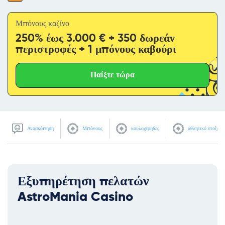
Μπόνους καζίνο
250% έως 3.000 € + 350 δωρεάν
περιστροφές + 1 μπόνους καβούρι
Παίξτε τώρα
Ανασκόπηση
Μπόνους
κουλοχερηδες
αθλητικό στοίχημ
Εξυπηρέτηση πελατών
AstroMania Casino