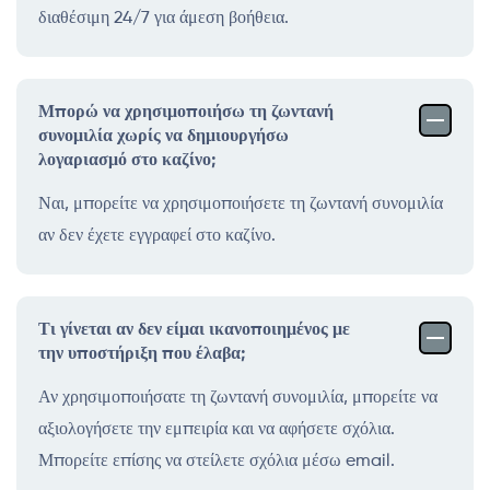
διαθέσιμη 24/7 για άμεση βοήθεια.
Μπορώ να χρησιμοποιήσω τη ζωντανή
συνομιλία χωρίς να δημιουργήσω
λογαριασμό στο καζίνο;
Ναι, μπορείτε να χρησιμοποιήσετε τη ζωντανή συνομιλία
αν δεν έχετε εγγραφεί στο καζίνο.
Τι γίνεται αν δεν είμαι ικανοποιημένος με
την υποστήριξη που έλαβα;
Αν χρησιμοποιήσατε τη ζωντανή συνομιλία, μπορείτε να
αξιολογήσετε την εμπειρία και να αφήσετε σχόλια.
Μπορείτε επίσης να στείλετε σχόλια μέσω email.