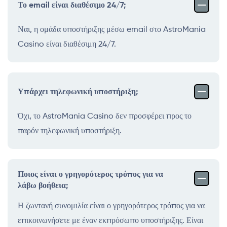
Το email είναι διαθέσιμο 24/7;
Ναι, η ομάδα υποστήριξης μέσω email στο AstroMania
Casino είναι διαθέσιμη 24/7.
Υπάρχει τηλεφωνική υποστήριξη;
Όχι, το AstroMania Casino δεν προσφέρει προς το
παρόν τηλεφωνική υποστήριξη.
Ποιος είναι ο γρηγορότερος τρόπος για να
λάβω βοήθεια;
Η ζωντανή συνομιλία είναι ο γρηγορότερος τρόπος για να
επικοινωνήσετε με έναν εκπρόσωπο υποστήριξης. Είναι