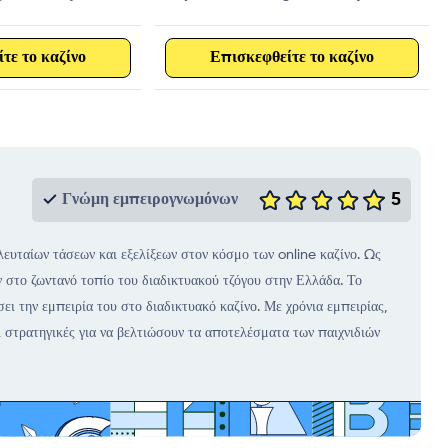
τε το καζίνο
Επισκεφθείτε το καζίνο
5
Γνώμη εμπειρογνωμόνων
ευταίων τάσεων και εξελίξεων στον κόσμο των online καζίνο. Ως
 στο ζωντανό τοπίο του διαδικτυακού τζόγου στην Ελλάδα. Το
ει την εμπειρία του στο διαδικτυακό καζίνο. Με χρόνια εμπειρίας,
ι στρατηγικές για να βελτιώσουν τα αποτελέσματα των παιχνιδιών