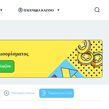
ΠΑΙΧΝΊΔΙΑ ΚΑΖΊΝΟ
ωσορίσματος
Καζίνο
Υποστήριξη πελατών
Εφαρμογή για κινητά