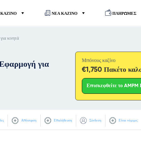
 ΚΑΖΊΝΟ
ΝΈΑ ΚΑΖΊΝΟ
ΠΛΗΡΩΜΈΣ
για κινητά
Μπόνους καζίνο
Εφαρμογή για
€1,750 Πακέτο καλ
Επισκεφθείτε το AMPM 
δες
Απόσυρση
Επαλήθευση
Σύνδεση
Είναι νόμιμο;