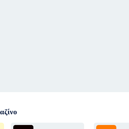
αζίνο