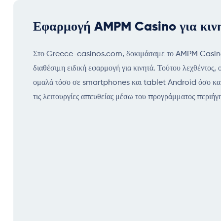
Εφαρμογή AMPM Casino για κιν
Στο Greece-casinos.com, δοκιμάσαμε το AMPM Casino σ
διαθέσιμη ειδική εφαρμογή για κινητά. Τούτου λεχθέντος, 
ομαλά τόσο σε smartphones και tablet Android όσο και 
τις λειτουργίες απευθείας μέσω του προγράμματος περιήγη