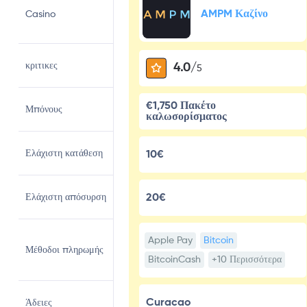
AMPM Καζίνο
Casino
κριτικες
4.0/
5
€1,750 Πακέτο
Μπόνους
καλωσορίσματος
Ελάχιστη κατάθεση
10€
Ελάχιστη απόσυρση
20€
Apple Pay
Bitcoin
Μέθοδοι πληρωμής
BitcoinCash
+10 Περισσότερα
Curacao
Άδειες