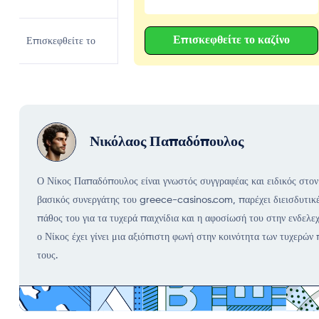
Επισκεφθείτε το καζίνο
Επισκεφθείτε το
Νικόλαος Παπαδόπουλος
Ο Νίκος Παπαδόπουλος είναι γνωστός συγγραφέας και ειδικός στον 
βασικός συνεργάτης του greece-casinos.com, παρέχει διεισδυτικές
πάθος του για τα τυχερά παιχνίδια και η αφοσίωσή του στην ενδελε
ο Νίκος έχει γίνει μια αξιόπιστη φωνή στην κοινότητα των τυχερών
τους.