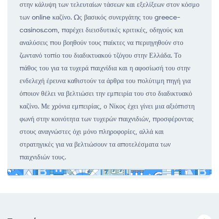
στην κάλυψη των τελευταίων τάσεων και εξελίξεων στον κόσμο
των online καζίνο. Ως βασικός συνεργάτης του greece-
casinos.com, παρέχει διεισδυτικές κριτικές, οδηγούς και
αναλύσεις που βοηθούν τους παίκτες να περιηγηθούν στο
ζωντανό τοπίο του διαδικτυακού τζόγου στην Ελλάδα. Το
πάθος του για τα τυχερά παιχνίδια και η αφοσίωσή του στην
ενδελεχή έρευνα καθιστούν τα άρθρα του πολύτιμη πηγή για
όποιον θέλει να βελτιώσει την εμπειρία του στο διαδικτυακό
καζίνο. Με χρόνια εμπειρίας, ο Νίκος έχει γίνει μια αξιόπιστη
φωνή στην κοινότητα των τυχερών παιχνιδιών, προσφέροντας
στους αναγνώστες όχι μόνο πληροφορίες, αλλά και
στρατηγικές για να βελτιώσουν τα αποτελέσματα των
παιχνιδιών τους.