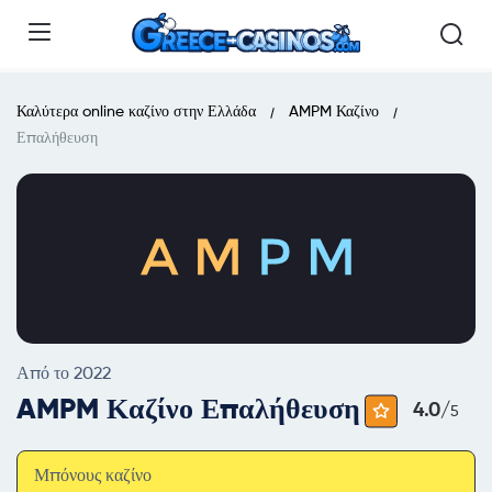
Καλύτερα online καζίνο στην Ελλάδα
AMPM Καζίνο
Επαλήθευση
Από το 2022
AMPM Καζίνο Επαλήθευση
4.0/
5
Μπόνους καζίνο