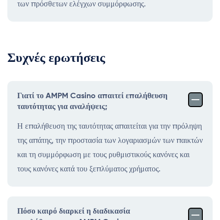
των πρόσθετων ελέγχων συμμόρφωσης.
Συχνές ερωτήσεις
Γιατί το AMPM Casino απαιτεί επαλήθευση
ταυτότητας για αναλήψεις;
Η επαλήθευση της ταυτότητας απαιτείται για την πρόληψη
της απάτης, την προστασία των λογαριασμών των παικτών
και τη συμμόρφωση με τους ρυθμιστικούς κανόνες και
τους κανόνες κατά του ξεπλύματος χρήματος.
Πόσο καιρό διαρκεί η διαδικασία