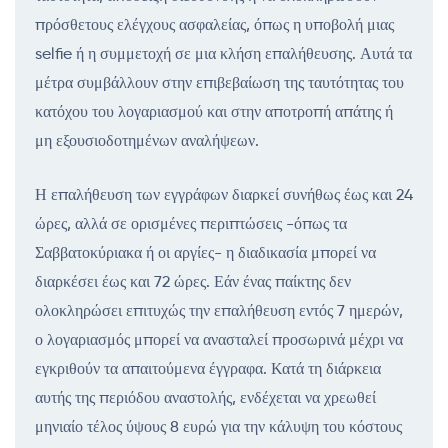
πρόσθετους ελέγχους ασφαλείας, όπως η υποβολή μιας
selfie ή η συμμετοχή σε μια κλήση επαλήθευσης. Αυτά τα
μέτρα συμβάλλουν στην επιβεβαίωση της ταυτότητας του
κατόχου του λογαριασμού και στην αποτροπή απάτης ή
μη εξουσιοδοτημένων αναλήψεων.
Η επαλήθευση των εγγράφων διαρκεί συνήθως έως και 24
ώρες, αλλά σε ορισμένες περιπτώσεις -όπως τα
Σαββατοκύριακα ή οι αργίες- η διαδικασία μπορεί να
διαρκέσει έως και 72 ώρες. Εάν ένας παίκτης δεν
ολοκληρώσει επιτυχώς την επαλήθευση εντός 7 ημερών,
ο λογαριασμός μπορεί να ανασταλεί προσωρινά μέχρι να
εγκριθούν τα απαιτούμενα έγγραφα. Κατά τη διάρκεια
αυτής της περιόδου αναστολής, ενδέχεται να χρεωθεί
μηνιαίο τέλος ύψους 8 ευρώ για την κάλυψη του κόστους