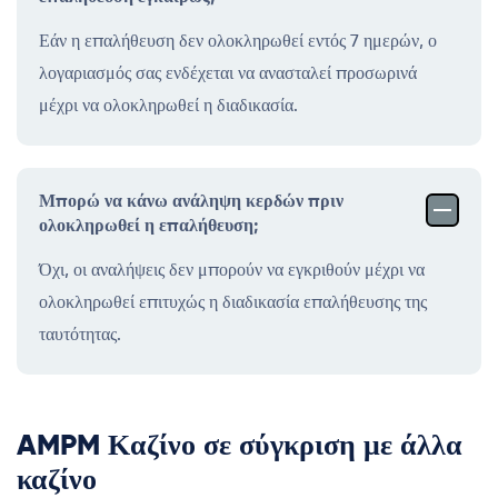
Εάν η επαλήθευση δεν ολοκληρωθεί εντός 7 ημερών, ο
λογαριασμός σας ενδέχεται να ανασταλεί προσωρινά
μέχρι να ολοκληρωθεί η διαδικασία.
Μπορώ να κάνω ανάληψη κερδών πριν
ολοκληρωθεί η επαλήθευση;
Όχι, οι αναλήψεις δεν μπορούν να εγκριθούν μέχρι να
ολοκληρωθεί επιτυχώς η διαδικασία επαλήθευσης της
ταυτότητας.
AMPM Καζίνο σε σύγκριση με άλλα
καζίνο