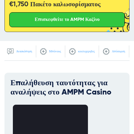
€1,750 Πακέτο καλωσορίσματος
Επισκεφθείτε το AMPM Καζίνο
Ανασκόπηση
Μπόνους
κουλοχερηδες
Απόσυρση
Επαλήθευση ταυτότητας για
αναλήψεις στο AMPM Casino