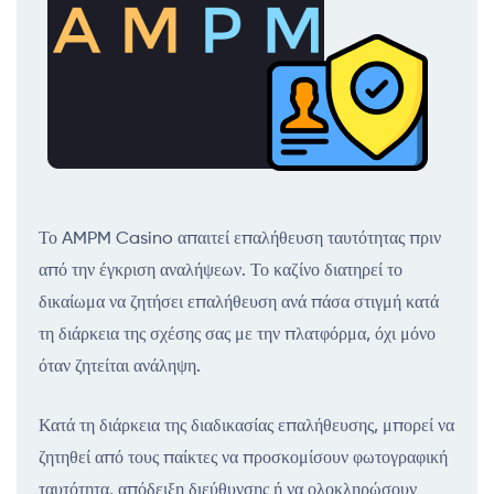
Το AMPM Casino απαιτεί επαλήθευση ταυτότητας πριν
από την έγκριση αναλήψεων. Το καζίνο διατηρεί το
δικαίωμα να ζητήσει επαλήθευση ανά πάσα στιγμή κατά
τη διάρκεια της σχέσης σας με την πλατφόρμα, όχι μόνο
όταν ζητείται ανάληψη.
Κατά τη διάρκεια της διαδικασίας επαλήθευσης, μπορεί να
ζητηθεί από τους παίκτες να προσκομίσουν φωτογραφική
ταυτότητα, απόδειξη διεύθυνσης ή να ολοκληρώσουν