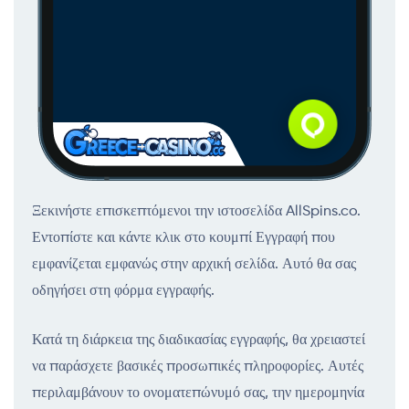
Ξεκινήστε επισκεπτόμενοι την ιστοσελίδα AllSpins.co.
Εντοπίστε και κάντε κλικ στο κουμπί Εγγραφή που
εμφανίζεται εμφανώς στην αρχική σελίδα. Αυτό θα σας
οδηγήσει στη φόρμα εγγραφής.
Κατά τη διάρκεια της διαδικασίας εγγραφής, θα χρειαστεί
να παράσχετε βασικές προσωπικές πληροφορίες. Αυτές
περιλαμβάνουν το ονοματεπώνυμό σας, την ημερομηνία