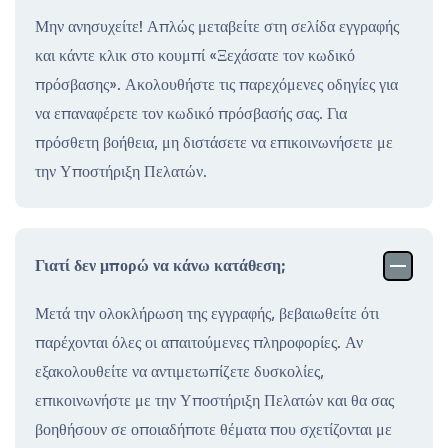
Μην ανησυχείτε! Απλώς μεταβείτε στη σελίδα εγγραφής
και κάντε κλικ στο κουμπί «Ξεχάσατε τον κωδικό
πρόσβασης». Ακολουθήστε τις παρεχόμενες οδηγίες για
να επαναφέρετε τον κωδικό πρόσβασής σας. Για
πρόσθετη βοήθεια, μη διστάσετε να επικοινωνήσετε με
την Υποστήριξη Πελατών.
Γιατί δεν μπορώ να κάνω κατάθεση;
Μετά την ολοκλήρωση της εγγραφής, βεβαιωθείτε ότι
παρέχονται όλες οι απαιτούμενες πληροφορίες. Αν
εξακολουθείτε να αντιμετωπίζετε δυσκολίες,
επικοινωνήστε με την Υποστήριξη Πελατών και θα σας
βοηθήσουν σε οποιαδήποτε θέματα που σχετίζονται με