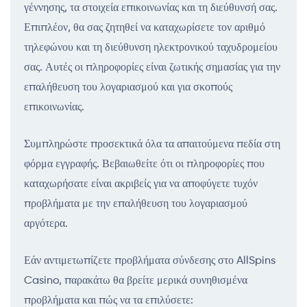
γέννησης, τα στοιχεία επικοινωνίας και τη διεύθυνσή σας.
Επιπλέον, θα σας ζητηθεί να καταχωρίσετε τον αριθμό
τηλεφώνου και τη διεύθυνση ηλεκτρονικού ταχυδρομείου
σας. Αυτές οι πληροφορίες είναι ζωτικής σημασίας για την
επαλήθευση του λογαριασμού και για σκοπούς
επικοινωνίας.
Συμπληρώστε προσεκτικά όλα τα απαιτούμενα πεδία στη
φόρμα εγγραφής. Βεβαιωθείτε ότι οι πληροφορίες που
καταχωρήσατε είναι ακριβείς για να αποφύγετε τυχόν
προβλήματα με την επαλήθευση του λογαριασμού
αργότερα.
Εάν αντιμετωπίζετε προβλήματα σύνδεσης στο AllSpins
Casino, παρακάτω θα βρείτε μερικά συνηθισμένα
προβλήματα και πώς να τα επιλύσετε: