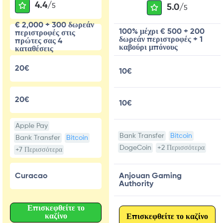
4.4/
5
5.0/
5
€ 2,000 + 300 δωρεάν
100% μέχρι € 500 + 200
περιστροφές στις
δωρεάν περιστροφές + 1
πρώτες σας 4
καβούρι μπόνους
καταθέσεις
20€
10€
20€
10€
Apple Pay
Bank Transfer
Bitcoin
Bank Transfer
Bitcoin
DogeCoin
+2 Περισσότερα
+7 Περισσότερα
Curacao
Anjouan Gaming
Authority
Επισκεφθείτε το
καζίνο
Επισκεφθείτε το καζίνο