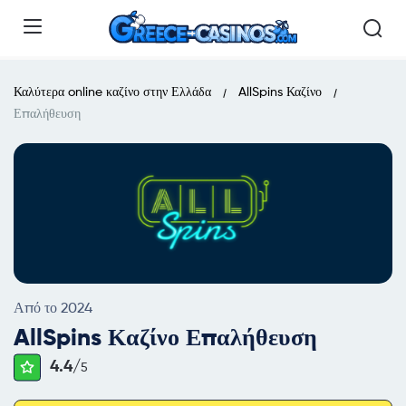
Καλύτερα online καζίνο στην Ελλάδα
AllSpins Καζίνο
Επαλήθευση
Από το 2024
AllSpins Καζίνο Επαλήθευση
4.4/
5