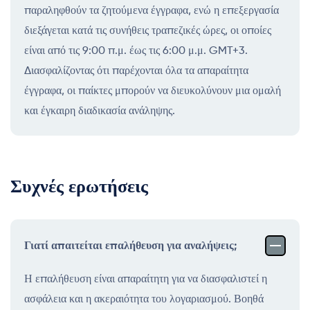
παραληφθούν τα ζητούμενα έγγραφα, ενώ η επεξεργασία
διεξάγεται κατά τις συνήθεις τραπεζικές ώρες, οι οποίες
είναι από τις 9:00 π.μ. έως τις 6:00 μ.μ. GMT+3.
Διασφαλίζοντας ότι παρέχονται όλα τα απαραίτητα
έγγραφα, οι παίκτες μπορούν να διευκολύνουν μια ομαλή
και έγκαιρη διαδικασία ανάληψης.
Συχνές ερωτήσεις
Γιατί απαιτείται επαλήθευση για αναλήψεις;
Η επαλήθευση είναι απαραίτητη για να διασφαλιστεί η
ασφάλεια και η ακεραιότητα του λογαριασμού. Βοηθά