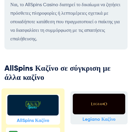
Ναι, το AllSpins Casino διατηρεί το δικαίωμα να ζητήσει
πρόσθετες πληροφορίες ή λεπτομέρειες σχετικά με
οποιαδήποτε κατάθεση που πραγματοποιεί ο παίκτης για
να διασφαλίσει τη συμμόρφωση με τις απαιτήσεις
επαλήθευσης.
AllSpins Καζίνο σε σύγκριση με
άλλα καζίνο
Legiano Καζίνο
AllSpins Καζίνο