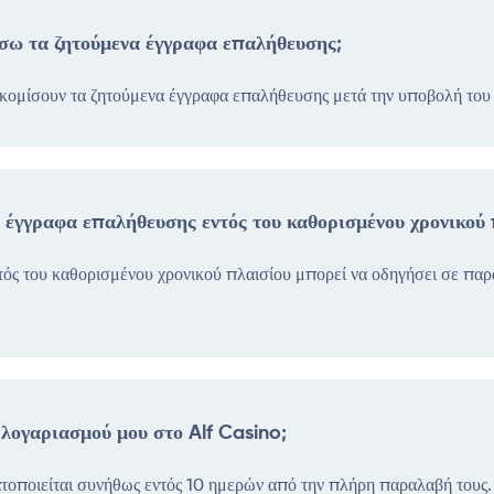
ίσω τα ζητούμενα έγγραφα επαλήθευσης;
σκομίσουν τα ζητούμενα έγγραφα επαλήθευσης μετά την υποβολή του 
 έγγραφα επαλήθευσης εντός του καθορισμένου χρονικού 
ς του καθορισμένου χρονικού πλαισίου μπορεί να οδηγήσει σε παρ
 λογαριασμού μου στο Alf Casino;
οποιείται συνήθως εντός 10 ημερών από την πλήρη παραλαβή τους.