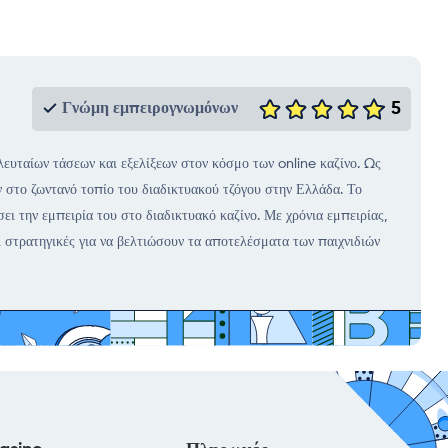
5
Γνώμη εμπειρογνωμόνων
ευταίων τάσεων και εξελίξεων στον κόσμο των online καζίνο. Ως
 στο ζωντανό τοπίο του διαδικτυακού τζόγου στην Ελλάδα. Το
ει την εμπειρία του στο διαδικτυακό καζίνο. Με χρόνια εμπειρίας,
ι στρατηγικές για να βελτιώσουν τα αποτελέσματα των παιχνιδιών