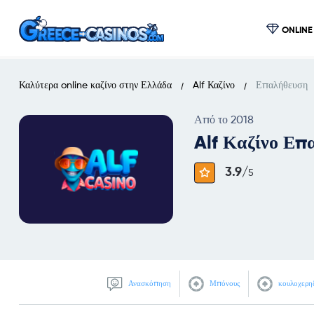
ONLINE
Καλύτερα online καζίνο στην Ελλάδα
Alf Καζίνο
Επαλήθευση
Από το 2018
Alf Καζίνο Επ
3.9/
5
Ανασκόπηση
Μπόνους
κουλοχερη