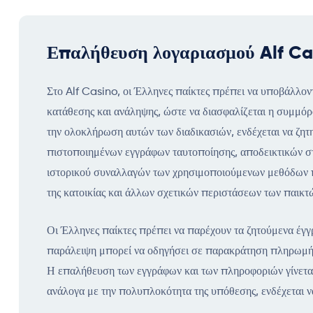
Επαλήθευση λογαριασμού Alf Ca
Στο Alf Casino, οι Έλληνες παίκτες πρέπει να υποβάλλοντ
κατάθεσης και ανάληψης, ώστε να διασφαλίζεται η συμμόρ
την ολοκλήρωση αυτών των διαδικασιών, ενδέχεται να ζη
πιστοποιημένων εγγράφων ταυτοποίησης, αποδεικτικών στοι
ιστορικού συναλλαγών των χρησιμοποιούμενων μεθόδων πλη
της κατοικίας και άλλων σχετικών περιστάσεων των παικτ
Οι Έλληνες παίκτες πρέπει να παρέχουν τα ζητούμενα έγγ
παράλειψη μπορεί να οδηγήσει σε παρακράτηση πληρωμής,
Η επαλήθευση των εγγράφων και των πληροφοριών γίνετα
ανάλογα με την πολυπλοκότητα της υπόθεσης, ενδέχεται να