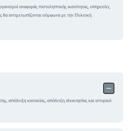
οργανισμοί αναφοράς πιστοληπτικής ικανότητας, υπηρεσίες
ς θα αντιμετωπίζονται σύμφωνα με την Πολιτική
, απόδειξη κατοικίας, απόδειξη ιδιοκτησίας και ιστορικό