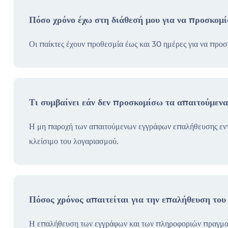
Πόσο χρόνο έχω στη διάθεσή μου για να προσκομ
Οι παίκτες έχουν προθεσμία έως και 30 ημέρες για να προ
Τι συμβαίνει εάν δεν προσκομίσω τα απαιτούμενα
Η μη παροχή των απαιτούμενων εγγράφων επαλήθευσης εντό
κλείσιμο του λογαριασμού.
Πόσος χρόνος απαιτείται για την επαλήθευση του
Η επαλήθευση των εγγράφων και των πληροφοριών πραγματ