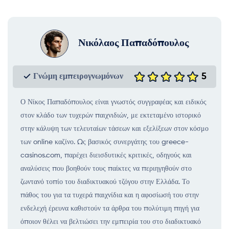
Νικόλαος Παπαδόπουλος
5
Γνώμη εμπειρογνωμόνων
Ο Νίκος Παπαδόπουλος είναι γνωστός συγγραφέας και ειδικός
στον κλάδο των τυχερών παιχνιδιών, με εκτεταμένο ιστορικό
στην κάλυψη των τελευταίων τάσεων και εξελίξεων στον κόσμο
των online καζίνο. Ως βασικός συνεργάτης του greece-
casinos.com, παρέχει διεισδυτικές κριτικές, οδηγούς και
αναλύσεις που βοηθούν τους παίκτες να περιηγηθούν στο
ζωντανό τοπίο του διαδικτυακού τζόγου στην Ελλάδα. Το
πάθος του για τα τυχερά παιχνίδια και η αφοσίωσή του στην
ενδελεχή έρευνα καθιστούν τα άρθρα του πολύτιμη πηγή για
όποιον θέλει να βελτιώσει την εμπειρία του στο διαδικτυακό