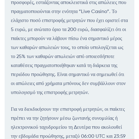
προσφορές, εστιάζοντας αποκλειστικά στις απώλειες που
πραγματοποιούνται στην ενότητα “Live Casino”. Το
ελάχιστο ποσό επιστροφής μετρητών που έχει οριστεί στα
5 ευρώ, με ανώτατο όριο τα 200 ευρώ, διασφαλίζει ότι οι
παίκτες μπορούν να λάβουν πίσω ένα σημαντικό μέρος
των καθαρών απωλειών τους, το οποίο υπολογίζεται ως
το 25% των καθαρών απωλειών από οποιεσδήποτε
καταθέσεις πραγματοποιήθηκαν κατά τη διάρκεια της
περιόδου προώθησης. Είναι σημαντικό να σημειωθεί ότι
οι απώλειες από χρήματα μπόνους δεν συμβάλλουν στον
υπολογισμό της επιστροφής μετρητών.
Για να διεκδικήσουν την επιστροφή μετρητών, οι παίκτες
πρέπει να την ζητήσουν μέσω ζωντανής συνομιλίας ή
ηλεκτρονικού ταχυδρομείου τη Δευτέρα που ακολουθεί
την εβδομάδα προώθησης, μεταξύ 06:00 UTC και 23:59