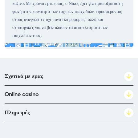
καζίνο. Με χρόνια εμπειρίας, ο Νίκος έχει γίνει μια αξιόπιστη
φωνή στην κοινότητα των τυχερών παιχνιδιών, προσφέροντας
στους αναγνώστες όχι μόνο πληροφορίες, αλλά και
στρατηγικές για να βελτιώσουν τα αποτελέσματα των
παιχνιδιών τους.
Σχετικά με εμας
Online casino
Πληρωμές