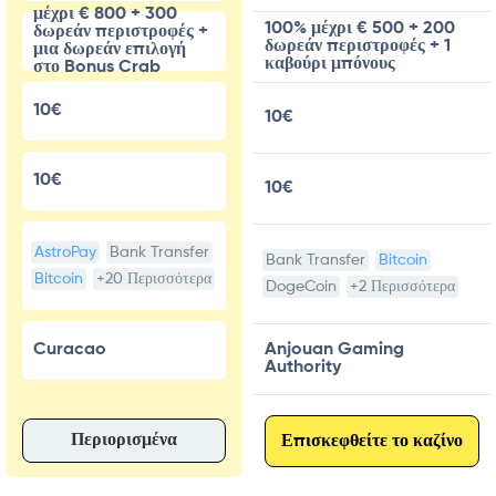
μέχρι € 800 + 300
100% μέχρι € 500 + 200
δωρεάν περιστροφές +
δωρεάν περιστροφές + 1
μια δωρεάν επιλογή
καβούρι μπόνους
στο Bonus Crab
10€
10€
10€
10€
AstroPay
Bank Transfer
Bank Transfer
Bitcoin
Bitcoin
+20 Περισσότερα
DogeCoin
+2 Περισσότερα
Curacao
Anjouan Gaming
Authority
Περιορισμένα
Επισκεφθείτε το καζίνο