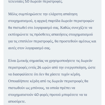
τελευταίες 50 δωρεάν περιστροφές.
Μόλις συμπληρώσετε την ελάχιστη απαίτηση
στοιχηματισμού, η αρχική παρτίδα δωρεάν περιστροφών
θα πιστωθεί στο λογαριασμό σας. Καθώς συνεχίζετε να
εκπληρώνετε τις πρόσθετες απαιτήσεις στοιχηματισμού
για τις επιπλέον περιστροφές, θα προστεθούν αμέσως και
αυτές στον λογαριασμό σας.
Είναι ζωτικής σημασίας να χρησιμοποιήσετε τις δωρεάν
περιστροφές εντός 24 ωρών από την ενεργοποίηση, ώστε
να διασφαλίσετε ότι δεν θα χάσετε τυχόν κέρδη.
Οποιαδήποτε κέρδη από τις δωρεάν περιστροφές θα
πιστωθούν ως μπόνους, τα οποία πρέπει να
στοιχηματιστούν 40 φορές προτού μπορέσετε να τα
αποσύρετε.