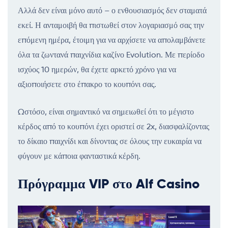
Αλλά δεν είναι μόνο αυτό – ο ενθουσιασμός δεν σταματά
εκεί. Η ανταμοιβή θα πιστωθεί στον λογαριασμό σας την
επόμενη ημέρα, έτοιμη για να αρχίσετε να απολαμβάνετε
όλα τα ζωντανά παιχνίδια καζίνο Evolution. Με περίοδο
ισχύος 10 ημερών, θα έχετε αρκετό χρόνο για να
αξιοποιήσετε στο έπακρο το κουπόνι σας.
Ωστόσο, είναι σημαντικό να σημειωθεί ότι το μέγιστο
κέρδος από το κουπόνι έχει οριστεί σε 2x, διασφαλίζοντας
το δίκαιο παιχνίδι και δίνοντας σε όλους την ευκαιρία να
φύγουν με κάποια φανταστικά κέρδη.
Πρόγραμμα VIP στο Alf Casino