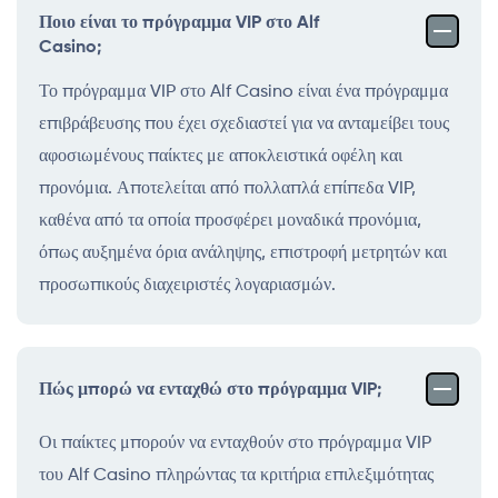
Ποιο είναι το πρόγραμμα VIP στο Alf
Casino;
Το πρόγραμμα VIP στο Alf Casino είναι ένα πρόγραμμα
επιβράβευσης που έχει σχεδιαστεί για να ανταμείβει τους
αφοσιωμένους παίκτες με αποκλειστικά οφέλη και
προνόμια. Αποτελείται από πολλαπλά επίπεδα VIP,
καθένα από τα οποία προσφέρει μοναδικά προνόμια,
όπως αυξημένα όρια ανάληψης, επιστροφή μετρητών και
προσωπικούς διαχειριστές λογαριασμών.
Πώς μπορώ να ενταχθώ στο πρόγραμμα VIP;
Οι παίκτες μπορούν να ενταχθούν στο πρόγραμμα VIP
του Alf Casino πληρώντας τα κριτήρια επιλεξιμότητας