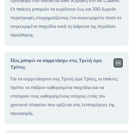
προσφορά που διατίθεται κάθε Κυριακή στο Alf Casino.
Οι παίκτες μπορούν να κερδίσουν έως και 100 δωρεάν
περιστροφές στοιχηματίζοντας ένα συγκεκριμένο ποσό σε
συγκεκριμένα παιχνίδια κατά τη διάρκεια της περιόδου
προώθησης.
Πώς μπορώ να συμμετάσχω στις Τρελή ώρα
Τρίτες;
Για να συμμετάσχουν στις Τρελή ώρα Τρίτες, οι παίκτες
πρέπει να παίξουν καθορισμένα παιχνίδια και να
επιτύχουν τους καθορισμένους στόχους εντός του
χρονικού πλαισίου που ορίζεται στις λεπτομέρειες της
προσφοράς.