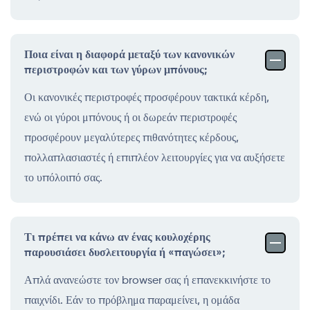
Ποια είναι η διαφορά μεταξύ των κανονικών
περιστροφών και των γύρων μπόνους;
Οι κανονικές περιστροφές προσφέρουν τακτικά κέρδη,
ενώ οι γύροι μπόνους ή οι δωρεάν περιστροφές
προσφέρουν μεγαλύτερες πιθανότητες κέρδους,
πολλαπλασιαστές ή επιπλέον λειτουργίες για να αυξήσετε
το υπόλοιπό σας.
Τι πρέπει να κάνω αν ένας κουλοχέρης
παρουσιάσει δυσλειτουργία ή «παγώσει»;
Απλά ανανεώστε τον browser σας ή επανεκκινήστε το
παιχνίδι. Εάν το πρόβλημα παραμείνει, η ομάδα