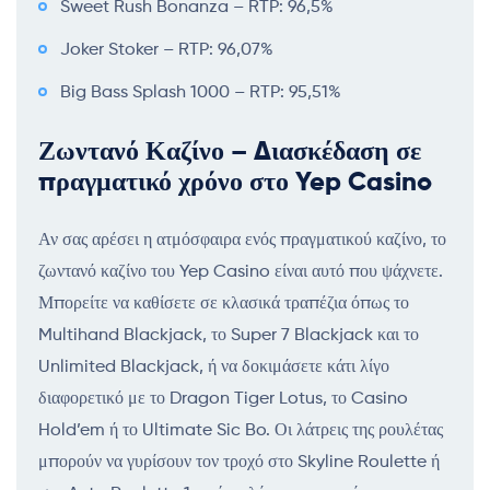
Sweet Rush Bonanza – RTP: 96,5%
Joker Stoker – RTP: 96,07%
Big Bass Splash 1000 – RTP: 95,51%
Ζωντανό Καζίνο – Διασκέδαση σε
πραγματικό χρόνο στο Yep Casino
Αν σας αρέσει η ατμόσφαιρα ενός πραγματικού καζίνο, το
ζωντανό καζίνο του Yep Casino είναι αυτό που ψάχνετε.
Μπορείτε να καθίσετε σε κλασικά τραπέζια όπως το
Multihand Blackjack, το Super 7 Blackjack και το
Unlimited Blackjack, ή να δοκιμάσετε κάτι λίγο
διαφορετικό με το Dragon Tiger Lotus, το Casino
Hold’em ή το Ultimate Sic Bo. Οι λάτρεις της ρουλέτας
μπορούν να γυρίσουν τον τροχό στο Skyline Roulette ή