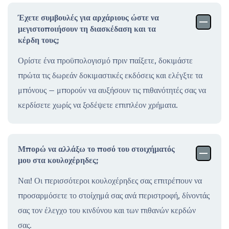
Έχετε συμβουλές για αρχάριους ώστε να
μεγιστοποιήσουν τη διασκέδαση και τα
κέρδη τους;
Ορίστε ένα προϋπολογισμό πριν παίξετε, δοκιμάστε
πρώτα τις δωρεάν δοκιμαστικές εκδόσεις και ελέγξτε τα
μπόνους — μπορούν να αυξήσουν τις πιθανότητές σας να
κερδίσετε χωρίς να ξοδέψετε επιπλέον χρήματα.
Μπορώ να αλλάξω το ποσό του στοιχήματός
μου στα κουλοχέρηδες;
Ναι! Οι περισσότεροι κουλοχέρηδες σας επιτρέπουν να
προσαρμόσετε το στοίχημά σας ανά περιστροφή, δίνοντάς
σας τον έλεγχο του κινδύνου και των πιθανών κερδών
σας.