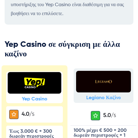
υποστήριξης του Yep Casino είναι διαθέσιμη για να σας
βοηθήσει να το επιλύσετε.
Yep Casino σε σύγκριση με άλλα
καζίνο
Legiano Καζίνο
Yep Casino
4.0/
5
5.0/
5
100% μέχρι € 500 + 200
Έως 3.000 € + 300
δωρεάν περιστροφές + 1
δωρεάν περιστροφές