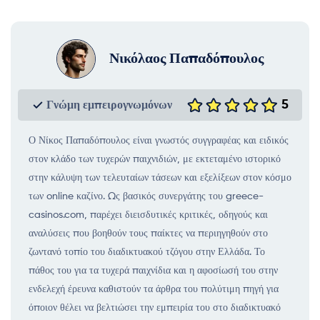
Νικόλαος Παπαδόπουλος
5
Γνώμη εμπειρογνωμόνων
Ο Νίκος Παπαδόπουλος είναι γνωστός συγγραφέας και ειδικός
στον κλάδο των τυχερών παιχνιδιών, με εκτεταμένο ιστορικό
στην κάλυψη των τελευταίων τάσεων και εξελίξεων στον κόσμο
των online καζίνο. Ως βασικός συνεργάτης του greece-
casinos.com, παρέχει διεισδυτικές κριτικές, οδηγούς και
αναλύσεις που βοηθούν τους παίκτες να περιηγηθούν στο
ζωντανό τοπίο του διαδικτυακού τζόγου στην Ελλάδα. Το
πάθος του για τα τυχερά παιχνίδια και η αφοσίωσή του στην
ενδελεχή έρευνα καθιστούν τα άρθρα του πολύτιμη πηγή για
όποιον θέλει να βελτιώσει την εμπειρία του στο διαδικτυακό