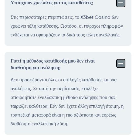
Υπάρχουν χρεώσεις για τις καταθέσεις;
Στις περισσότερες περιπτώσεις, το X3bet Casino δεν
χρεώνει τέλη κατάθεσης. Ωστόσο, οι πάροχοι πληρωμών
ενδέχεται να εφαρμόζουν τα δικά τους τέλη συναλλαγής.
Γιατί η μέθοδος κατάθεσής μου δεν είναι
διαθέσιμη για ανάληψη;
Δεν προσφέρονται όλες οι επιλογές κατάθεσης και για
αναλήψεις. Σε αυτή την περίπτωση, επιλέξτε
οποιαδήποτε εναλλακτική μέθοδο ανάληψης που σας
ταιριάζει καλύτερα. Εάν δεν έχετε άλλη επιλογή έτοιμη, η
τραπεζική μεταφορά είναι η πιο αξιόπιστη και ευρέως
διαθέσιμη εναλλακτική λύση.