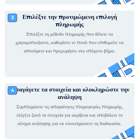
Επιλέξτε την προτιμώμενη επιλογή
3
πληρωμής
Επιλέξτε τη μέθοδο πληρωμής που θέλετε να
χρησιμοποιήσετε, καθορίστε το ποσό που επιθυμείτε να
αποσύρετε και προχωρήστε στο επόμενο βήμα.
Εισαγάγετε τα στοιχεία και ολοκληρώστε την
4
ανάληψη
Συμπληρώστε τις απαραίτητες πληροφορίες πληρωμής,
ελέγξτε ξανά τα στοιχεία για ακρίβεια και υποβάλετε το
αίτημα ανάληψης για να ολοκληρώσετε τη διαδικασία.