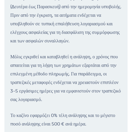
(Δευτέρα έως Παρασκευή) από την ημερομηνία υποβολής.
Πριν από την έγκριση, τα αιτήματα ενδέχεται να
υποβληθούν σε τυπική επαλήθευση λογαριασμού και
ελέγχους ασφαλείας για τη διασφάλιση της συμμόρφωσης
και των ασφαλών συναλλαγών.
Μόλις εγκριθεί και καταβληθεί η ανάληψη, ο χρόνος που
απαιτείται για τη λήψη των χρημάτων εξαρτάται από την
επιλεγμένη μέθοδο πληρωμής. Για παράδειγμα, οι
τραπεζικές μεταφορές ενδέχεται να χρειαστούν επιπλέον
3-5 εργάσιμες ημέρες για να εμφανιστούν στον τραπεζικό
σας λογαριασμό.
Το καζίνο εφαρμόζει 0% τέλη ανάληψης και το μέγιστο
ποσό ανάληψης είναι 500 € ανά ημέρα.