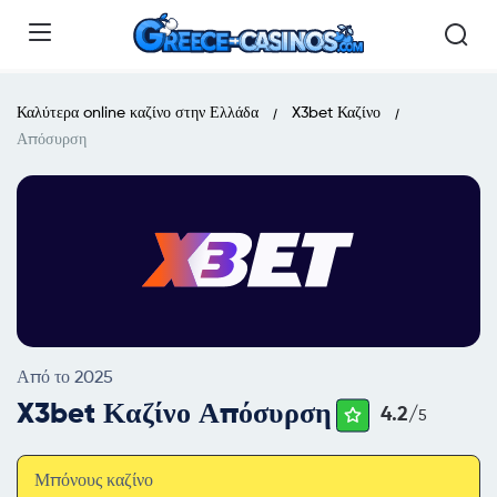
Καλύτερα online καζίνο στην Ελλάδα
X3bet Καζίνο
Απόσυρση
Από το 2025
X3bet Καζίνο Απόσυρση
4.2/
5
Μπόνους καζίνο