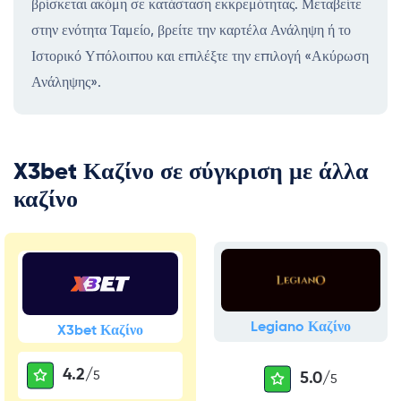
βρίσκεται ακόμη σε κατάσταση εκκρεμότητας. Μεταβείτε
στην ενότητα Ταμείο, βρείτε την καρτέλα Ανάληψη ή το
Ιστορικό Υπόλοιπου και επιλέξτε την επιλογή «Ακύρωση
Ανάληψης».
X3bet Καζίνο σε σύγκριση με άλλα
καζίνο
Legiano Καζίνο
X3bet Καζίνο
4.2/
5
5.0/
5