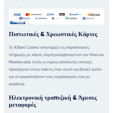
Πιστωτικές & Χρεωστικές Κάρτες
Το X3bet Casino υποστηρίζει τις παραδοσιακές
πληρωμές με κάρτα, συμπεριλαμβανομένων των Visa και
Mastercard. Αυτές οι ευρέως αποδεκτές επιλογές
προσφέρουν στους παίκτες έναν οικείο και βολικό τρόπο
για να τροφοδοτήσουν τους λογαριασμούς τους με
ασφάλεια.
Ηλεκτρονική τραπεζική & Άμεσες
μεταφορές