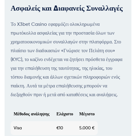
Ασφαλείς και Διαφανείς Συναλλαγές
Το X3bet Casino εφαρμόζει ολοκληρωμένα
πρωτόκολλα ασφαλείας για την προστασία όλων των
χρηματοοικονομικών συναλλαγών στην πλατφόρμα. Στο
πλαίσιο των διαδικασιών «Γνώρισε τον Πελάτη σου»
(KYC), το καζίνο ενδέχεται να ζητήσει πρόσθετα έγγραφα
για την επαλήθευση της ταυτότητας, της ηλικίας, του
τόπου διαμονής και άλλων σχετικών πληροφοριών ενός
παίκτη. Αυτά τα μέτρα επαλήθευσης μπορούν να
διεξαχθούν πριν ή μετά από καταθέσεις και αναλήψεις.
Μέθοδος ανάληψης
Ελάχιστο
Μέγιστο
Visa
€10
5.000 €