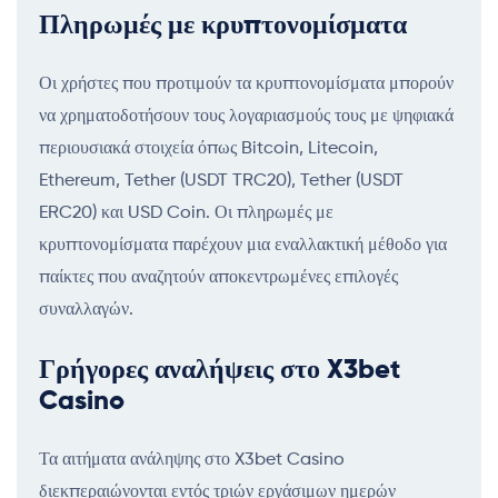
Πληρωμές με κρυπτονομίσματα
Οι χρήστες που προτιμούν τα κρυπτονομίσματα μπορούν
να χρηματοδοτήσουν τους λογαριασμούς τους με ψηφιακά
περιουσιακά στοιχεία όπως Bitcoin, Litecoin,
Ethereum, Tether (USDT TRC20), Tether (USDT
ERC20) και USD Coin. Οι πληρωμές με
κρυπτονομίσματα παρέχουν μια εναλλακτική μέθοδο για
παίκτες που αναζητούν αποκεντρωμένες επιλογές
συναλλαγών.
Γρήγορες αναλήψεις στο X3bet
Casino
Τα αιτήματα ανάληψης στο X3bet Casino
διεκπεραιώνονται εντός τριών εργάσιμων ημερών