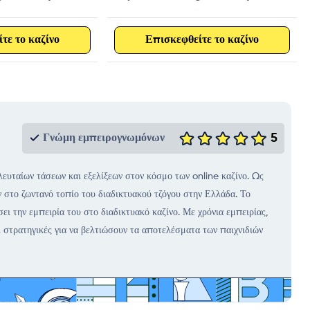
τε το καζίνο
Επισκεφθείτε το καζίνο
5
Γνώμη εμπειρογνωμόνων
ευταίων τάσεων και εξελίξεων στον κόσμο των online καζίνο. Ως
 στο ζωντανό τοπίο του διαδικτυακού τζόγου στην Ελλάδα. Το
ει την εμπειρία του στο διαδικτυακό καζίνο. Με χρόνια εμπειρίας,
ι στρατηγικές για να βελτιώσουν τα αποτελέσματα των παιχνιδιών