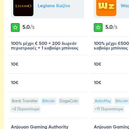
Legiano Καζίνο
Waz
5.0/
5.0/
5
5
100% μέχρι € 500 + 200 δωρεάν
100% μέχρι €500 
περιστροφές + 1 καβούρι μπόνους
καβούρι μπόνους
10€
10€
10€
10€
Bank Transfer
Bitcoin
DogeCoin
AstroPay
Bitcoin
+2 Περισσότερα
+11 Περισσότερα
Anjouan Gaming Authority
Anjouan Gaming