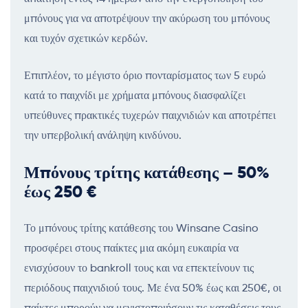
μπόνους για να αποτρέψουν την ακύρωση του μπόνους
και τυχόν σχετικών κερδών.
Επιπλέον, το μέγιστο όριο πονταρίσματος των 5 ευρώ
κατά το παιχνίδι με χρήματα μπόνους διασφαλίζει
υπεύθυνες πρακτικές τυχερών παιχνιδιών και αποτρέπει
την υπερβολική ανάληψη κινδύνου.
Μπόνους τρίτης κατάθεσης – 50%
έως 250 €
Το μπόνους τρίτης κατάθεσης του Winsane Casino
προσφέρει στους παίκτες μια ακόμη ευκαιρία να
ενισχύσουν το bankroll τους και να επεκτείνουν τις
περιόδους παιχνιδιού τους. Με ένα 50% έως και 250€, οι