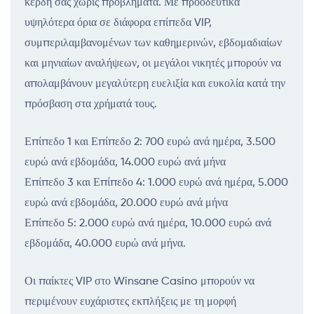
κέρδη σας χωρίς προβλήματα. Με προοδευτικά
υψηλότερα όρια σε διάφορα επίπεδα VIP,
συμπεριλαμβανομένων των καθημερινών, εβδομαδιαίων
και μηνιαίων αναλήψεων, οι μεγάλοι νικητές μπορούν να
απολαμβάνουν μεγαλύτερη ευελιξία και ευκολία κατά την
πρόσβαση στα χρήματά τους.
Επίπεδο 1 και Επίπεδο 2: 700 ευρώ ανά ημέρα, 3.500
ευρώ ανά εβδομάδα, 14.000 ευρώ ανά μήνα
Επίπεδο 3 και Επίπεδο 4: 1.000 ευρώ ανά ημέρα, 5.000
ευρώ ανά εβδομάδα, 20.000 ευρώ ανά μήνα
Επίπεδο 5: 2.000 ευρώ ανά ημέρα, 10.000 ευρώ ανά
εβδομάδα, 40.000 ευρώ ανά μήνα.
Οι παίκτες VIP στο Winsane Casino μπορούν να
περιμένουν ευχάριστες εκπλήξεις με τη μορφή