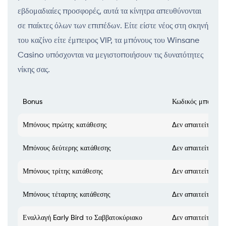
εβδομαδιαίες προσφορές, αυτά τα κίνητρα απευθύνονται
σε παίκτες όλων των επιπέδων. Είτε είστε νέος στη σκηνή
του καζίνο είτε έμπειρος VIP, τα μπόνους του Winsane
Casino υπόσχονται να μεγιστοποιήσουν τις δυνατότητες
νίκης σας.
Bonus
Κωδικός μπόνους
Μπόνους πρώτης κατάθεσης
Δεν απαιτείται
Μπόνους δεύτερης κατάθεσης
Δεν απαιτείται
Μπόνους τρίτης κατάθεσης
Δεν απαιτείται
Μπόνους τέταρτης κατάθεσης
Δεν απαιτείται
Εναλλαγή Early Bird το Σαββατοκύριακο
Δεν απαιτείται