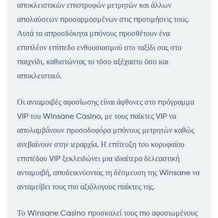
αποκλειστικών επιστροφών μετρητών και άλλων
απολαύσεων προσαρμοσμένων στις προτιμήσεις τους.
Αυτά τα απροσδόκητα μπόνους προσθέτουν ένα
επιπλέον επίπεδο ενθουσιασμού στο ταξίδι σας στο
παιχνίδι, καθιστώντας το τόσο αξέχαστο όσο και
αποκλειστικό.
Οι ανταμοιβές αφοσίωσης είναι άφθονες στο πρόγραμμα
VIP του Winsane Casino, με τους παίκτες VIP να
απολαμβάνουν προσοδοφόρα μπόνους μετρητών καθώς
ανεβαίνουν στην ιεραρχία. Η επίτευξη του κορυφαίου
επιπέδου VIP ξεκλειδώνει μια ιδιαίτερα δελεαστική
ανταμοιβή, αποδεικνύοντας τη δέσμευση της Winsane να
ανταμείβει τους πιο αξιόλογους παίκτες της.
Το Winsane Casino προσκαλεί τους πιο αφοσιωμένους