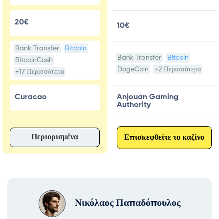
20€
10€
Bank Transfer
Bitcoin
Bank Transfer
Bitcoin
BitcoinCash
DogeCoin
+2 Περισσότερα
+17 Περισσότερα
Curacao
Anjouan Gaming
Authority
Περιορισμένα
Επισκεφθείτε το καζίνο
Νικόλαος Παπαδόπουλος