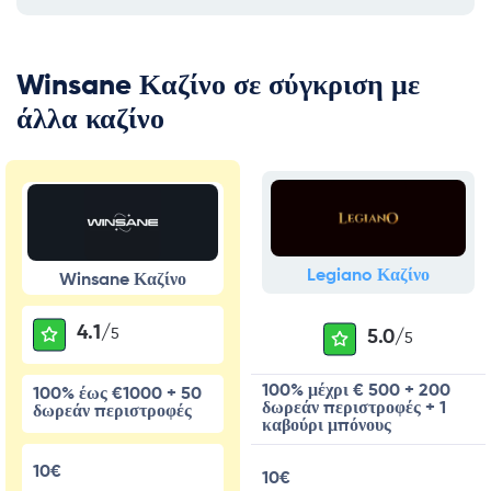
Winsane Καζίνο σε σύγκριση με
άλλα καζίνο
Legiano Καζίνο
Winsane Καζίνο
4.1/
5
5.0/
5
100% μέχρι € 500 + 200
100% έως €1000 + 50
δωρεάν περιστροφές + 1
δωρεάν περιστροφές
καβούρι μπόνους
10€
10€