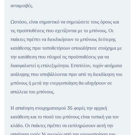
ανταμοιβές.
Ωστόσο, είναι σημαντικό να σημειώσετε τους όρους και
τις προϋποθέσεις που σχετίζονται με το μπόνους. Οι
παίκτες πρέπει να διεκδικήσουν το μπόνους δεύτερης
κατάθεσης πριν τοποθετήσουν οποιοδήποτε στοίχημα με
την κατάθεση που πληροί τις προϋποθέσεις για να
διασφαλιστεί η επιλεξιμότητα. Επιπλέον, τυχόν αιτήματα
ανάληψης που υποβάλλονται πριν από τη διεκδίκηση του
μπόνους ή μετά την ενεργοποίηση θα οδηγήσουν σε
απώλεια του μπόνους.
Η απαίτηση στοιχηματισμού 35 φορές την αρχική
κατάθεση και το ποσό του μπόνους είναι τυπική για τον
κλάδο. Οι παίκτες πρέπει να εκπληρώσουν αυτή την
απαίτηση εντός 14 ημερών από την ενεργοποίηση του