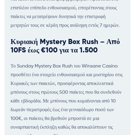
επιπλέον επίπεδο ενθουσιασμού, επιτρέποντας στους
παίκτες να μετατρέψουν δυνητικά την επιστροφή
μετρητών τους σε κέρδη προς ανάληψη εντός 7 ημερών.
Κυριακή Mystery Box Rush – Από
10FS έως €100 για τα 1.500
Το Sunday Mystery Box Rush του Winsane Casino
προσθέτει ένα στοιχείο ενθουσιασμού και μυστηρίου στις
Κυριακές των παικτών, προσφέροντας αποκλειστικά
μπόνους στους πρώτους 500 παίκτες που θα συνδεθούν
κάθε εβδομάδα. Με μπόνους που κυμαίνονται από 10
δωρεάν περιστροφές έως ένα γενναιόδωρο ποσό των
100€, οι παίκτες θα βρεθούν μπροστά σε μια
συναρπαστική έκπληξη καθώς θα αποκαλύπτουν τις