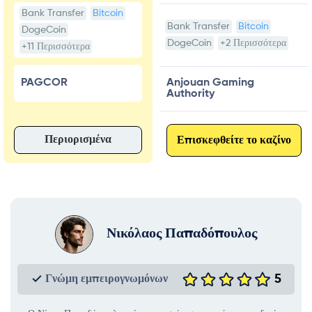
Bank Transfer
Bitcoin
Bank Transfer
Bitcoin
DogeCoin
DogeCoin
+2 Περισσότερα
+11 Περισσότερα
PAGCOR
Anjouan Gaming
Authority
Περιορισμένα
Επισκεφθείτε το καζίνο
Νικόλαος Παπαδόπουλος
5
Γνώμη εμπειρογνωμόνων