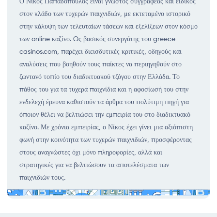
Ο Νίκος Παπαδόπουλος είναι γνωστός συγγραφέας και ειδικός
στον κλάδο των τυχερών παιχνιδιών, με εκτεταμένο ιστορικό
στην κάλυψη των τελευταίων τάσεων και εξελίξεων στον κόσμο
των online καζίνο. Ως βασικός συνεργάτης του greece-
casinos.com, παρέχει διεισδυτικές κριτικές, οδηγούς και
αναλύσεις που βοηθούν τους παίκτες να περιηγηθούν στο
ζωντανό τοπίο του διαδικτυακού τζόγου στην Ελλάδα. Το
πάθος του για τα τυχερά παιχνίδια και η αφοσίωσή του στην
ενδελεχή έρευνα καθιστούν τα άρθρα του πολύτιμη πηγή για
όποιον θέλει να βελτιώσει την εμπειρία του στο διαδικτυακό
καζίνο. Με χρόνια εμπειρίας, ο Νίκος έχει γίνει μια αξιόπιστη
φωνή στην κοινότητα των τυχερών παιχνιδιών, προσφέροντας
στους αναγνώστες όχι μόνο πληροφορίες, αλλά και
στρατηγικές για να βελτιώσουν τα αποτελέσματα των
παιχνιδιών τους.