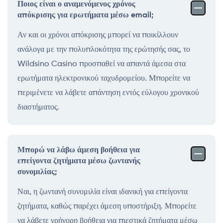
Ποιος είναι ο αναμενόμενος χρόνος
απόκρισης για ερωτήματα μέσω email;
Αν και οι χρόνοι απόκρισης μπορεί να ποικίλλουν
ανάλογα με την πολυπλοκότητα της ερώτησής σας, το
Wildsino Casino προσπαθεί να απαντά άμεσα στα
ερωτήματα ηλεκτρονικού ταχυδρομείου. Μπορείτε να
περιμένετε να λάβετε απάντηση εντός εύλογου χρονικού
διαστήματος.
Μπορώ να λάβω άμεση βοήθεια για
επείγοντα ζητήματα μέσω ζωντανής
συνομιλίας;
Ναι, η ζωντανή συνομιλία είναι ιδανική για επείγοντα
ζητήματα, καθώς παρέχει άμεση υποστήριξη. Μπορείτε
να λάβετε γρήγορη βοήθεια για πιεστικά ζητήματα μέσω