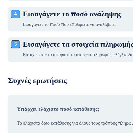
Εισαγάγετε το ποσό ανάληψης
4
Εισαγάγετε το ποσό που επιθυμείτε να αναλάβετε.
Εισαγάγετε τα στοιχεία πληρωμή
5
Καταχωρίστε τα απαραίτητα στοιχεία πληρωμής, ελέγξτε ξα
Συχνές ερωτήσεις
Υπάρχει ελάχιστο ποσό κατάθεσης;
Το ελάχιστο όριο κατάθεσης για όλους τους τρόπους πληρωμ