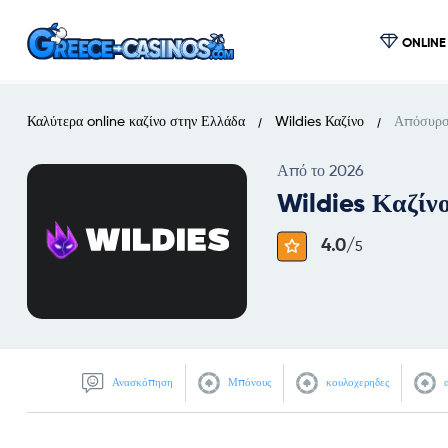
ONLINE
Καλύτερα online καζίνο στην Ελλάδα
Wildies Καζίνο
Απόσυρ
Από το 2026
Wildies Καζίν
4.0/
5
Ανασκόπηση
Μπόνους
κουλοχερηδες
α