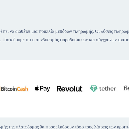
ρέπει να διαθέτει μια ποικιλία μεθόδων πληρωμής. Οι λύσεις πληρωμή
νο. Πιστεύουμε ότι ο συνδυασμός παραδοσιακών και σύγχρονων τραπε
ρωμής της πλατφόρμας θα προσελκύσουν τόσο τους λάτρεις των κρυπτ