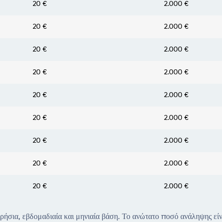
20 €
2.000 €
20 €
2.000 €
20 €
2.000 €
20 €
2.000 €
20 €
2.000 €
20 €
2.000 €
20 €
2.000 €
20 €
2.000 €
20 €
2.000 €
ερήσια, εβδομαδιαία και μηνιαία βάση. Το ανώτατο ποσό ανάληψης ε