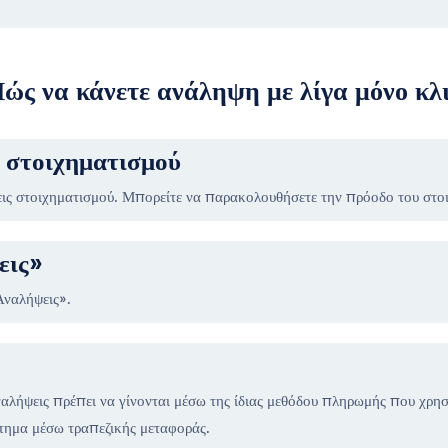
ώς να κάνετε ανάληψη με λίγα μόνο κλ
ς στοιχηματισμού
σεις στοιχηματισμού. Μπορείτε να παρακολουθήσετε την πρόοδο του στο
εις»
Αναλήψεις».
αλήψεις πρέπει να γίνονται μέσω της ίδιας μεθόδου πληρωμής που χρησι
αίτημα μέσω τραπεζικής μεταφοράς.