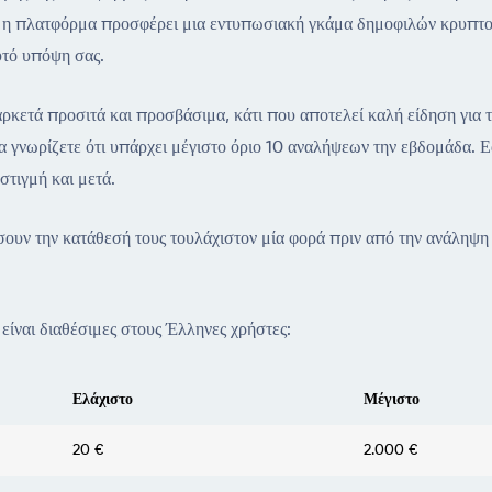
 η πλατφόρμα προσφέρει μια εντυπωσιακή γκάμα δημοφιλών κρυπτο
υτό υπόψη σας.
 αρκετά προσιτά και προσβάσιμα, κάτι που αποτελεί καλή είδηση για
 γνωρίζετε ότι υπάρχει μέγιστο όριο 10 αναλήψεων την εβδομάδα. Εά
στιγμή και μετά.
σουν την κατάθεσή τους τουλάχιστον μία φορά πριν από την ανάληψη
ίναι διαθέσιμες στους Έλληνες χρήστες:
Ελάχιστο
Μέγιστο
20 €
2.000 €