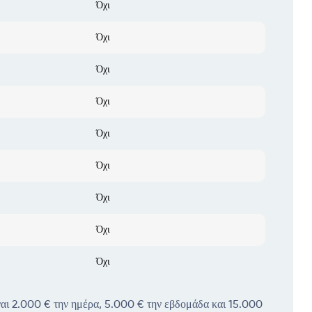
Όχι
Όχι
Όχι
Όχι
Όχι
Όχι
Όχι
Όχι
Όχι
ίναι 2.000 € την ημέρα, 5.000 € την εβδομάδα και 15.000