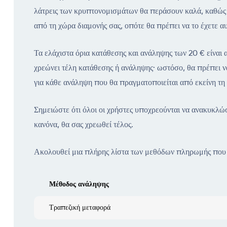
λάτρεις των κρυπτονομισμάτων θα περάσουν καλά, καθώς
από τη χώρα διαμονής σας, οπότε θα πρέπει να το έχετε α
Τα ελάχιστα όρια κατάθεσης και ανάληψης των 20 € είναι
χρεώνει τέλη κατάθεσης ή ανάληψης· ωστόσο, θα πρέπει να
για κάθε ανάληψη που θα πραγματοποιείται από εκείνη τη 
Σημειώστε ότι όλοι οι χρήστες υποχρεούνται να ανακυκλώ
κανόνα, θα σας χρεωθεί τέλος.
Ακολουθεί μια πλήρης λίστα των μεθόδων πληρωμής που ε
Μέθοδος ανάληψης
Τραπεζική μεταφορά