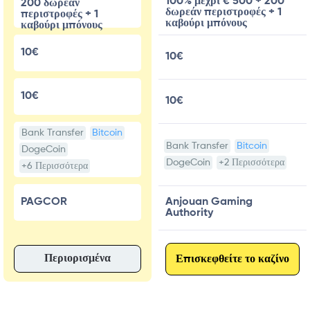
100% μέχρι € 500 + 200
200 δωρεάν
δωρεάν περιστροφές + 1
περιστροφές + 1
καβούρι μπόνους
καβούρι μπόνους
10€
10€
10€
10€
Bank Transfer
Bitcoin
Bank Transfer
Bitcoin
DogeCoin
DogeCoin
+2 Περισσότερα
+6 Περισσότερα
PAGCOR
Anjouan Gaming
Authority
Περιορισμένα
Επισκεφθείτε το καζίνο