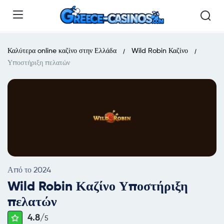
Καλύτερα online καζίνο στην Ελλάδα
Wild Robin Καζίνο
Υποστήριξη πελατών
Από το 2024
Wild Robin Καζίνο Υποστήριξη
πελατών
4.8/
5