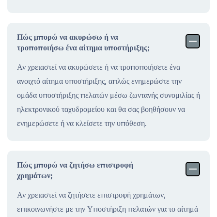
Πώς μπορώ να ακυρώσω ή να
τροποποιήσω ένα αίτημα υποστήριξης;
Αν χρειαστεί να ακυρώσετε ή να τροποποιήσετε ένα
ανοιχτό αίτημα υποστήριξης, απλώς ενημερώστε την
ομάδα υποστήριξης πελατών μέσω ζωντανής συνομιλίας ή
ηλεκτρονικού ταχυδρομείου και θα σας βοηθήσουν να
ενημερώσετε ή να κλείσετε την υπόθεση.
Πώς μπορώ να ζητήσω επιστροφή
χρημάτων;
Αν χρειαστεί να ζητήσετε επιστροφή χρημάτων,
επικοινωνήστε με την Υποστήριξη πελατών για το αίτημά