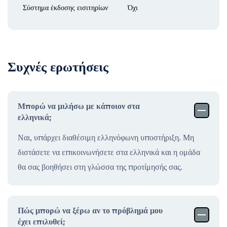
Σύστημα έκδοσης εισιτηρίων
Όχι
Συχνές ερωτήσεις
Μπορώ να μιλήσω με κάποιον στα
ελληνικά;
Ναι, υπάρχει διαθέσιμη ελληνόφωνη υποστήριξη. Μη
διστάσετε να επικοινωνήσετε στα ελληνικά και η ομάδα
θα σας βοηθήσει στη γλώσσα της προτίμησής σας.
Πώς μπορώ να ξέρω αν το πρόβλημά μου
έχει επιλυθεί;