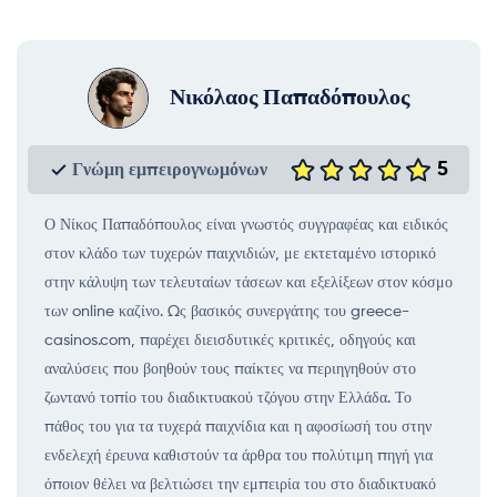
Νικόλαος Παπαδόπουλος
5
Γνώμη εμπειρογνωμόνων
Ο Νίκος Παπαδόπουλος είναι γνωστός συγγραφέας και ειδικός
στον κλάδο των τυχερών παιχνιδιών, με εκτεταμένο ιστορικό
στην κάλυψη των τελευταίων τάσεων και εξελίξεων στον κόσμο
των online καζίνο. Ως βασικός συνεργάτης του greece-
casinos.com, παρέχει διεισδυτικές κριτικές, οδηγούς και
αναλύσεις που βοηθούν τους παίκτες να περιηγηθούν στο
ζωντανό τοπίο του διαδικτυακού τζόγου στην Ελλάδα. Το
πάθος του για τα τυχερά παιχνίδια και η αφοσίωσή του στην
ενδελεχή έρευνα καθιστούν τα άρθρα του πολύτιμη πηγή για
όποιον θέλει να βελτιώσει την εμπειρία του στο διαδικτυακό