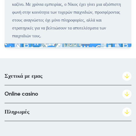
καζίνο. Με χρόνια εμπειρίας, ο Νίκος έχει γίνει μια αξιόπιστη
φωνή στην κοινότητα των τυχερών παιχνιδιών, προσφέροντας
στους αναγνώστες όχι μόνο πληροφορίες, αλλά και
στρατηγικές για να βελτιώσουν τα αποτελέσματα των
παιχνιδιών τους.
Σχετικά με εμας
Online casino
Πληρωμές