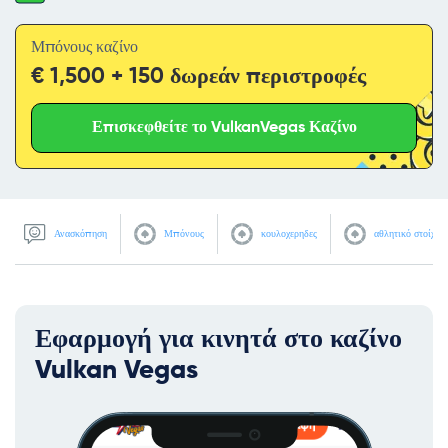
Μπόνους καζίνο
€ 1,500 + 150 δωρεάν περιστροφές
Επισκεφθείτε το VulkanVegas Καζίνο
Ανασκόπηση
Μπόνους
κουλοχερηδες
αθλητικό στοίχημ
Εφαρμογή για κινητά στο καζίνο
Vulkan Vegas