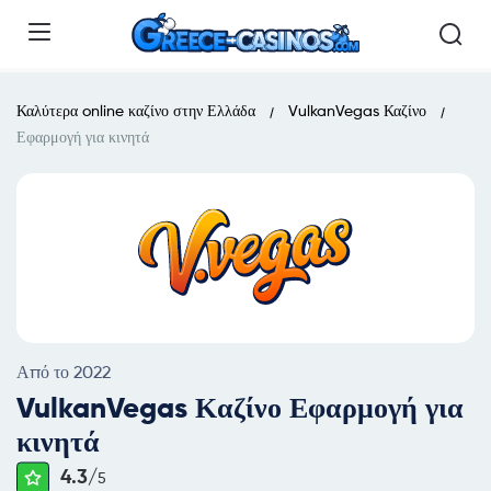
Καλύτερα online καζίνο στην Ελλάδα
VulkanVegas Καζίνο
Εφαρμογή για κινητά
Από το 2022
VulkanVegas Καζίνο Εφαρμογή για
κινητά
4.3/
5