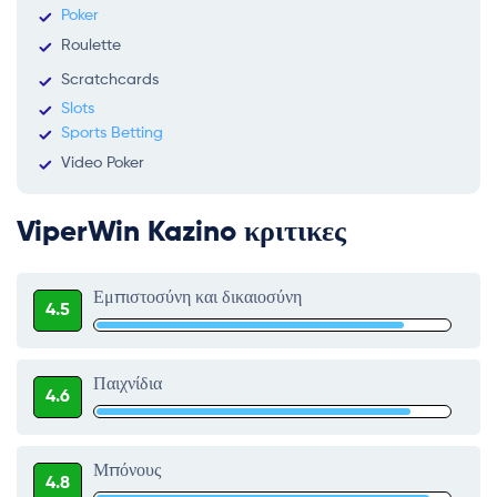
Poker
Roulette
Scratchcards
Slots
Sports Betting
Video Poker
ViperWin Kazino κριτικες
Εμπιστοσύνη και δικαιοσύνη
4.5
Παιχνίδια
4.6
Μπόνους
4.8