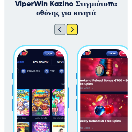
ViperWin Kazino Στιγμιότυπα
οθόνης για κινητά