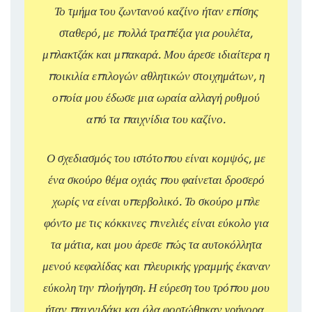
Το τμήμα του ζωντανού καζίνο ήταν επίσης
σταθερό, με πολλά τραπέζια για ρουλέτα,
μπλακτζάκ και μπακαρά. Μου άρεσε ιδιαίτερα η
ποικιλία επιλογών αθλητικών στοιχημάτων, η
οποία μου έδωσε μια ωραία αλλαγή ρυθμού
από τα παιχνίδια του καζίνο.
Ο σχεδιασμός του ιστότοπου είναι κομψός, με
ένα σκούρο θέμα οχιάς που φαίνεται δροσερό
χωρίς να είναι υπερβολικό. Το σκούρο μπλε
φόντο με τις κόκκινες πινελιές είναι εύκολο για
τα μάτια, και μου άρεσε πώς τα αυτοκόλλητα
μενού κεφαλίδας και πλευρικής γραμμής έκαναν
εύκολη την πλοήγηση. Η εύρεση του τρόπου μου
ήταν παιχνιδάκι και όλα φορτώθηκαν γρήγορα,