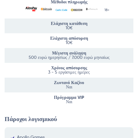
Μέθοδοι πληρωμής
18+
Ελάχιστη κατάθεση
10€
Ελάχιστη απόσυρση
10€
Μέγιστη ανάληψη
500 ευρώ ημερησίως / 7.000 ευρώ μηνιαίως
Χρόνος απόσυρσης
3 - 5 εργάσιμες ημέρες
Ζωντανό Καζίνο
Ναι
Πρόγραμμα VIP
Ναι
Πάροχοι λογισμικού
Apollo Games