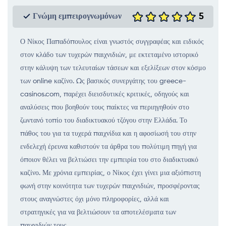
5
Γνώμη εμπειρογνωμόνων
Ο Νίκος Παπαδόπουλος είναι γνωστός συγγραφέας και ειδικός
στον κλάδο των τυχερών παιχνιδιών, με εκτεταμένο ιστορικό
στην κάλυψη των τελευταίων τάσεων και εξελίξεων στον κόσμο
των online καζίνο. Ως βασικός συνεργάτης του greece-
casinos.com, παρέχει διεισδυτικές κριτικές, οδηγούς και
αναλύσεις που βοηθούν τους παίκτες να περιηγηθούν στο
ζωντανό τοπίο του διαδικτυακού τζόγου στην Ελλάδα. Το
πάθος του για τα τυχερά παιχνίδια και η αφοσίωσή του στην
ενδελεχή έρευνα καθιστούν τα άρθρα του πολύτιμη πηγή για
όποιον θέλει να βελτιώσει την εμπειρία του στο διαδικτυακό
καζίνο. Με χρόνια εμπειρίας, ο Νίκος έχει γίνει μια αξιόπιστη
φωνή στην κοινότητα των τυχερών παιχνιδιών, προσφέροντας
στους αναγνώστες όχι μόνο πληροφορίες, αλλά και
στρατηγικές για να βελτιώσουν τα αποτελέσματα των
παιχνιδιών τους.