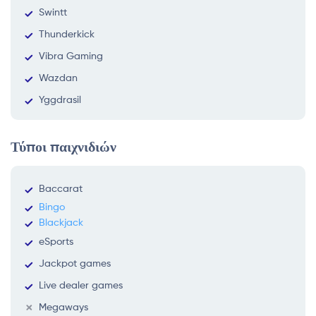
Swintt
Thunderkick
Vibra Gaming
Wazdan
Yggdrasil
Τύποι παιχνιδιών
Baccarat
Bingo
Blackjack
eSports
Jackpot games
Live dealer games
Megaways