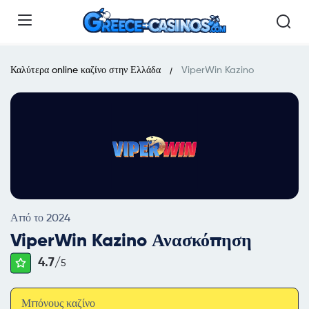
Καλύτερα online καζίνο στην Ελλάδα
ViperWin Kazino
Από το 2024
ViperWin Kazino Ανασκόπηση
4.7/
5
Μπόνους καζίνο