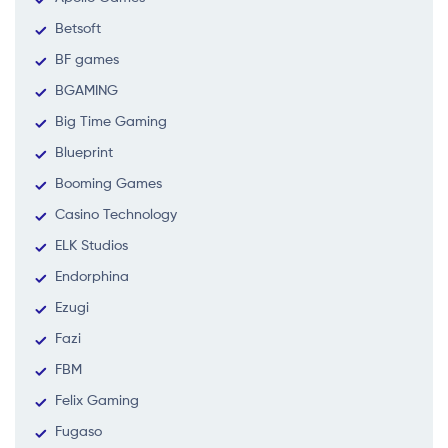
Betsoft
BF games
BGAMING
Big Time Gaming
Blueprint
Booming Games
Casino Technology
ELK Studios
Endorphina
Ezugi
Fazi
FBM
Felix Gaming
Fugaso