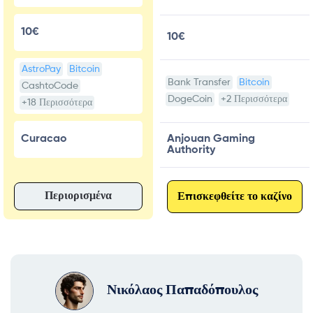
10€
10€
AstroPay
Bitcoin
Bank Transfer
Bitcoin
CashtoCode
DogeCoin
+2 Περισσότερα
+18 Περισσότερα
Curacao
Anjouan Gaming
Authority
Περιορισμένα
Επισκεφθείτε το καζίνο
Νικόλαος Παπαδόπουλος