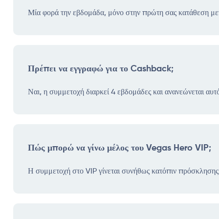
Μία φορά την εβδομάδα, μόνο στην πρώτη σας κατάθεση με
Πρέπει να εγγραφώ για το Cashback;
Ναι, η συμμετοχή διαρκεί 4 εβδομάδες και ανανεώνεται αυτ
Πώς μπορώ να γίνω μέλος του Vegas Hero VIP;
Η συμμετοχή στο VIP γίνεται συνήθως κατόπιν πρόσκλησης