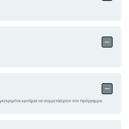
υγκεκριμένα κριτήρια να συμμετάσχουν στο πρόγραμμα.