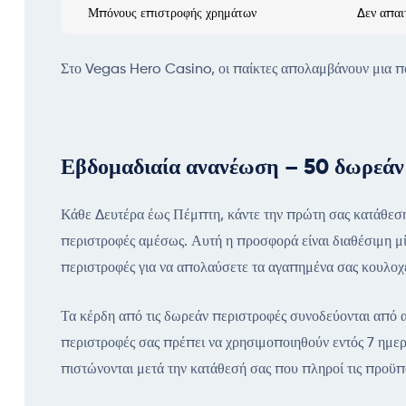
Μπόνους επιστροφής χρημάτων
Δεν απαι
Στο Vegas Hero Casino, οι παίκτες απολαμβάνουν μια ποι
Εβδομαδιαία ανανέωση – 50 δωρεάν
Κάθε Δευτέρα έως Πέμπτη, κάντε την πρώτη σας κατάθεση
περιστροφές αμέσως. Αυτή η προσφορά είναι διαθέσιμη μ
περιστροφές για να απολαύσετε τα αγαπημένα σας κουλοχ
Τα κέρδη από τις δωρεάν περιστροφές συνοδεύονται από α
περιστροφές σας πρέπει να χρησιμοποιηθούν εντός 7 ημερ
πιστώνονται μετά την κατάθεσή σας που πληροί τις προϋπ