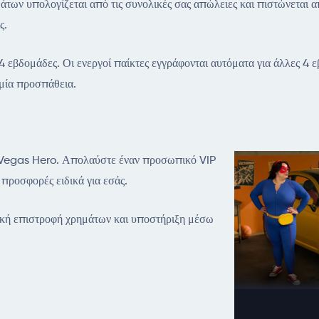
άτων υπολογίζεται από τις συνολικές σας απώλειες και πιστώνεται 
ς.
4 εβδομάδες. Οι ενεργοί παίκτες εγγράφονται αυτόματα για άλλες 4 
μία προσπάθεια.
 Vegas Hero. Απολαύστε έναν προσωπικό VIP
προσφορές ειδικά για εσάς.
κή επιστροφή χρημάτων και υποστήριξη μέσω