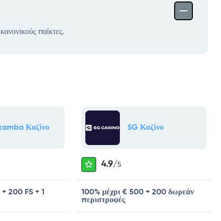
κανονικούς παίκτες.
amba Καζίνο
SG Καζίνο
4.9/
5
+ 200 FS + 1
100% μέχρι € 500 + 200 δωρεάν
περιστροφές