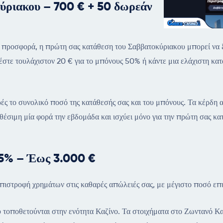
ριακου – 700 € + 50 δωρεάν
 προσφορά, η πρώτη σας κατάθεση του Σαββατοκύριακου μπορεί να
έστε τουλάχιστον 20 € για το μπόνους 50% ή κάντε μια ελάχιστη κατ
ρές το συνολικό ποσό της κατάθεσής σας και του μπόνους. Τα κέρδη 
αθέσιμη μία φορά την εβδομάδα και ισχύει μόνο για την πρώτη σας κ
15% – Έως 3.000 €
πιστροφή χρημάτων στις καθαρές απώλειές σας, με μέγιστο ποσό επι
 τοποθετούνται στην ενότητα Καζίνο. Τα στοιχήματα στο Ζωντανό Κα