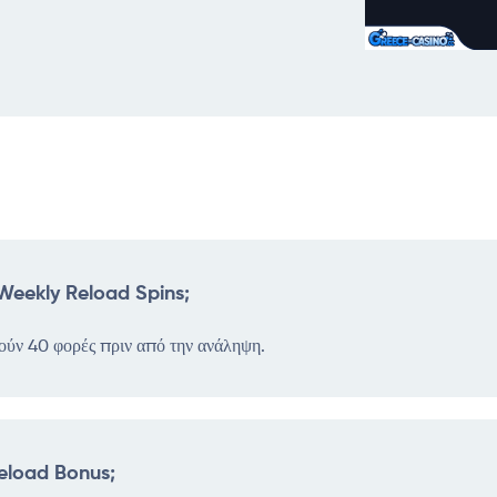
 Weekly Reload Spins;
ούν 40 φορές πριν από την ανάληψη.
eload Bonus;