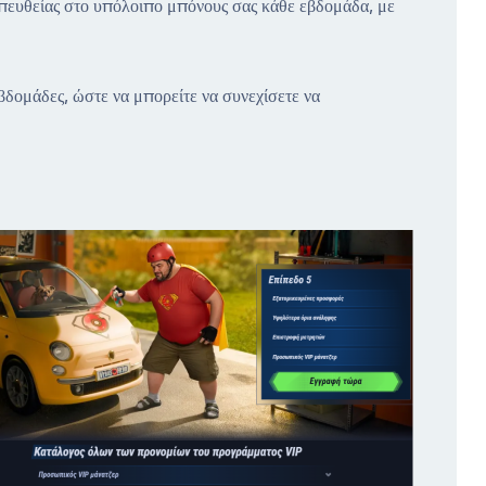
απευθείας στο υπόλοιπο μπόνους σας κάθε εβδομάδα, με
εβδομάδες, ώστε να μπορείτε να συνεχίσετε να