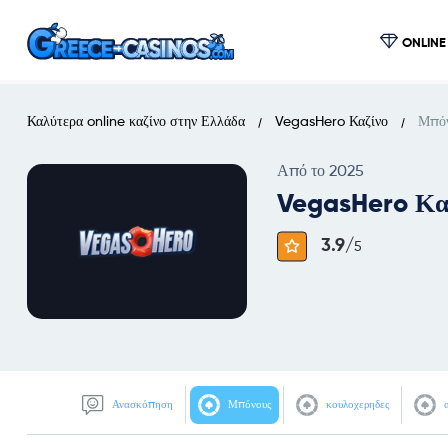
ONLINE
Καλύτερα online καζίνο στην Ελλάδα
VegasHero Καζίνο
Μπό
Από το 2025
VegasHero Κα
3.9/
5
Ανασκόπηση
Μπόνους
κουλοχερηδες
α