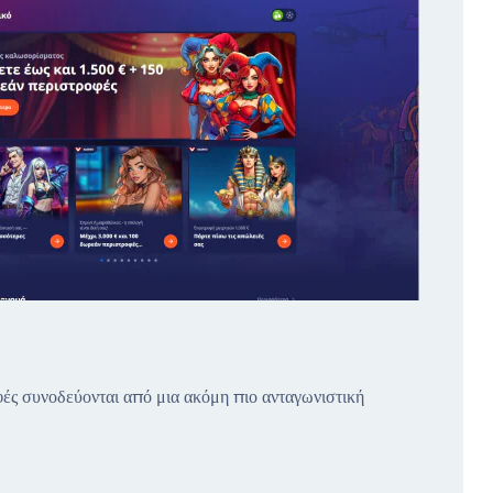
οφές συνοδεύονται από μια ακόμη πιο ανταγωνιστική