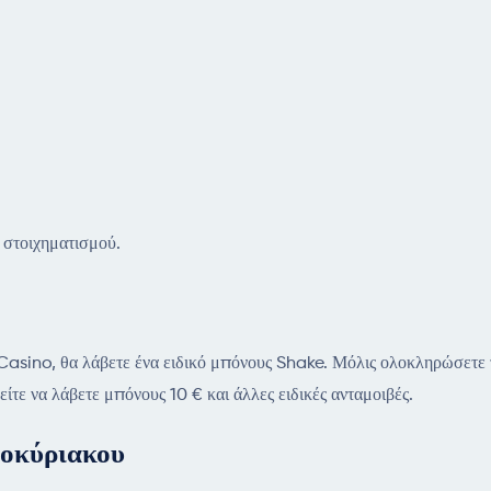
 στοιχηματισμού.
Casino, θα λάβετε ένα ειδικό μπόνους Shake. Μόλις ολοκληρώσετε τ
ίτε να λάβετε μπόνους 10 € και άλλες ειδικές ανταμοιβές.
οκύριακου