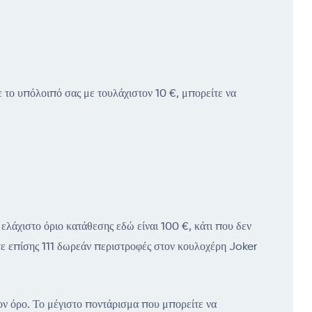
 το υπόλοιπό σας με τουλάχιστον 10 €, μπορείτε να
ελάχιστο όριο κατάθεσης εδώ είναι 100 €, κάτι που δεν
τε επίσης 111 δωρεάν περιστροφές στον κουλοχέρη Joker
ον όρο. Το μέγιστο ποντάρισμα που μπορείτε να