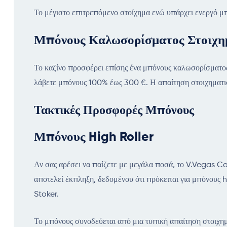
Το μέγιστο επιτρεπόμενο στοίχημα ενώ υπάρχει ενεργό μπ
Μπόνους Καλωσορίσματος Στοιχη
Το καζίνο προσφέρει επίσης ένα μπόνους καλωσορίσματος 
λάβετε μπόνους 100% έως 300 €. Η απαίτηση στοιχηματι
Τακτικές Προσφορές Μπόνους
Μπόνους High Roller
Αν σας αρέσει να παίζετε με μεγάλα ποσά, το V.Vegas Cas
αποτελεί έκπληξη, δεδομένου ότι πρόκειται για μπόνους 
Stoker.
Το μπόνους συνοδεύεται από μια τυπική απαίτηση στοιχημ