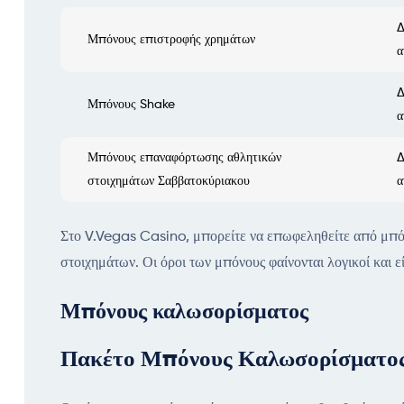
Δ
Μπόνους επιστροφής χρημάτων
α
Δ
Μπόνους Shake
α
Μπόνους επαναφόρτωσης αθλητικών
Δ
στοιχημάτων Σαββατοκύριακου
α
Στο V.Vegas Casino, μπορείτε να επωφεληθείτε από μπό
στοιχημάτων. Οι όροι των μπόνους φαίνονται λογικοί και 
Μπόνους καλωσορίσματος
Πακέτο Μπόνους Καλωσορίσματο