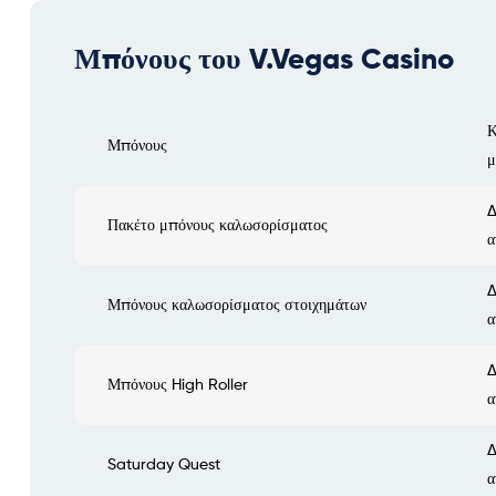
Μπόνους του V.Vegas Casino
Κ
Μπόνους
μ
Δ
Πακέτο μπόνους καλωσορίσματος
α
Δ
Μπόνους καλωσορίσματος στοιχημάτων
α
Δ
Μπόνους High Roller
α
Δ
Saturday Quest
α