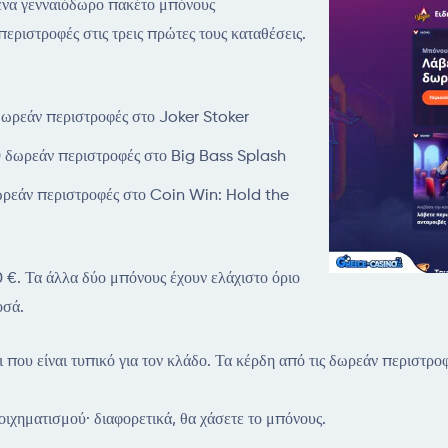
 ένα γενναιόδωρο πακέτο μπόνους
εριστροφές στις τρεις πρώτες τους καταθέσεις.
ωρεάν περιστροφές στο Joker Stoker
 δωρεάν περιστροφές στο Big Bass Splash
ωρεάν περιστροφές στο Coin Win: Hold the
0 €. Τα άλλα δύο μπόνους έχουν ελάχιστο όριο
οσά.
ι που είναι τυπικό για τον κλάδο. Τα κέρδη από τις δωρεάν περιστρ
οιχηματισμού· διαφορετικά, θα χάσετε το μπόνους.