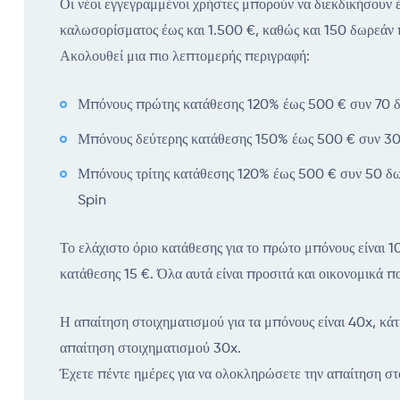
Οι νέοι εγγεγραμμένοι χρήστες μπορούν να διεκδικήσουν
καλωσορίσματος έως και 1.500 €, καθώς και 150 δωρεάν π
Ακολουθεί μια πιο λεπτομερής περιγραφή:
Μπόνους πρώτης κατάθεσης 120% έως 500 € συν 70 δ
Μπόνους δεύτερης κατάθεσης 150% έως 500 € συν 30
Μπόνους τρίτης κατάθεσης 120% έως 500 € συν 50 δ
Spin
Το ελάχιστο όριο κατάθεσης για το πρώτο μπόνους είναι 1
κατάθεσης 15 €. Όλα αυτά είναι προσιτά και οικονομικά π
Η απαίτηση στοιχηματισμού για τα μπόνους είναι 40x, κάτ
απαίτηση στοιχηματισμού 30x.
Έχετε πέντε ημέρες για να ολοκληρώσετε την απαίτηση στ