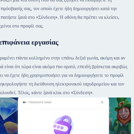
νοίξει μια νέα οθόνη που θα σας ζητήσει να εισαγάγετε τη
 πρόσβασής σας, τον οποίο έχετε ήδη δημιουργήσει κατά την
 πατήστε ξανά στο «Σύνδεση». Η οθόνη θα πρέπει να κλείσει,
μένοι στο προφίλ σας.
επιφάνεια εργασίας
ραμένει πάντα κολλημένο στην επάνω δεξιά γωνία, ακόμη και αν
 είναι ότι τώρα είναι ακόμα πιο ορατό, επειδή βρίσκεται ακριβώς
ι να έχετε ήδη χρησιμοποιήσει για να δημιουργήσετε το προφίλ
πληκτρολογήστε τη διεύθυνση ηλεκτρονικού ταχυδρομείου και τον
ουθεί. Τέλος, κάντε ξανά κλικ στο «Σύνδεση».