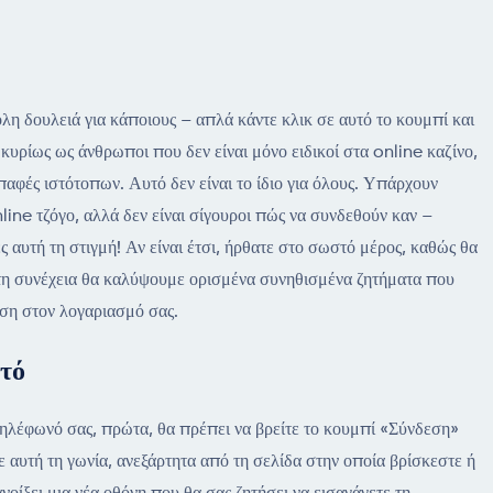
ολη δουλειά για κάποιους – απλά κάντε κλικ σε αυτό το κουμπί και
κυρίως ως άνθρωποι που δεν είναι μόνο ειδικοί στα online καζίνο,
αφές ιστότοπων. Αυτό δεν είναι το ίδιο για όλους. Υπάρχουν
ine τζόγο, αλλά δεν είναι σίγουροι πώς να συνδεθούν καν –
ές αυτή τη στιγμή! Αν είναι έτσι, ήρθατε στο σωστό μέρος, καθώς θα
τη συνέχεια θα καλύψουμε ορισμένα συνηθισμένα ζητήματα που
ση στον λογαριασμό σας.
ητό
 τηλέφωνό σας, πρώτα, θα πρέπει να βρείτε το κουμπί «Σύνδεση»
 αυτή τη γωνία, ανεξάρτητα από τη σελίδα στην οποία βρίσκεστε ή