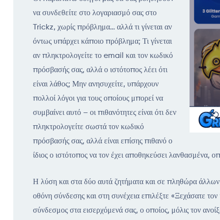
να συνδεθείτε στο λογαριασμό σας στο
Trickz, χωρίς πρόβλημα… αλλά τι γίνεται αν
όντως υπάρχει κάποιο πρόβλημα; Τι γίνεται
αν πληκτρολογείτε το email και τον κωδικό
πρόσβασής σας, αλλά ο ιστότοπος λέει ότι
είναι λάθος; Μην ανησυχείτε, υπάρχουν
πολλοί λόγοι για τους οποίους μπορεί να
συμβαίνει αυτό – οι πιθανότητες είναι ότι δεν
πληκτρολογείτε σωστά τον κωδικό
πρόσβασής σας, αλλά είναι επίσης πιθανό ο
ίδιος ο ιστότοπος να τον έχει αποθηκεύσει λανθασμένα, ο
Η λύση και στα δύο αυτά ζητήματα και σε πληθώρα άλλων, 
οθόνη σύνδεσης και στη συνέχεια επιλέξτε «Ξεχάσατε τον
σύνδεσμος στα εισερχόμενά σας, ο οποίος, μόλις τον ανοί