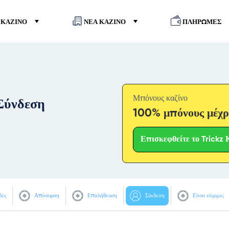
 ΚΑΖΊΝΟ
ΝΈΑ ΚΑΖΊΝΟ
ΠΛΗΡΩΜΈΣ
Μπόνους καζίνο
 Σύνδεση
100% μπόνους μέχρ
Επισκεφθείτε το Trickz 
δες
Απόσυρση
Επαλήθευση
Σύνδεση
Είναι νόμιμο;