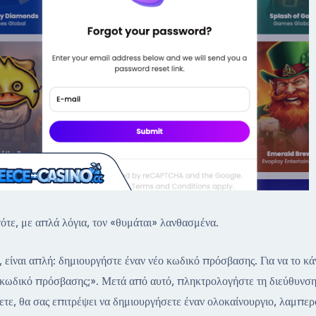
πότε, με απλά λόγια, τον «θυμάται» λανθασμένα.
είναι απλή: δημιουργήστε έναν νέο κωδικό πρόσβασης. Για να το κάνε
 κωδικό πρόσβασης;». Μετά από αυτό, πληκτρολογήστε τη διεύθυνση
ξετε, θα σας επιτρέψει να δημιουργήσετε έναν ολοκαίνουργιο, λαμπε