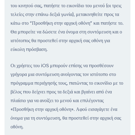
του κινητού σας, πατήστε το εικονίδιο του μενού (οι τρεις
τελείες στην επάνω δεξιά γωνία), μετακινηθείτε προς τα
κάτω στο “Προσθήκη στην αρχική οθόνη” και πατήστε το.
Θα μπορείτε να δώσετε ένα όνομα στη συντόμευση και ο
ιστότοπος θα προστεθεί στην αρχική σας οθόνη για
εύκολη πρόσβαση.
Οι χρήστες του iOS μπορούν επίσης να προσθέσουν
γρήγορα μια συντόμευση ανοίγοντας τον ιστότοπο στο
πρόγραμμα περιήγησής τους, πατώντας το εικονίδιο με το
βέλος που δείχνει προς τα δεξιά και βγαίνει από ένα
πλαίσιο για να ανοίξει το μενού και επιλέγοντας
«Προσθήκη στην αρχική οθόνη». Αφού εισαγάγετε ένα
όνομα για τη συντόμευση, θα προστεθεί στην αρχική σας
οθόνη.