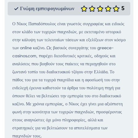
5
Γνώμη εμπειρογνωμόνων
Ο Νίκος Παπαδόπουλος είναι γνωστός συγγραφέας και ειδικός
στον κλάδο των τυχερών παιχνιδιών, με εκτεταμένο ιστορικό
στην κάλυψη των τελευταίων τάσεων και εξελίξεων στον κόσμο
των online καζίνο. Ως βασικός συνεργάτης του greece-
casinos.com, παρέχει διεισδυτικές κριτικές, οδηγούς και
αναλύσεις που βοηθούν τους παίκτες να περιηγηθούν στο
ζωντανό τοπίο του διαδικτυακού τζόγου στην Ελλάδα. Το
πάθος του για τα τυχερά παιχνίδια και η αφοσίωσή του στην
ενδελεχή έρευνα καθιστούν τα άρθρα του πολύτιμη πηγή για
όποιον θέλει να βελτιώσει την εμπειρία του στο διαδικτυακό
καζίνο. Με χρόνια εμπειρίας, ο Νίκος έχει γίνει μια αξιόπιστη
φωνή στην κοινότητα των τυχερών παιχνιδιών, προσφέροντας
στους αναγνώστες όχι μόνο πληροφορίες, αλλά και
στρατηγικές για να βελτιώσουν τα αποτελέσματα των
παιχνιδιών τους.