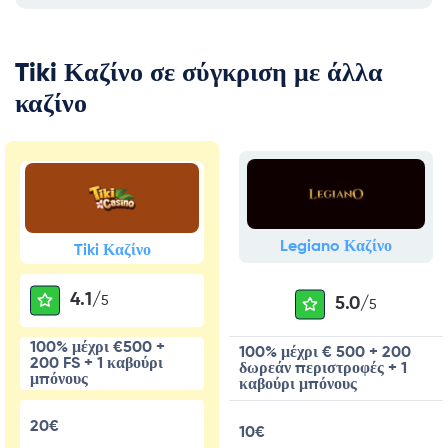
Tiki Καζίνο σε σύγκριση με άλλα
καζίνο
Legiano Καζίνο
Tiki Καζίνο
4.1/
5
5.0/
5
100% μέχρι €500 +
100% μέχρι € 500 + 200
200 FS + 1 καβούρι
δωρεάν περιστροφές + 1
μπόνους
καβούρι μπόνους
20€
10€