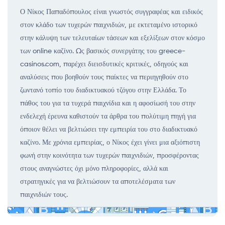
Ο Νίκος Παπαδόπουλος είναι γνωστός συγγραφέας και ειδικός
στον κλάδο των τυχερών παιχνιδιών, με εκτεταμένο ιστορικό
στην κάλυψη των τελευταίων τάσεων και εξελίξεων στον κόσμο
των online καζίνο. Ως βασικός συνεργάτης του greece-
casinos.com, παρέχει διεισδυτικές κριτικές, οδηγούς και
αναλύσεις που βοηθούν τους παίκτες να περιηγηθούν στο
ζωντανό τοπίο του διαδικτυακού τζόγου στην Ελλάδα. Το
πάθος του για τα τυχερά παιχνίδια και η αφοσίωσή του στην
ενδελεχή έρευνα καθιστούν τα άρθρα του πολύτιμη πηγή για
όποιον θέλει να βελτιώσει την εμπειρία του στο διαδικτυακό
καζίνο. Με χρόνια εμπειρίας, ο Νίκος έχει γίνει μια αξιόπιστη
φωνή στην κοινότητα των τυχερών παιχνιδιών, προσφέροντας
στους αναγνώστες όχι μόνο πληροφορίες, αλλά και
στρατηγικές για να βελτιώσουν τα αποτελέσματα των
παιχνιδιών τους.