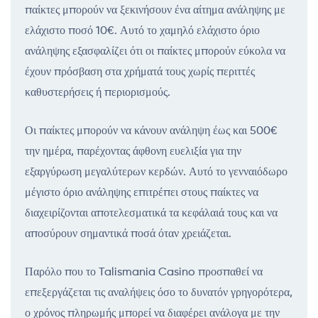
παίκτες μπορούν να ξεκινήσουν ένα αίτημα ανάληψης με
ελάχιστο ποσό 10€. Αυτό το χαμηλό ελάχιστο όριο
ανάληψης εξασφαλίζει ότι οι παίκτες μπορούν εύκολα να
έχουν πρόσβαση στα χρήματά τους χωρίς περιττές
καθυστερήσεις ή περιορισμούς.
Οι παίκτες μπορούν να κάνουν ανάληψη έως και 500€
την ημέρα, παρέχοντας άφθονη ευελιξία για την
εξαργύρωση μεγαλύτερων κερδών. Αυτό το γενναιόδωρο
μέγιστο όριο ανάληψης επιτρέπει στους παίκτες να
διαχειρίζονται αποτελεσματικά τα κεφάλαιά τους και να
αποσύρουν σημαντικά ποσά όταν χρειάζεται.
Παρόλο που το Talismania Casino προσπαθεί να
επεξεργάζεται τις αναλήψεις όσο το δυνατόν γρηγορότερα,
ο χρόνος πληρωμής μπορεί να διαφέρει ανάλογα με την