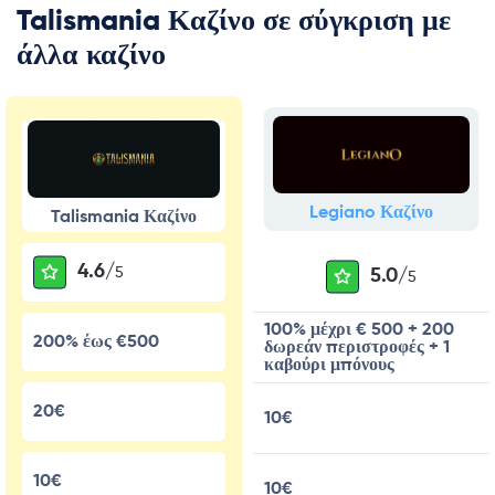
Talismania Καζίνο σε σύγκριση με
άλλα καζίνο
Legiano Καζίνο
Talismania Καζίνο
4.6/
5
5.0/
5
100% μέχρι € 500 + 200
200% έως €500
δωρεάν περιστροφές + 1
καβούρι μπόνους
20€
10€
10€
10€