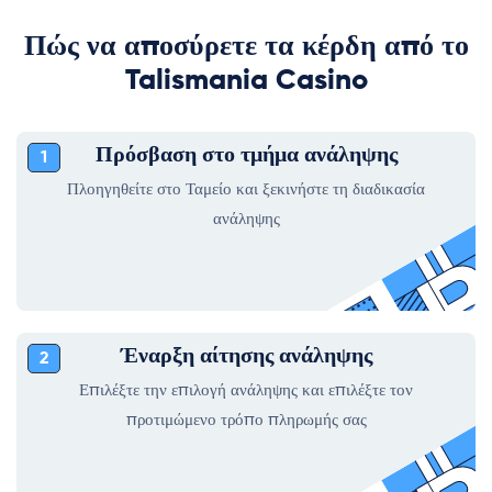
Πώς να αποσύρετε τα κέρδη από το
Talismania Casino
Πρόσβαση στο τμήμα ανάληψης
1
Πλοηγηθείτε στο Ταμείο και ξεκινήστε τη διαδικασία
ανάληψης
Έναρξη αίτησης ανάληψης
2
Επιλέξτε την επιλογή ανάληψης και επιλέξτε τον
προτιμώμενο τρόπο πληρωμής σας