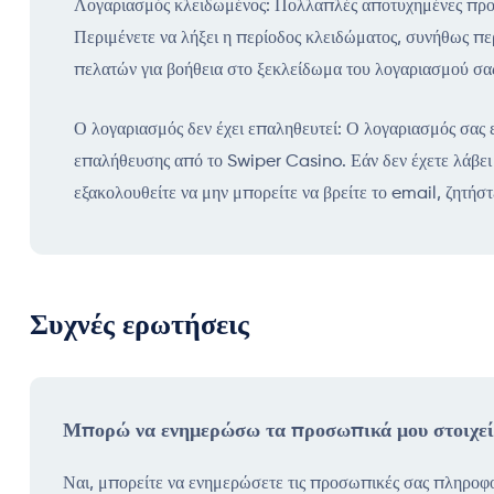
Λογαριασμός κλειδωμένος: Πολλαπλές αποτυχημένες προσ
Περιμένετε να λήξει η περίοδος κλειδώματος, συνήθως πε
πελατών για βοήθεια στο ξεκλείδωμα του λογαριασμού σα
Ο λογαριασμός δεν έχει επαληθευτεί: Ο λογαριασμός σας ε
επαλήθευσης από το Swiper Casino. Εάν δεν έχετε λάβει
εξακολουθείτε να μην μπορείτε να βρείτε το email, ζητή
Συχνές ερωτήσεις
Μπορώ να ενημερώσω τα προσωπικά μου στοιχεία
Ναι, μπορείτε να ενημερώσετε τις προσωπικές σας πληροφορ