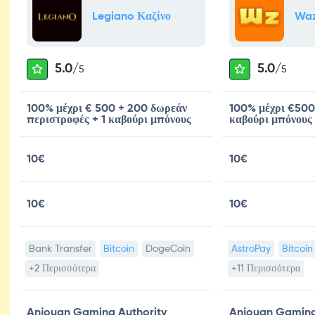
Legiano Καζίνο
Waz
5.0/
5.0/
5
5
100% μέχρι € 500 + 200 δωρεάν
100% μέχρι €500 
περιστροφές + 1 καβούρι μπόνους
καβούρι μπόνους
10€
10€
10€
10€
Bank Transfer
Bitcoin
DogeCoin
AstroPay
Bitcoin
+2 Περισσότερα
+11 Περισσότερα
Anjouan Gaming Authority
Anjouan Gaming