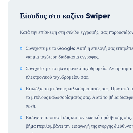
Είσοδος στο καζίνο Swiper
Κατά την επίσκεψη στη σελίδα εγγραφής, σας παρουσιάζον
Συνεχίστε με το Google: Αυτή η επιλογή σας επιτρέπ
για μια ταχύτερη διαδικασία εγγραφής.
Συνεχίστε με το ηλεκτρονικό ταχυδρομείο: Αν προτιμάτ
ηλεκτρονικού ταχυδρομείου σας.
Επιλέξτε το μπόνους καλωσορίσματός σας: Πριν από την
το μπόνους καλωσορίσματός σας. Αυτό το βήμα διασφαλ
αρχή.
Εισάγετε το email σας και τον κωδικό πρόσβασής σας: 
βήμα περιλαμβάνει την εισαγωγή της ενεργής διεύθυνσ