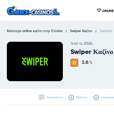
ONLINE
Καλύτερα online καζίνο στην Ελλάδα
Swiper Καζίνο
Σύνδεση
Από το 2024
Swiper Καζίνο
3.8/
5
Ανασκόπηση
Μπόνους
κουλοχερη