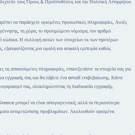
οδεχτείτε τους Όρους & Προϋποθέσεις και την Πολιτική Απορρήτου
ρέπει να παράσχετε ορισμένες προσωπικές πληροφορίες. Αυτές
γέννησης, τη χώρα, το προτιμώμενο νόμισμα, τον αριθμό
κό κώδικα. Η συλλογή αυτών των στοιχείων εκ των προτέρων
ις, εξασφαλίζοντας μια ομαλή και ασφαλή εμπειρία καθώς
τις απαιτούμενες πληροφορίες, επανεξετάστε τα στοιχεία σας για
μα εγγραφής σας και θα λάβετε ένα email επιβεβαίωσης. Κάντε
λογαριασμό σας, ολοκληρώνοντας τη διαδικασία εγγραφής.
eece μπορεί να είναι απογοητευτική, αλλά τα περισσότερα
ήματα αντιμετώπισης προβλημάτων. Ακολουθούν ορισμένα