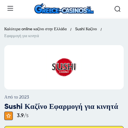
Καλύτερα online καζίνο στην Ελλάδα
Sushi Καζίνο
Εφαρμογή για κινητά
Από το 2023
Sushi Καζίνο Εφαρμογή για κινητά
3.9/
5