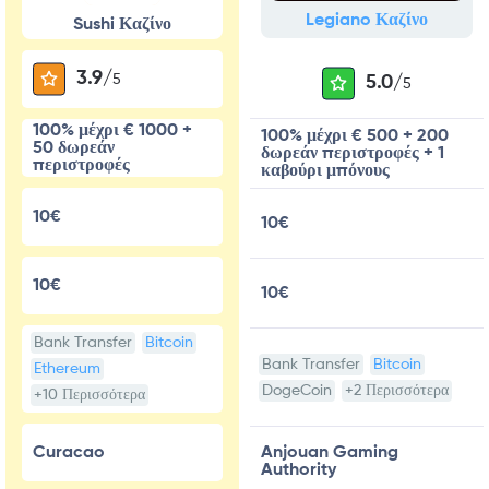
Legiano Καζίνο
Sushi Καζίνο
3.9/
5
5.0/
5
100% μέχρι € 1000 +
100% μέχρι € 500 + 200
50 δωρεάν
δωρεάν περιστροφές + 1
περιστροφές
καβούρι μπόνους
10€
10€
10€
10€
Bank Transfer
Bitcoin
Bank Transfer
Bitcoin
Ethereum
DogeCoin
+2 Περισσότερα
+10 Περισσότερα
Curacao
Anjouan Gaming
Authority