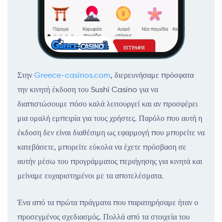
Στην
Greece-casinos.com
, διερευνήσαμε πρόσφατα
την κινητή έκδοση του Sushi Casino για να
διαπιστώσουμε πόσο καλά λειτουργεί και αν προσφέρει
μια ομαλή εμπειρία για τους χρήστες. Παρόλο που αυτή η
έκδοση δεν είναι διαθέσιμη ως εφαρμογή που μπορείτε να
κατεβάσετε, μπορείτε εύκολα να έχετε πρόσβαση σε
αυτήν μέσω του προγράμματος περιήγησης για κινητά και
μείναμε ευχαριστημένοι με τα αποτελέσματα.
Ένα από τα πρώτα πράγματα που παρατηρήσαμε ήταν ο
προσεγμένος σχεδιασμός. Πολλά από τα στοιχεία του