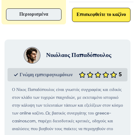
Περιορισμένα
Επισκεφθείτε το καζίνο
Νικόλαος Παπαδόπουλος
5
Γνώμη εμπειρογνωμόνων
Ο Νίκος Παπαδόπουλος είναι γνωστός συγγραφέας και ειδικός
στον κλάδο των τυχερών παιχνιδιών, με εκτεταμένο ιστορικό
στην κάλυψη των τελευταίων τάσεων και εξελίξεων στον κόσμο
των online καζίνο. Ως βασικός συνεργάτης του greece-
casinos.com, παρέχει διεισδυτικές κριτικές, οδηγούς και
αναλύσεις που βοηθούν τους παίκτες να περιηγηθούν στο