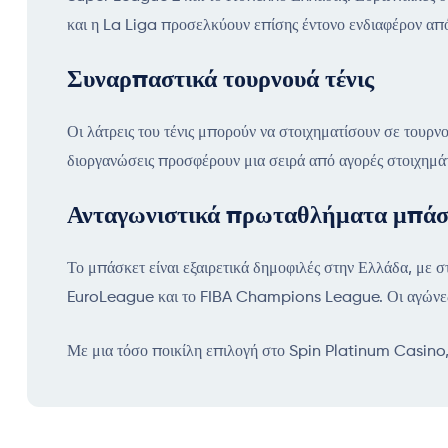
και η La Liga προσελκύουν επίσης έντονο ενδιαφέρον από
Συναρπαστικά τουρνουά τένις
Οι λάτρεις του τένις μπορούν να στοιχηματίσουν σε του
διοργανώσεις προσφέρουν μια σειρά από αγορές στοιχημάτω
Ανταγωνιστικά πρωταθλήματα μπάσ
Το μπάσκετ είναι εξαιρετικά δημοφιλές στην Ελλάδα, με
EuroLeague και το FIBA Champions League. Οι αγώνες 
Με μια τόσο ποικίλη επιλογή στο Spin Platinum Casino