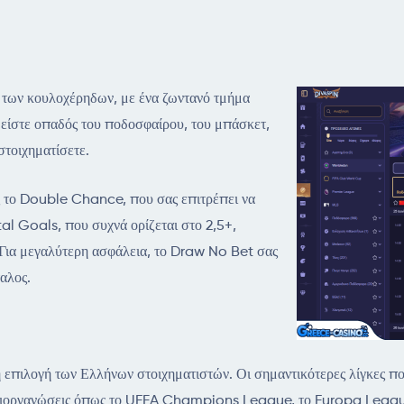
 των κουλοχέρηδων, με ένα ζωντανό τμήμα
ε είστε οπαδός του ποδοσφαίρου, του μπάσκετ,
στοιχηματίσετε.
ς το Double Chance, που σας επιτρέπει να
al Goals, που συχνά ορίζεται στο 2,5+,
. Για μεγαλύτερη ασφάλεια, το Draw No Bet σας
αλος.
επιλογή των Ελλήνων στοιχηματιστών. Οι σημαντικότερες λίγκες πο
διοργανώσεις όπως το UEFA Champions League, το Europa League