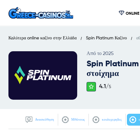
ONLINE
Καλύτερα online καζίνο στην Ελλάδα
Spin Platinum Καζίνο
α
Από το 2025
Spin Platinum
στοίχημα
4.1/
5
Ανασκόπηση
Μπόνους
κουλοχερηδες
α