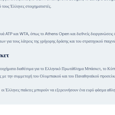
 τους Έλληνες στοιχηματιστές.
ρνουά ATP και WTA, όπως το Athens Open και διεθνείς διοργανώσει
ν για τους λάτρεις της γρήγορης δράσης και του στρατηγικού παιχνι
κετ
 στοιχήματα διαθέσιμα για το Ελληνικό Πρωτάθλημα Μπάσκετ, το Κ
με την συμμετοχή του Ολυμπιακού και του Παναθηναϊκού προσελκύ
, οι Έλληνες παίκτες μπορούν να εξερευνήσουν ένα ευρύ φάσμα αθ