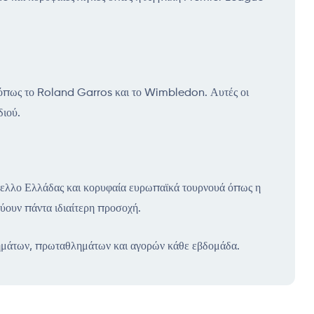
ς όπως το Roland Garros και το Wimbledon. Αυτές οι
διού.
ύπελλο Ελλάδας και κορυφαία ευρωπαϊκά τουρνουά όπως η
ουν πάντα ιδιαίτερη προσοχή.
λημάτων, πρωταθλημάτων και αγορών κάθε εβδομάδα.