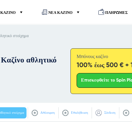
 ΚΑΖΊΝΟ
ΝΈΑ ΚΑΖΊΝΟ
ΠΛΗΡΩΜΈΣ
θλητικό στοίχημα
Μπόνους καζίνο
 Καζίνο αθλητικό
100% έως 500 € + 
Επισκεφθείτε το Spin P
θλητικό στοίχημα
Απόσυρση
Επαλήθευση
Σύνδεση