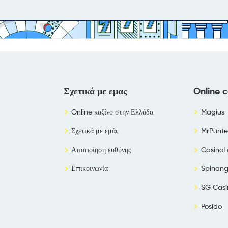
Σχετικά με εμας
Online c
Online καζίνο στην Ελλάδα
Magius
Σχετικά με εμάς
MrPunte
Αποποίηση ευθύνης
Casino
Επικοινωνία
Spinan
SG Casi
Posido