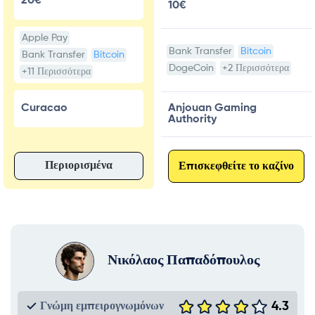
20€
10€
Apple Pay
Bank Transfer
Bitcoin
Bank Transfer
Bitcoin
DogeCoin
+2 Περισσότερα
+11 Περισσότερα
Curacao
Anjouan Gaming
Authority
Περιορισμένα
Επισκεφθείτε το καζίνο
Νικόλαος Παπαδόπουλος
4.3
Γνώμη εμπειρογνωμόνων