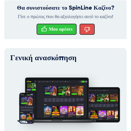
Θα συνιστούσατε το SpinLine Καζίνο?
Γίνε ο πρώτος που θα αξιολογήσει αυτό το καζίνο!
Μου αρέσει
Γενική ανασκόπηση