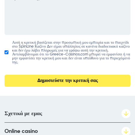
Αυτή η κριτική βασίζεται στην προσωπική μου εμπειρία και το παιχνίδι
στο SpinLine Καζίνο Δεν είμαι υπάλληλος σε κανένα διαδικτυακό καζίνο
και δεν έχω λάβει πληρωμές για να γράψω αυτή την κριτική.
Αντιλαμβάνομαι ότι το Greece-Casinos.com μπορεί να εμφανίσει ή να
μην εμφανίσει την κριτική μου και δεν είναι υπεύθυνο για το περιεχόμενό
της.
Σχετικά με εμας
Online casino