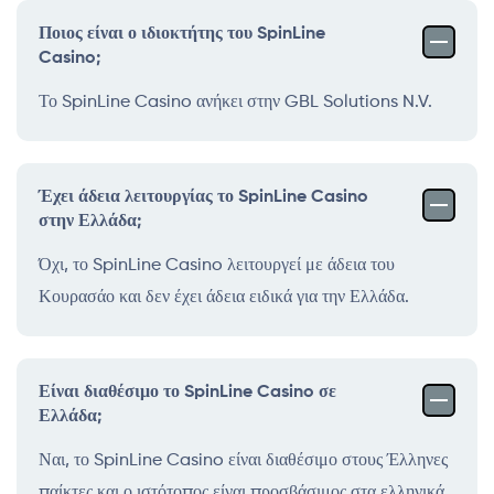
Ποιος είναι ο ιδιοκτήτης του SpinLine
Casino;
Το SpinLine Casino ανήκει στην GBL Solutions N.V.
Έχει άδεια λειτουργίας το SpinLine Casino
στην Ελλάδα;
Όχι, το SpinLine Casino λειτουργεί με άδεια του
Κουρασάο και δεν έχει άδεια ειδικά για την Ελλάδα.
Είναι διαθέσιμο το SpinLine Casino σε
Ελλάδα;
Ναι, το SpinLine Casino είναι διαθέσιμο στους Έλληνες
παίκτες και ο ιστότοπος είναι προσβάσιμος στα ελληνικά.