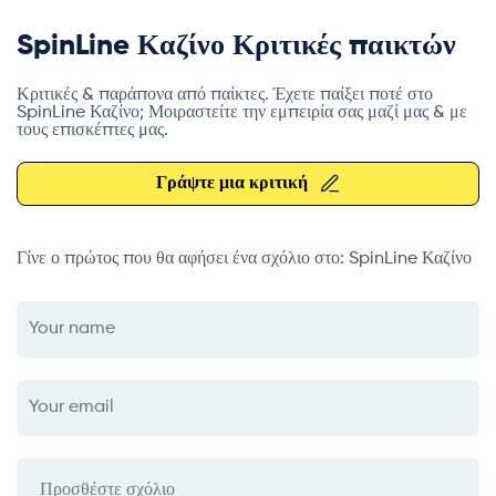
SpinLine Καζίνο Κριτικές παικτών
Κριτικές & παράπονα από παίκτες. Έχετε παίξει ποτέ στο
SpinLine Καζίνο; Μοιραστείτε την εμπειρία σας μαζί μας & με
τους επισκέπτες μας.
Γράψτε μια κριτική
Γίνε ο πρώτος που θα αφήσει ένα σχόλιο στο: SpinLine Καζίνο