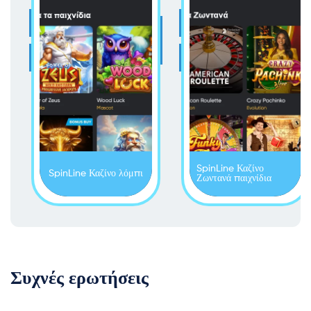
SpinLine Καζίνο
SpinLine Καζίνο λόμπι
Ζωντανά παιχνίδια
Συχνές ερωτήσεις