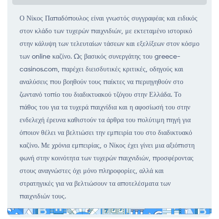
Ο Νίκος Παπαδόπουλος είναι γνωστός συγγραφέας και ειδικός
στον κλάδο των τυχερών παιχνιδιών, με εκτεταμένο ιστορικό
στην κάλυψη των τελευταίων τάσεων και εξελίξεων στον κόσμο
των online καζίνο. Ως βασικός συνεργάτης του greece-
casinos.com, παρέχει διεισδυτικές κριτικές, οδηγούς και
αναλύσεις που βοηθούν τους παίκτες να περιηγηθούν στο
ζωντανό τοπίο του διαδικτυακού τζόγου στην Ελλάδα. Το
πάθος του για τα τυχερά παιχνίδια και η αφοσίωσή του στην
ενδελεχή έρευνα καθιστούν τα άρθρα του πολύτιμη πηγή για
όποιον θέλει να βελτιώσει την εμπειρία του στο διαδικτυακό
καζίνο. Με χρόνια εμπειρίας, ο Νίκος έχει γίνει μια αξιόπιστη
φωνή στην κοινότητα των τυχερών παιχνιδιών, προσφέροντας
στους αναγνώστες όχι μόνο πληροφορίες, αλλά και
στρατηγικές για να βελτιώσουν τα αποτελέσματα των
παιχνιδιών τους.