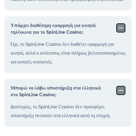
Υπάρχει διαθέσιμη εφαρμογή για κινητά
τηλέφωνα για το SpinLine Casino;
Όχι, το SpinLine Casino δεν διαθέτει εφαρμογή για
κινητά, αλλά ο ιστότοπος είναι πλήρως βελτιστοποιημένος
για κινητές συσκευές.
Μπορώ να λάβω υποστήριξη στα ελληνικά
στο SpinLine Casino;
Δυστυχώς, το SpinLine Casino δεν προσφέρει
υποστήριξη πελατών στα ελληνικά αυτή τη στιγμή.