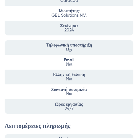
Curacao
Ιδιοκτήτης:
GBL Solutions N.V.
Ξεκίνησε:
2024
Τηλεφωνική υποστήριξη
Όχι
Email
Ναι
Ελληνική έκδοση
Ναι
Ζωντανή συνομιλία
Ναι
Ώρες εργασίας
24/7
Λεπτομέρειες πληρωμής