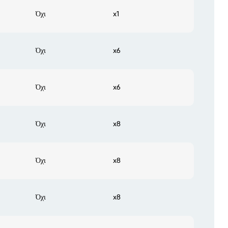
Όχι
x1
Όχι
x6
Όχι
x6
Όχι
x8
Όχι
x8
Όχι
x8