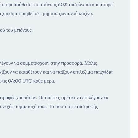
εί η προϋπόθεση, το μπόνους 60% πιστώνεται και μπορεί
να χρησιμοποιηθεί σε τμήματα ζωντανού καζίνο.
ού του μπόνους.
ιλέγουν να συμμετάσχουν στην προσφορά. Μόλις
ίζουν να καταθέτουν και να παίζουν επιλέξιμα παιχνίδια
 στις 04:00 UTC κάθε μέρα.
ιστροφής χρημάτων. Οι παίκτες πρέπει να επιλέγουν εκ
 συνεχής συμμετοχή τους. Το ποσό της επιστροφής