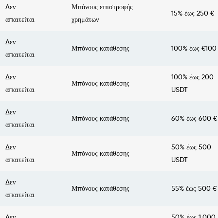
Δεν
Μπόνους επιστροφής
15% έως 250 €
απαιτείται
χρημάτων
Δεν
Μπόνους κατάθεσης
100% έως €100
απαιτείται
Δεν
100% έως 200
Μπόνους κατάθεσης
απαιτείται
USDT
Δεν
Μπόνους κατάθεσης
60% έως 600 €
απαιτείται
Δεν
50% έως 500
Μπόνους κατάθεσης
απαιτείται
USDT
Δεν
Μπόνους κατάθεσης
55% έως 500 €
απαιτείται
Δεν
50% έως 1.000