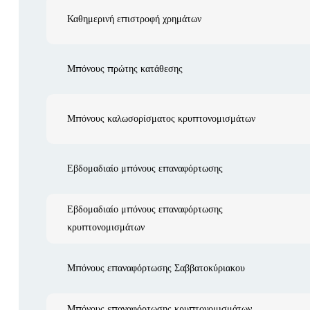
Καθημερινή επιστροφή χρημάτων
Μπόνους πρώτης κατάθεσης
Μπόνους καλωσορίσματος κρυπτονομισμάτων
Εβδομαδιαίο μπόνους επαναφόρτωσης
Εβδομαδιαίο μπόνους επαναφόρτωσης
κρυπτονομισμάτων
Μπόνους επαναφόρτωσης Σαββατοκύριακου
Μπόνους επαναφόρτωσης κρυπτονομισμάτων