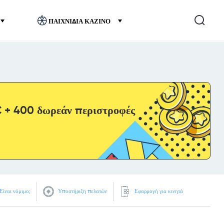
ΠΑΙΧΝΊΔΙΑ ΚΑΖΊΝΟ
 + 400 δωρεάν περιστροφές
Είναι νόμιμο;
Υποστήριξη πελατών
Εφαρμογή για κινητά