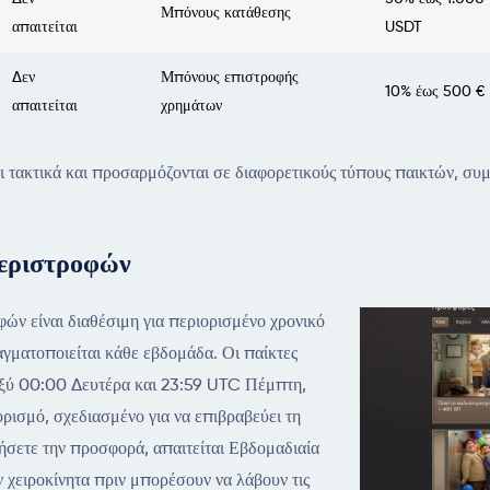
Μπόνους κατάθεσης
απαιτείται
USDT
Δεν
Μπόνους επιστροφής
10% έως 500 €
απαιτείται
χρημάτων
 τακτικά και προσαρμόζονται σε διαφορετικούς τύπους παικτών, σ
περιστροφών
ν είναι διαθέσιμη για περιορισμένο χρονικό
αγματοποιείται κάθε εβδομάδα. Οι παίκτες
αξύ 00:00 Δευτέρα και 23:59 UTC Πέμπτη,
ρισμό, σχεδιασμένο για να επιβραβεύει τη
ιήσετε την προσφορά, απαιτείται Εβδομαδιαία
ν χειροκίνητα πριν μπορέσουν να λάβουν τις