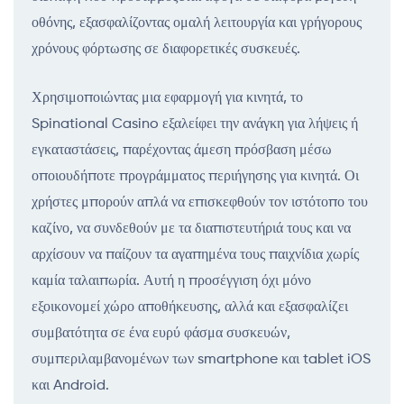
οθόνης, εξασφαλίζοντας ομαλή λειτουργία και γρήγορους
χρόνους φόρτωσης σε διαφορετικές συσκευές.
Χρησιμοποιώντας μια εφαρμογή για κινητά, το
Spinational Casino εξαλείφει την ανάγκη για λήψεις ή
εγκαταστάσεις, παρέχοντας άμεση πρόσβαση μέσω
οποιουδήποτε προγράμματος περιήγησης για κινητά. Οι
χρήστες μπορούν απλά να επισκεφθούν τον ιστότοπο του
καζίνο, να συνδεθούν με τα διαπιστευτήριά τους και να
αρχίσουν να παίζουν τα αγαπημένα τους παιχνίδια χωρίς
καμία ταλαιπωρία. Αυτή η προσέγγιση όχι μόνο
εξοικονομεί χώρο αποθήκευσης, αλλά και εξασφαλίζει
συμβατότητα σε ένα ευρύ φάσμα συσκευών,
συμπεριλαμβανομένων των smartphone και tablet iOS
και Android.