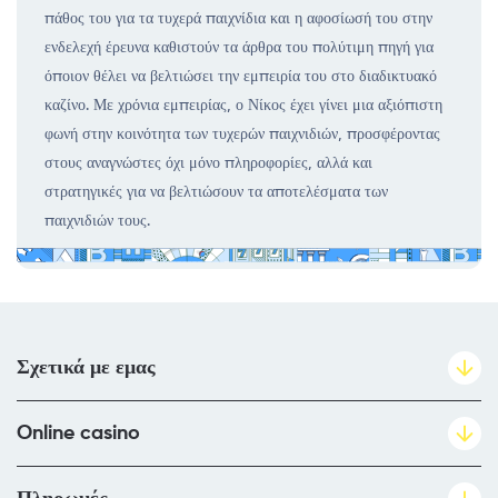
πάθος του για τα τυχερά παιχνίδια και η αφοσίωσή του στην
ενδελεχή έρευνα καθιστούν τα άρθρα του πολύτιμη πηγή για
όποιον θέλει να βελτιώσει την εμπειρία του στο διαδικτυακό
καζίνο. Με χρόνια εμπειρίας, ο Νίκος έχει γίνει μια αξιόπιστη
φωνή στην κοινότητα των τυχερών παιχνιδιών, προσφέροντας
στους αναγνώστες όχι μόνο πληροφορίες, αλλά και
στρατηγικές για να βελτιώσουν τα αποτελέσματα των
παιχνιδιών τους.
Σχετικά με εμας
Online casino