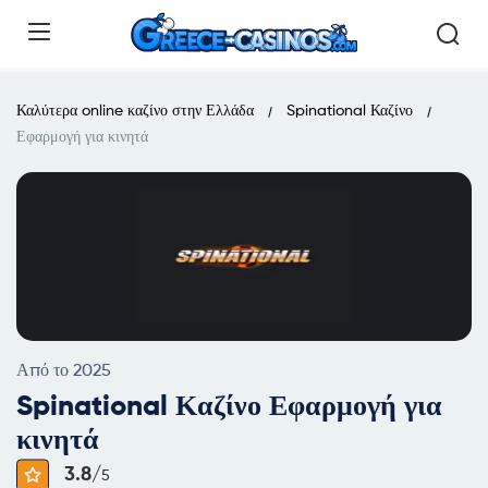
Καλύτερα online καζίνο στην Ελλάδα
Spinational Καζίνο
Εφαρμογή για κινητά
Από το 2025
Spinational Καζίνο Εφαρμογή για
κινητά
3.8/
5