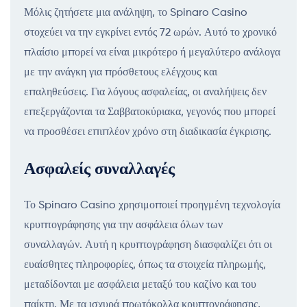
Μόλις ζητήσετε μια ανάληψη, το Spinaro Casino
στοχεύει να την εγκρίνει εντός 72 ωρών. Αυτό το χρονικό
πλαίσιο μπορεί να είναι μικρότερο ή μεγαλύτερο ανάλογα
με την ανάγκη για πρόσθετους ελέγχους και
επαληθεύσεις. Για λόγους ασφαλείας, οι αναλήψεις δεν
επεξεργάζονται τα Σαββατοκύριακα, γεγονός που μπορεί
να προσθέσει επιπλέον χρόνο στη διαδικασία έγκρισης.
Ασφαλείς συναλλαγές
Το Spinaro Casino χρησιμοποιεί προηγμένη τεχνολογία
κρυπτογράφησης για την ασφάλεια όλων των
συναλλαγών. Αυτή η κρυπτογράφηση διασφαλίζει ότι οι
ευαίσθητες πληροφορίες, όπως τα στοιχεία πληρωμής,
μεταδίδονται με ασφάλεια μεταξύ του καζίνο και του
παίκτη. Με τα ισχυρά πρωτόκολλα κρυπτογράφησης,