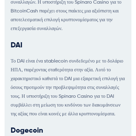
συναλλαγών. Η υποστήριξη του Spinaro Casino για το
BitcoinCash παρέχει στους παίκτες μια αξιόπιστη και
αποτελεσματική επιλογή κρυπτονομίσματος για την
επεξεργασία συναλλαγών.
DAI
Το DAI είναι ένα stablecoin συνδεδεμένο με το δολάριο
ΗΠΑ, παρέχοντας σταθερότητα στην αξία. Αυτό το
χαρακτηριστικό καθιστά το DAI μια εξαιρετική επιλογή για
όσους προτιμούν την προβλεψιμότητα στις συναλλαγές
τους. Η υποστήριξη του Spinaro Casino για το DAI
συμβάλλει στη μείωση του κινδύνου των διακυμάνσεων
της αξίας που είναι κοινές με άλλα κρυπτονομίσματα.
Dogecoin