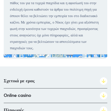
πάθος του για τα τυχερά παιχνίδια και η αφοσίωσή του στην
ενδελεχή έρευνα καθιστούν τα άρθρα του πολύτιμη πηγή για
όποιον θέλει να βελτιώσει την εμπειρία του στο διαδικτυακό
καζίνο. Με χρόνια εμπειρίας, ο Νίκος έχει γίνει μια αξιόπιστη
φωνή στην κοινότητα των τυχερών παιχνιδιών, προσφέροντας
στους αναγνώστες όχι μόνο πληροφορίες, αλλά και
στρατηγικές για να βελτιώσουν τα αποτελέσματα των
παιχνιδιών τους.
Σχετικά με εμας
Online casino
Πληρωμές