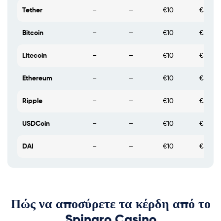
Tether
–
–
€10
€5,00
Bitcoin
–
–
€10
€5,00
Litecoin
–
–
€10
€5,00
Ethereum
–
–
€10
€5,00
Ripple
–
–
€10
€5,00
USDCoin
–
–
€10
€5,00
DAI
–
–
€10
€5,00
Πώς να αποσύρετε τα κέρδη από το
Spinaro Casino