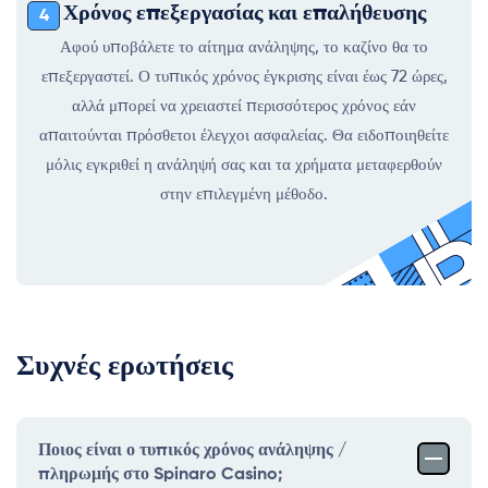
Χρόνος επεξεργασίας και επαλήθευσης
4
Αφού υποβάλετε το αίτημα ανάληψης, το καζίνο θα το
επεξεργαστεί. Ο τυπικός χρόνος έγκρισης είναι έως 72 ώρες,
αλλά μπορεί να χρειαστεί περισσότερος χρόνος εάν
απαιτούνται πρόσθετοι έλεγχοι ασφαλείας. Θα ειδοποιηθείτε
μόλις εγκριθεί η ανάληψή σας και τα χρήματα μεταφερθούν
στην επιλεγμένη μέθοδο.
Συχνές ερωτήσεις
Ποιος είναι ο τυπικός χρόνος ανάληψης /
πληρωμής στο Spinaro Casino;