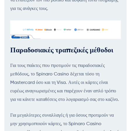
να επιλέξουν τον πιο βολικό και ασφαλή τύπο πληρωμής
για τις ανάγκες τους.
Παραδοσιακές τραπεζικές μέθοδοι
Για τους παίκτες που προτιμούν τις παραδοσιακές
μεθόδους, το Spinaro Casino δέχεται τόσο τη
Mastercard όσο και τη Visa. Αυτές οι κάρτες είναι
ευρέως αναγνωρισμένες και παρέχουν έναν απλό τρόπο
για να κάνετε καταθέσεις στο λογαριασμό σας στο καζίνο.
Για μεγαλύτερες συναλλαγές ή για όσους προτιμούν να
μην χρησιμοποιούν κάρτες, το Spinaro Casino