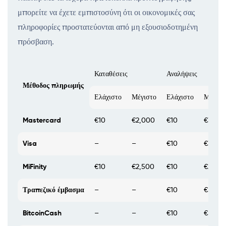
μπορείτε να έχετε εμπιστοσύνη ότι οι οικονομικές σας
πληροφορίες προστατεύονται από μη εξουσιοδοτημένη
πρόσβαση.
Καταθέσεις
Αναλήψεις
Μέθοδος πληρωμής
Ελάχιστο
Μέγιστο
Ελάχιστο
Μέγιστ
Mastercard
€10
€2,000
€10
€3,00
Visa
–
–
€10
€3,00
MiFinity
€10
€2,500
€10
€2,50
Τραπεζικό έμβασμα
–
–
€10
€5,00
BitcoinCash
–
–
€10
€5,00