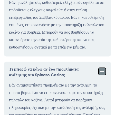
Εάν η ανάληψή σας καθυστερεί, ελέγξτε εάν οφείλεται σε
πρόσθετους ελέγχους ασφαλείας ή στην παύση
επεξεργασίας του Σαββατοκύριακου. Εάν η καθυστέρηση
επιμένει, επικοινωνήστε με την υποστήριξη πελατών του
καζίνο για βοήθεια. Μπορούν να σας βοηθήσουν να
κατανοήσετε την αιτία της καθυστέρησης και να σας
καθοδηγήσουν σχετικά με τα επόμενα βήματα.
Τι μπορώ να κάνω αν έχω προβλήματα
ανάληψης στο Spinaro Casino;
Εάν αντιμετωπίσετε προβλήματα με την ανάληψη, το
πρώτο βήμα είναι να επικοινωνήσετε με την υποστήριξη
πελατών του καζίνο. Αυτοί μπορούν να παρέχουν
πληροφορίες σχετικά με την κατάσταση της ανάληψής σας