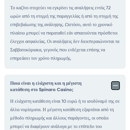
Το καζίνο στοχεύει να εγκρίνει τις αναλήψεις εντός 72
ωρών από τη στιγμή της παραγγελίας ή από τη στιγμή της
επιβεβαίωσης της ανάληψης. Ωστόσο, αυτό το χρονικό
πλαίσιο μπορεί να παραταθεί εάν απαιτούνται πρόσθετοι
έλεγχοι ασφαλείας. Οι αναλήψεις δεν διεκπεραιώνονται τα
Σαββατοκύριακα, γεγονός που ενδέχεται επίσης να
επηρεάσει τον χρόνο πληρωμής.
Ποια είναι η ελάχιστη και η μέγιστη
κατάθεση στο Spinaro Casino;
Η ελάχιστη κατάθεση είναι 10 ευρώ ή το ισοδύναμό της σε
άλλα νομίσματα. Η μέγιστη κατάθεση εξαρτάται από τη
μέθοδο πληρωμής και άλλους παράγοντες, οι οποίοι
μπορεί να διαφέρουν ανάλογα με το επίπεδο του