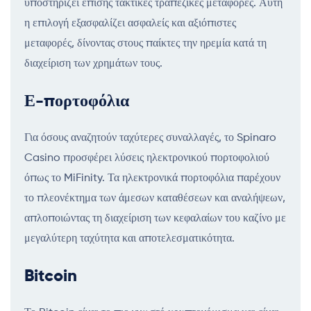
υποστηρίζει επίσης τακτικές τραπεζικές μεταφορές. Αυτή
η επιλογή εξασφαλίζει ασφαλείς και αξιόπιστες
μεταφορές, δίνοντας στους παίκτες την ηρεμία κατά τη
διαχείριση των χρημάτων τους.
Ε-πορτοφόλια
Για όσους αναζητούν ταχύτερες συναλλαγές, το Spinaro
Casino προσφέρει λύσεις ηλεκτρονικού πορτοφολιού
όπως το MiFinity. Τα ηλεκτρονικά πορτοφόλια παρέχουν
το πλεονέκτημα των άμεσων καταθέσεων και αναλήψεων,
απλοποιώντας τη διαχείριση των κεφαλαίων του καζίνο με
μεγαλύτερη ταχύτητα και αποτελεσματικότητα.
Bitcoin