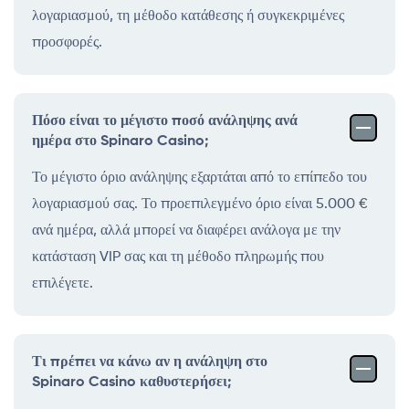
λογαριασμού, τη μέθοδο κατάθεσης ή συγκεκριμένες
προσφορές.
Πόσο είναι το μέγιστο ποσό ανάληψης ανά
ημέρα στο Spinaro Casino;
Το μέγιστο όριο ανάληψης εξαρτάται από το επίπεδο του
λογαριασμού σας. Το προεπιλεγμένο όριο είναι 5.000 €
ανά ημέρα, αλλά μπορεί να διαφέρει ανάλογα με την
κατάσταση VIP σας και τη μέθοδο πληρωμής που
επιλέγετε.
Τι πρέπει να κάνω αν η ανάληψη στο
Spinaro Casino καθυστερήσει;