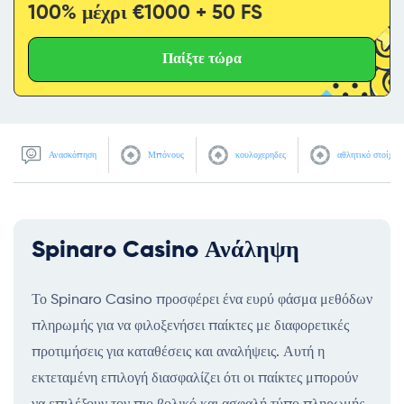
100% μέχρι €1000 + 50 FS
Παίξτε τώρα
Ανασκόπηση
Μπόνους
κουλοχερηδες
αθλητικό στοίχημ
Spinaro Casino Ανάληψη
Το Spinaro Casino προσφέρει ένα ευρύ φάσμα μεθόδων
πληρωμής για να φιλοξενήσει παίκτες με διαφορετικές
προτιμήσεις για καταθέσεις και αναλήψεις. Αυτή η
εκτεταμένη επιλογή διασφαλίζει ότι οι παίκτες μπορούν