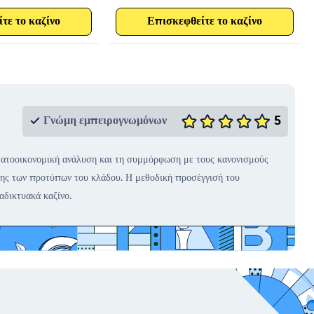
τε το καζίνο
Επισκεφθείτε το καζίνο
5
Γνώμη εμπειρογνωμόνων
ματοοικονομική ανάλυση και τη συμμόρφωση με τους κανονισμούς
ησης των προτύπων του κλάδου. Η μεθοδική προσέγγισή του
αδικτυακά καζίνο.