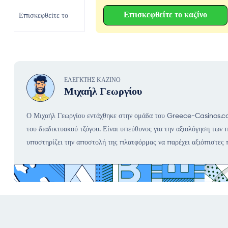
Επισκεφθείτε το καζίνο
Επισκεφθείτε το
ΕΛΕΓΚΤΉΣ ΚΑΖΊΝΟ
Μιχαήλ Γεωργίου
Ο Μιχαήλ Γεωργίου εντάχθηκε στην ομάδα του Greece-Casinos.com
του διαδικτυακού τζόγου. Είναι υπεύθυνος για την αξιολόγηση των
υποστηρίζει την αποστολή της πλατφόρμας να παρέχει αξιόπιστες 