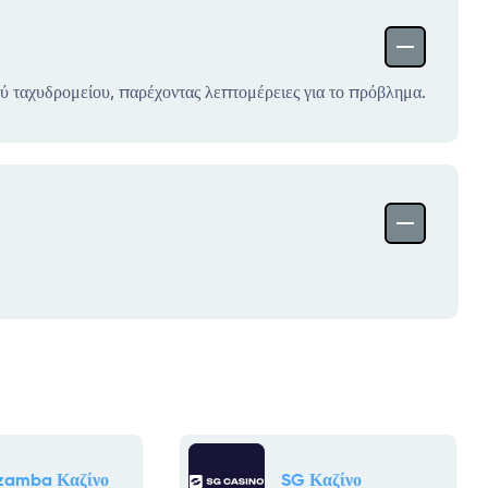
ύ ταχυδρομείου, παρέχοντας λεπτομέρειες για το πρόβλημα.
amba Καζίνο
SG Καζίνο