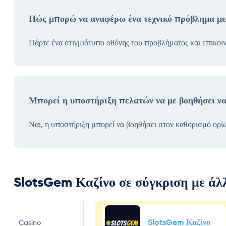
Πώς μπορώ να αναφέρω ένα τεχνικό πρόβλημα με 
Πάρτε ένα στιγμιότυπο οθόνης του προβλήματος και επικοι
Μπορεί η υποστήριξη πελατών να με βοηθήσει να
Ναι, η υποστήριξη μπορεί να βοηθήσει στον καθορισμό ορί
SlotsGem Καζίνο σε σύγκριση με άλ
SlotsGem Καζίνο
Casino