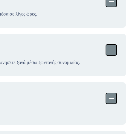
έσα σε λίγες ώρες.
ωνήσετε ξανά μέσω ζωντανής συνομιλίας.