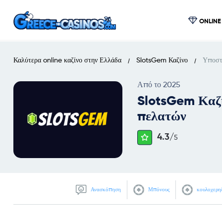
ONLINE
Καλύτερα online καζίνο στην Ελλάδα
SlotsGem Καζίνο
Υποστ
Από το 2025
SlotsGem Καζ
πελατών
4.3/
5
Ανασκόπηση
Μπόνους
κουλοχερη