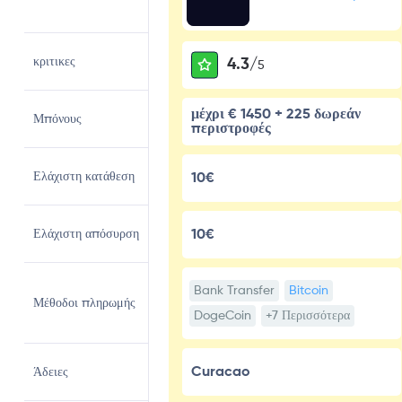
κριτικες
4.3/
5
μέχρι € 1450 + 225 δωρεάν
Μπόνους
περιστροφές
Ελάχιστη κατάθεση
10€
Ελάχιστη απόσυρση
10€
Bank Transfer
Bitcoin
Μέθοδοι πληρωμής
DogeCoin
+7 Περισσότερα
Curacao
Άδειες