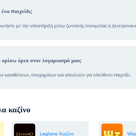
ένα παιχνίδι;
νωνήστε με την υποστήριξη μέσω ζωντανής συνομιλίας ή ηλεκτρονικο
 ορίσω όρια στον λογαριασμό μου;
ων καταθέσεων, στοιχημάτων και απωλειών για υπεύθυνο παιχνίδι.
λα καζίνο
Legiano Καζίνο
Waz