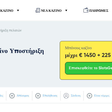
 ΚΑΖΊΝΟ
ΝΈΑ ΚΑΖΊΝΟ
ΠΛΗΡΩΜΈΣ
ήριξη πελατών
Μπόνους καζίνο
ίνο Υποστήριξη
μέχρι € 1450 + 225
Επισκεφθείτε το SlotsG
δες
Απόσυρση
Επαλήθευση
Σύνδεση
Είναι νόμιμο;