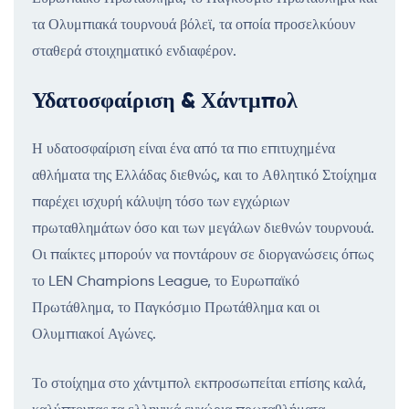
τα Ολυμπιακά τουρνουά βόλεϊ, τα οποία προσελκύουν
σταθερά στοιχηματικό ενδιαφέρον.
Υδατοσφαίριση & Χάντμπολ
Η υδατοσφαίριση είναι ένα από τα πιο επιτυχημένα
αθλήματα της Ελλάδας διεθνώς, και το Αθλητικό Στοίχημα
παρέχει ισχυρή κάλυψη τόσο των εγχώριων
πρωταθλημάτων όσο και των μεγάλων διεθνών τουρνουά.
Οι παίκτες μπορούν να ποντάρουν σε διοργανώσεις όπως
το LEN Champions League, το Ευρωπαϊκό
Πρωτάθλημα, το Παγκόσμιο Πρωτάθλημα και οι
Ολυμπιακοί Αγώνες.
Το στοίχημα στο χάντμπολ εκπροσωπείται επίσης καλά,