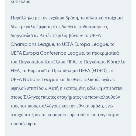
κυπέλλου.
Παράλληλα με την εγχώρια δράση, το αθλητικό στοίχημα
δίνει μεγάλη έμφαση στις διεθνείς ποδοσφαιρικές
διοργανώσεις. Αυτές περιλαμβάνουν το UEFA
Champions League, το UEFA Europa League, το
UEFA Europa Conference League, τα προκριματικά
του Παγκοσμίου Κυπέλλου FIFA, το Παγκόσμιο Κύπελλο
FIFA, το Ευρωπαϊκό Πρωτάθλημα UEFA (EURO), το
UEFA Nations League και διεθνείς φιλικούς αγώνες
υψηλού επιπέδου. Αυτή η εκτεταμένη κάλυψη επιτρέπει
στους Έλληνες παίκτες στοιχήματος να παρακολουθούν
τους τοπικούς συλλόγους και την εθνική ομάδα, ενώ
στοιχηματίζουν σε κορυφαίο ευρωπαϊκό και παγκόσμιο
ποδόσφαιρο.