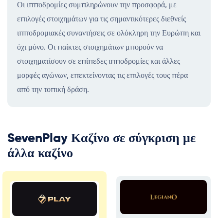
Οι ιπποδρομίες συμπληρώνουν την προσφορά, με
επιλογές στοιχημάτων για τις σημαντικότερες διεθνείς
ιπποδρομιακές συναντήσεις σε ολόκληρη την Ευρώπη και
όχι μόνο. Οι παίκτες στοιχημάτων μπορούν να
στοιχηματίσουν σε επίπεδες ιπποδρομίες και άλλες
μορφές αγώνων, επεκτείνοντας τις επιλογές τους πέρα
από την τοπική δράση.
SevenPlay Καζίνο σε σύγκριση με
άλλα καζίνο