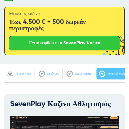
Μπόνους καζίνο
Έως 4.500 € + 500 δωρεάν
περιστροφές
Επισκεφθείτε το SevenPlay Καζίνο
Ανασκόπηση
Μπόνους
κουλοχερηδες
αθλητικό στοίχημ
SevenPlay Καζίνο Αθλητισμός