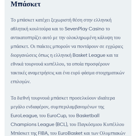
Μπάσκετ
Το μπάσκετ κατέχει ξεχωριστή θέση στην ελληνική
αθλητική κουλτούρα και το SevenPlay Casino το
αντικατοπτρίζει αυτό με την ολοκληρωμένη κάλυψη του
μπάσκετ. Οι παίκτες μπορούν να ποντάρουν σε εγχώριες
διοργανώσεις όπως η ελληνική Basket League και τα
εθνικά τουρνουά κυπέλλου, τα οποία προσφέρουν
τακτικές αναμετρήσεις και ένα ευρύ φάσμα στοιχηματικών
επιλογών.
Τα διεθνή τουρνουά μπάσκετ προσελκύουν ιδιαίτερα
μεγάλο ενδιαφέρον, συμπεριλαμβανομένων της
EuroLeague, του EuroCup, του Basketball
Champions League (BCL), του Παγκόσμιου Κυπέλλου
Μπάσκετ της FIBA, του EuroBasket και των Ολυμπιακών