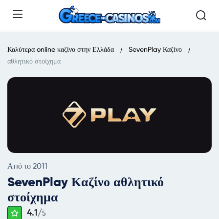
Καλύτερα online καζίνο στην Ελλάδα
SevenPlay Καζίνο
αθλητικό στοίχημα
Από το 2011
SevenPlay Καζίνο αθλητικό
στοίχημα
4.1/
5