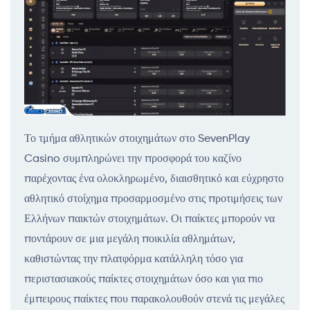
Το τμήμα αθλητικών στοιχημάτων στο SevenPlay
Casino συμπληρώνει την προσφορά του καζίνο
παρέχοντας ένα ολοκληρωμένο, διαισθητικό και εύχρηστο
αθλητικό στοίχημα προσαρμοσμένο στις προτιμήσεις των
Ελλήνων παικτών στοιχημάτων. Οι παίκτες μπορούν να
ποντάρουν σε μια μεγάλη ποικιλία αθλημάτων,
καθιστώντας την πλατφόρμα κατάλληλη τόσο για
περιστασιακούς παίκτες στοιχημάτων όσο και για πιο
έμπειρους παίκτες που παρακολουθούν στενά τις μεγάλες