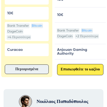
10€
10€
Bank Transfer
Bitcoin
Bank Transfer
Bitcoin
DogeCoin
DogeCoin
+2 Περισσότερα
+4 Περισσότερα
Curacao
Anjouan Gaming
Authority
Περιορισμένα
Επισκεφθείτε το καζίνο
Νικόλαος Παπαδόπουλος