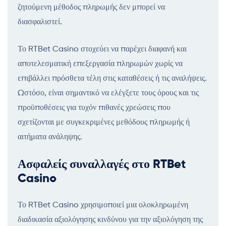
ζητούμενη μέθοδος πληρωμής δεν μπορεί να
διασφαλιστεί.
Το RTBet Casino στοχεύει να παρέχει διαφανή και
αποτελεσματική επεξεργασία πληρωμών χωρίς να
επιβάλλει πρόσθετα τέλη στις καταθέσεις ή τις αναλήψεις.
Ωστόσο, είναι σημαντικό να ελέγξετε τους όρους και τις
προϋποθέσεις για τυχόν πιθανές χρεώσεις που
σχετίζονται με συγκεκριμένες μεθόδους πληρωμής ή
αιτήματα ανάληψης.
Ασφαλείς συναλλαγές στο RTBet
Casino
Το RTBet Casino χρησιμοποιεί μια ολοκληρωμένη
διαδικασία αξιολόγησης κινδύνου για την αξιολόγηση της