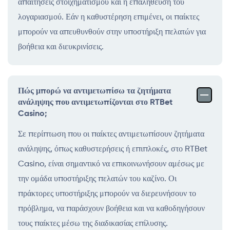
απαιτήσεις στοιχηματισμού και η επαλήθευση του
λογαριασμού. Εάν η καθυστέρηση επιμένει, οι παίκτες
μπορούν να απευθυνθούν στην υποστήριξη πελατών για
βοήθεια και διευκρινίσεις.
Πώς μπορώ να αντιμετωπίσω τα ζητήματα
ανάληψης που αντιμετωπίζονται στο RTBet
Casino;
Σε περίπτωση που οι παίκτες αντιμετωπίσουν ζητήματα
ανάληψης, όπως καθυστερήσεις ή επιπλοκές, στο RTBet
Casino, είναι σημαντικό να επικοινωνήσουν αμέσως με
την ομάδα υποστήριξης πελατών του καζίνο. Οι
πράκτορες υποστήριξης μπορούν να διερευνήσουν το
πρόβλημα, να παράσχουν βοήθεια και να καθοδηγήσουν
τους παίκτες μέσω της διαδικασίας επίλυσης.