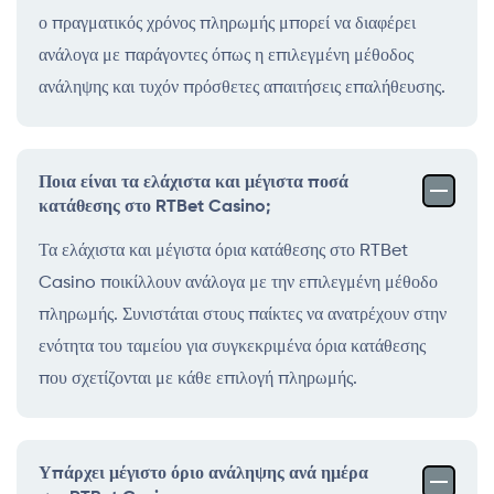
ο πραγματικός χρόνος πληρωμής μπορεί να διαφέρει
ανάλογα με παράγοντες όπως η επιλεγμένη μέθοδος
ανάληψης και τυχόν πρόσθετες απαιτήσεις επαλήθευσης.
Ποια είναι τα ελάχιστα και μέγιστα ποσά
κατάθεσης στο RTBet Casino;
Τα ελάχιστα και μέγιστα όρια κατάθεσης στο RTBet
Casino ποικίλλουν ανάλογα με την επιλεγμένη μέθοδο
πληρωμής. Συνιστάται στους παίκτες να ανατρέχουν στην
ενότητα του ταμείου για συγκεκριμένα όρια κατάθεσης
που σχετίζονται με κάθε επιλογή πληρωμής.
Υπάρχει μέγιστο όριο ανάληψης ανά ημέρα