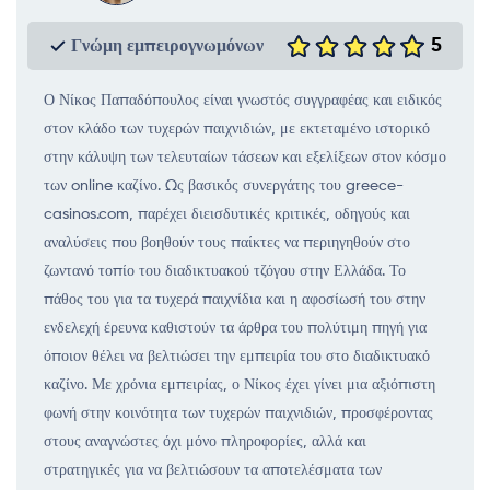
5
Γνώμη εμπειρογνωμόνων
Ο Νίκος Παπαδόπουλος είναι γνωστός συγγραφέας και ειδικός
στον κλάδο των τυχερών παιχνιδιών, με εκτεταμένο ιστορικό
στην κάλυψη των τελευταίων τάσεων και εξελίξεων στον κόσμο
των online καζίνο. Ως βασικός συνεργάτης του greece-
casinos.com, παρέχει διεισδυτικές κριτικές, οδηγούς και
αναλύσεις που βοηθούν τους παίκτες να περιηγηθούν στο
ζωντανό τοπίο του διαδικτυακού τζόγου στην Ελλάδα. Το
πάθος του για τα τυχερά παιχνίδια και η αφοσίωσή του στην
ενδελεχή έρευνα καθιστούν τα άρθρα του πολύτιμη πηγή για
όποιον θέλει να βελτιώσει την εμπειρία του στο διαδικτυακό
καζίνο. Με χρόνια εμπειρίας, ο Νίκος έχει γίνει μια αξιόπιστη
φωνή στην κοινότητα των τυχερών παιχνιδιών, προσφέροντας
στους αναγνώστες όχι μόνο πληροφορίες, αλλά και
στρατηγικές για να βελτιώσουν τα αποτελέσματα των