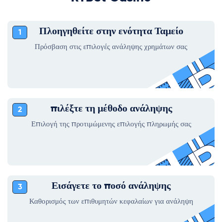
Πλοηγηθείτε στην ενότητα Ταμείο
1
Πρόσβαση στις επιλογές ανάληψης χρημάτων σας
πιλέξτε τη μέθοδο ανάληψης
2
Επιλογή της προτιμώμενης επιλογής πληρωμής σας
Εισάγετε το ποσό ανάληψης
3
Καθορισμός των επιθυμητών κεφαλαίων για ανάληψη