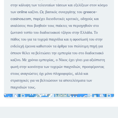
στην κάλυψη των τελευταίων τάσεων και εξελίξεων στον κόσμο
των online καζίνο. Ως βασικός συνεργάτης του greece-
casinos.com, παρέχει διεισδυτικές κριτικές, οδηγούς και
αναλύσεις που βοηθούν τους παίκτες να περιηγηθούν στο
ζωντανό τοπίο του διαδικτυακού τζόγου στην Ελλάδα. Το
πάθος του για τα τυχερά παιχνίδια και η αφοσίωσή του στην
ενδελεχή έρευνα καθιστούν τα άρθρα του πολύτιμη πηγή για
όποιον θέλει να βελτιώσει την εμπειρία του στο διαδικτυακό
καζίνο. Με χρόνια εμπειρίας, ο Νίκος έχει γίνει μια αξιόπιστη
φωνή στην κοινότητα των τυχερών παιχνιδιών, προσφέροντας
στους αναγνώστες όχι μόνο πληροφορίες, αλλά και
στρατηγικές για να βελτιώσουν τα αποτελέσματα των
παιχνιδιών τους.