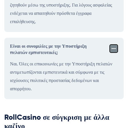
ζητηθούν μέσω της υποστήριξης. Για λόγους ασφαλείας
ενδέχεται να απαιτηθούν πρόσθετα έγγραφα
επαλήθευσης.
Είναι οι συνομιλίες με την Υποστήριξη
πελατών εμπιστευτικές;
Ναι. Όλες οι επικοινωνίες με την Υποστήριξη πελατών
αντιμετωπίζονται εμπιστευτικά και σύμφωνα με τις
ισχύουσες πολιτικές προστασίας δεδομένων και
απορρήτου.
RollCasino σε σύγκριση με άλλα
καζίνο