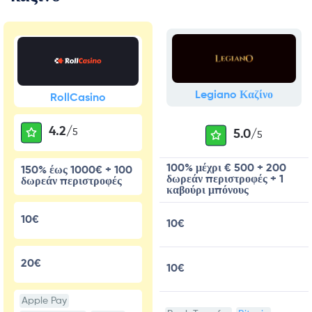
Legiano Καζίνο
RollCasino
4.2/
5
5.0/
5
100% μέχρι € 500 + 200
150% έως 1000€ + 100
δωρεάν περιστροφές + 1
δωρεάν περιστροφές
καβούρι μπόνους
10€
10€
20€
10€
Apple Pay