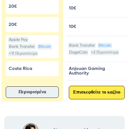
20€
10€
20€
10€
Apple Pay
Bank Transfer
Bitcoin
Bank Transfer
Bitcoin
DogeCoin
+2 Περισσότερα
+11 Περισσότερα
Costa Rica
Anjouan Gaming
Authority
Περιορισμένα
Επισκεφθείτε το καζίνο