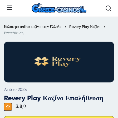
Καλύτερα online καζίνο στην Ελλάδα
Revery Play Καζίνο
Επαλήθευση
Από το 2025
Revery Play Καζίνο Επαλήθευση
3.8/
5