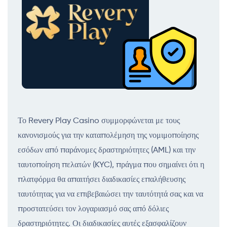
Το Revery Play Casino συμμορφώνεται με τους
κανονισμούς για την καταπολέμηση της νομιμοποίησης
εσόδων από παράνομες δραστηριότητες (AML) και την
ταυτοποίηση πελατών (KYC), πράγμα που σημαίνει ότι η
πλατφόρμα θα απαιτήσει διαδικασίες επαλήθευσης
ταυτότητας για να επιβεβαιώσει την ταυτότητά σας και να
προστατεύσει τον λογαριασμό σας από δόλιες
δραστηριότητες. Οι διαδικασίες αυτές εξασφαλίζουν