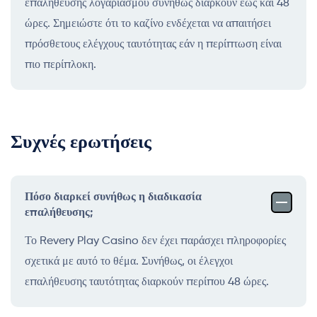
επαλήθευσης λογαριασμού συνήθως διαρκούν έως και 48
ώρες. Σημειώστε ότι το καζίνο ενδέχεται να απαιτήσει
πρόσθετους ελέγχους ταυτότητας εάν η περίπτωση είναι
πιο περίπλοκη.
Συχνές ερωτήσεις
Πόσο διαρκεί συνήθως η διαδικασία
επαλήθευσης;
Το Revery Play Casino δεν έχει παράσχει πληροφορίες
σχετικά με αυτό το θέμα. Συνήθως, οι έλεγχοι
επαλήθευσης ταυτότητας διαρκούν περίπου 48 ώρες.