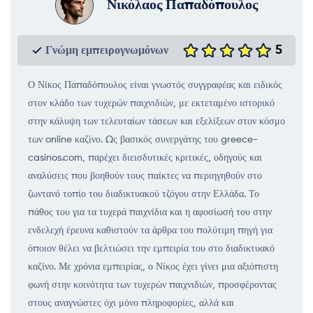
Νικόλαος Παπαδόπουλος
5
Γνώμη εμπειρογνωμόνων
Ο Νίκος Παπαδόπουλος είναι γνωστός συγγραφέας και ειδικός
στον κλάδο των τυχερών παιχνιδιών, με εκτεταμένο ιστορικό
στην κάλυψη των τελευταίων τάσεων και εξελίξεων στον κόσμο
των online καζίνο. Ως βασικός συνεργάτης του greece-
casinos.com, παρέχει διεισδυτικές κριτικές, οδηγούς και
αναλύσεις που βοηθούν τους παίκτες να περιηγηθούν στο
ζωντανό τοπίο του διαδικτυακού τζόγου στην Ελλάδα. Το
πάθος του για τα τυχερά παιχνίδια και η αφοσίωσή του στην
ενδελεχή έρευνα καθιστούν τα άρθρα του πολύτιμη πηγή για
όποιον θέλει να βελτιώσει την εμπειρία του στο διαδικτυακό
καζίνο. Με χρόνια εμπειρίας, ο Νίκος έχει γίνει μια αξιόπιστη
φωνή στην κοινότητα των τυχερών παιχνιδιών, προσφέροντας
στους αναγνώστες όχι μόνο πληροφορίες, αλλά και