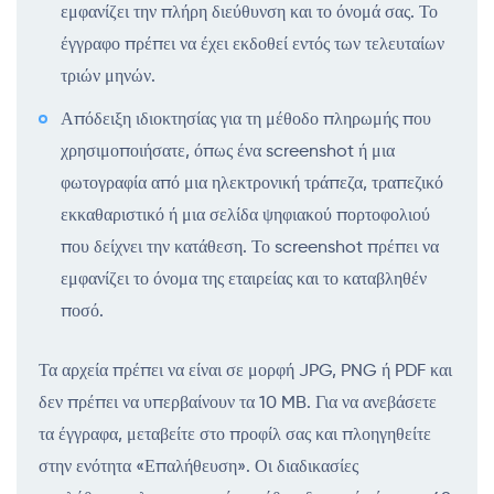
εμφανίζει την πλήρη διεύθυνση και το όνομά σας. Το
έγγραφο πρέπει να έχει εκδοθεί εντός των τελευταίων
τριών μηνών.
Απόδειξη ιδιοκτησίας για τη μέθοδο πληρωμής που
χρησιμοποιήσατε, όπως ένα screenshot ή μια
φωτογραφία από μια ηλεκτρονική τράπεζα, τραπεζικό
εκκαθαριστικό ή μια σελίδα ψηφιακού πορτοφολιού
που δείχνει την κατάθεση. Το screenshot πρέπει να
εμφανίζει το όνομα της εταιρείας και το καταβληθέν
ποσό.
Τα αρχεία πρέπει να είναι σε μορφή JPG, PNG ή PDF και
δεν πρέπει να υπερβαίνουν τα 10 MB. Για να ανεβάσετε
τα έγγραφα, μεταβείτε στο προφίλ σας και πλοηγηθείτε
στην ενότητα «Επαλήθευση». Οι διαδικασίες