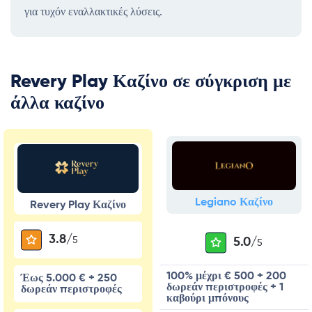
για τυχόν εναλλακτικές λύσεις.
Revery Play Καζίνο σε σύγκριση με
άλλα καζίνο
Legiano Καζίνο
Revery Play Καζίνο
3.8/
5
5.0/
5
100% μέχρι € 500 + 200
Έως 5.000 € + 250
δωρεάν περιστροφές + 1
δωρεάν περιστροφές
καβούρι μπόνους