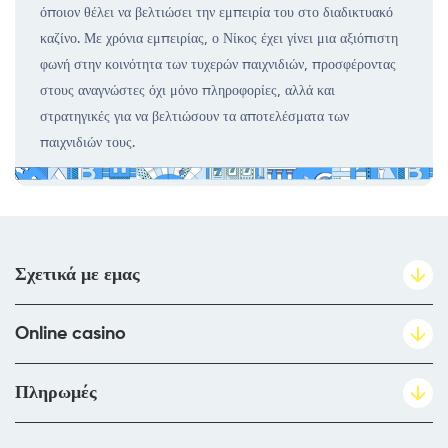
όποιον θέλει να βελτιώσει την εμπειρία του στο διαδικτυακό
καζίνο. Με χρόνια εμπειρίας, ο Νίκος έχει γίνει μια αξιόπιστη
φωνή στην κοινότητα των τυχερών παιχνιδιών, προσφέροντας
στους αναγνώστες όχι μόνο πληροφορίες, αλλά και
στρατηγικές για να βελτιώσουν τα αποτελέσματα των
παιχνιδιών τους.
Σχετικά με εμας
Online casino
Πληρωμές