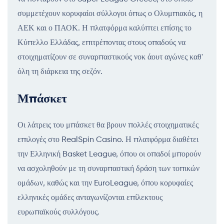
συμμετέχουν κορυφαίοι σύλλογοι όπως ο Ολυμπιακός, η
ΑΕΚ και ο ΠΑΟΚ. Η πλατφόρμα καλύπτει επίσης το
Κύπελλο Ελλάδας, επιτρέποντας στους οπαδούς να
στοιχηματίζουν σε συναρπαστικούς νοκ άουτ αγώνες καθ'
όλη τη διάρκεια της σεζόν.
Μπάσκετ
Οι λάτρεις του μπάσκετ θα βρουν πολλές στοιχηματικές
επιλογές στο RealSpin Casino. Η πλατφόρμα διαθέτει
την Ελληνική Basket League, όπου οι οπαδοί μπορούν
να ασχοληθούν με τη συναρπαστική δράση των τοπικών
ομάδων, καθώς και την EuroLeague, όπου κορυφαίες
ελληνικές ομάδες ανταγωνίζονται επίλεκτους
ευρωπαϊκούς συλλόγους.