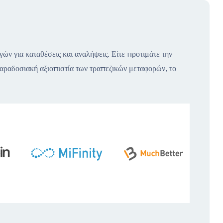
 για καταθέσεις και αναλήψεις. Είτε προτιμάτε την
αραδοσιακή αξιοπιστία των τραπεζικών μεταφορών, το