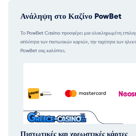
Ανάληψη στο Καζίνο PowBet
Το PowBet Casino προσφέρει μια ολοκληρωμένη επιλογή μ
απλότητα των πιστωτικών καρτών, την ταχύτητα των ηλεκ
PowBet σας καλύπτει.
Πιστωτικές και χρεωστικές κάρτες