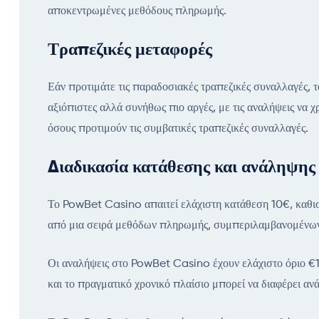
αποκεντρωμένες μεθόδους πληρωμής.
Τραπεζικές μεταφορές
Εάν προτιμάτε τις παραδοσιακές τραπεζικές συναλλαγές, 
αξιόπιστες αλλά συνήθως πιο αργές, με τις αναλήψεις να χ
όσους προτιμούν τις συμβατικές τραπεζικές συναλλαγές.
Διαδικασία κατάθεσης και ανάληψη
Το PowBet Casino απαιτεί ελάχιστη κατάθεση 10€, καθισ
από μια σειρά μεθόδων πληρωμής, συμπεριλαμβανομένων
Οι αναλήψεις στο PowBet Casino έχουν ελάχιστο όριο €10
και το πραγματικό χρονικό πλαίσιο μπορεί να διαφέρει α