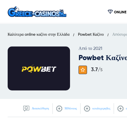
ONLINE
Καλύτερα online καζίνο στην Ελλάδα
Powbet Καζίνο
Απόσυρ
Από το 2021
Powbet Καζίν
3.7/
5
Ανασκόπηση
Μπόνους
κουλοχερηδες
α