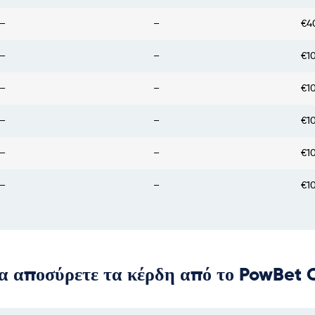
–
–
€4
–
–
€1
–
–
€1
–
–
€1
–
–
€1
–
–
€1
α αποσύρετε τα κέρδη από το PowBet 