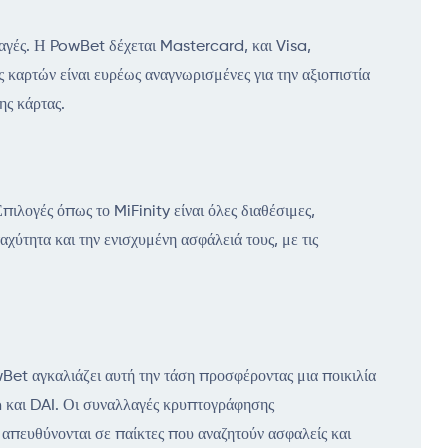
λαγές. Η PowBet δέχεται Mastercard, και Visa,
 καρτών είναι ευρέως αναγνωρισμένες για την αξιοπιστία
ης κάρτας.
λογές όπως το MiFinity είναι όλες διαθέσιμες,
χύτητα και την ενισχυμένη ασφάλειά τους, με τις
Bet αγκαλιάζει αυτή την τάση προσφέροντας μια ποικιλία
 και DAI. Οι συναλλαγές κρυπτογράφησης
ς απευθύνονται σε παίκτες που αναζητούν ασφαλείς και