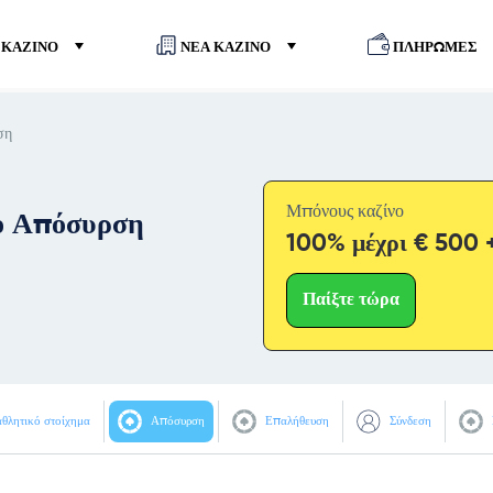
 ΚΑΖΊΝΟ
ΝΈΑ ΚΑΖΊΝΟ
ΠΛΗΡΩΜΈΣ
ση
Μπόνους καζίνο
ο Απόσυρση
100% μέχρι € 500 
Παίξτε τώρα
θλητικό στοίχημα
Απόσυρση
Επαλήθευση
Σύνδεση