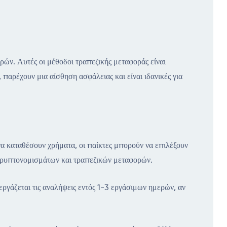
ών. Αυτές οι μέθοδοι τραπεζικής μεταφοράς είναι
 παρέχουν μια αίσθηση ασφάλειας και είναι ιδανικές για
α καταθέσουν χρήματα, οι παίκτες μπορούν να επιλέξουν
κρυπτονομισμάτων και τραπεζικών μεταφορών.
ργάζεται τις αναλήψεις εντός 1-3 εργάσιμων ημερών, αν