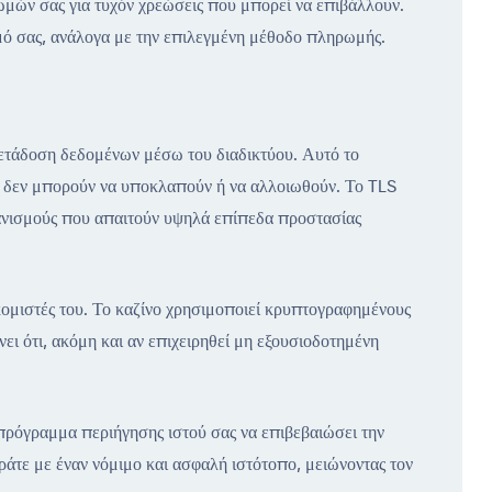
ωμών σας για τυχόν χρεώσεις που μπορεί να επιβάλλουν.
σμό σας, ανάλογα με την επιλεγμένη μέθοδο πληρωμής.
ετάδοση δεδομένων μέσω του διαδικτύου. Αυτό το
ι δεν μπορούν να υποκλαπούν ή να αλλοιωθούν. Το TLS
γανισμούς που απαιτούν υψηλά επίπεδα προστασίας
μιστές του. Το καζίνο χρησιμοποιεί κρυπτογραφημένους
ι ότι, ακόμη και αν επιχειρηθεί μη εξουσιοδοτημένη
πρόγραμμα περιήγησης ιστού σας να επιβεβαιώσει την
άτε με έναν νόμιμο και ασφαλή ιστότοπο, μειώνοντας τον