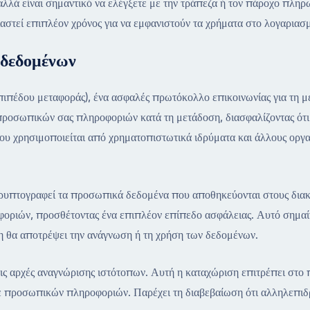
λλά είναι σημαντικό να ελέγξετε με την τράπεζα ή τον πάροχο πληρ
ειαστεί επιπλέον χρόνος για να εμφανιστούν τα χρήματα στο λογαρια
 δεδομένων
ιπέδου μεταφοράς), ένα ασφαλές πρωτόκολλο επικοινωνίας για τη μ
προσωπικών σας πληροφοριών κατά τη μετάδοση, διασφαλίζοντας ότ
που χρησιμοποιείται από χρηματοπιστωτικά ιδρύματα και άλλους ορ
ρυπτογραφεί τα προσωπικά δεδομένα που αποθηκεύονται στους διακο
ριών, προσθέτοντας ένα επιπλέον επίπεδο ασφάλειας. Αυτό σημαίνε
θα αποτρέψει την ανάγνωση ή τη χρήση των δεδομένων.
ις αρχές αναγνώρισης ιστότοπων. Αυτή η καταχώριση επιτρέπει στο 
ε προσωπικών πληροφοριών. Παρέχει τη διαβεβαίωση ότι αλληλεπιδρ