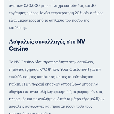
άνω των €30.000 μπορεί να χρειαστούν έως και 30
εργάσιμες ημέρες. Ισχύει παρακράτηση 20% εάν ο τζίρος
είναι μικρότερος από το διπλάσιο του ποσού της
κατάθεσης.
Ασφαλείς συναλλαγές στο NV
Casino
Το NV Casino δίνει προτεραιότητα στην ασφάλεια,
ζητώντας έγγραφα KYC (Know Your Customer) για την
επαλήθευση της ταυτότητας και της τοποθεσίας του
παίκτη. Η μη παροχή επαρκών αποδείξεων μπορεί να
οδηγήσει σε αναστολή λογαριασμού ή περιορισμούς στις
πληρωμές και τις αναλήψεις. Αυτά τα μέτρα εξασφαλίζουν
ασφαλείς συναλλαγές και προστατεύουν τόσο τους