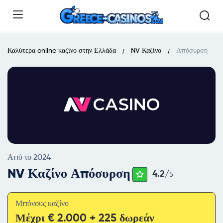
Καλύτερα online καζίνο στην Ελλάδα
NV Καζίνο
Απόσυρση
Από το 2024
NV Καζίνο Απόσυρση
4.2/
5
Μπόνους καζίνο
Μέχρι € 2.000 + 225 δωρεάν