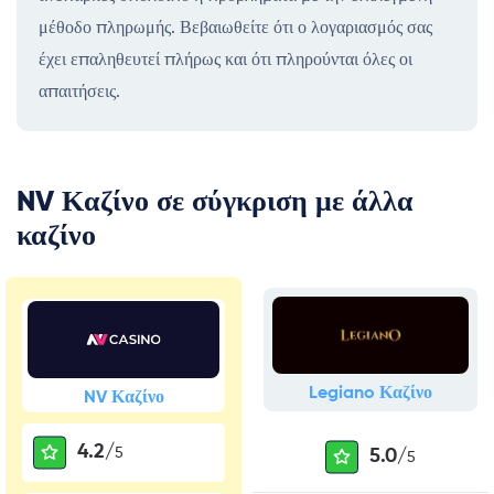
μέθοδο πληρωμής. Βεβαιωθείτε ότι ο λογαριασμός σας
έχει επαληθευτεί πλήρως και ότι πληρούνται όλες οι
απαιτήσεις.
NV Καζίνο σε σύγκριση με άλλα
καζίνο
Legiano Καζίνο
NV Καζίνο
4.2/
5
5.0/
5