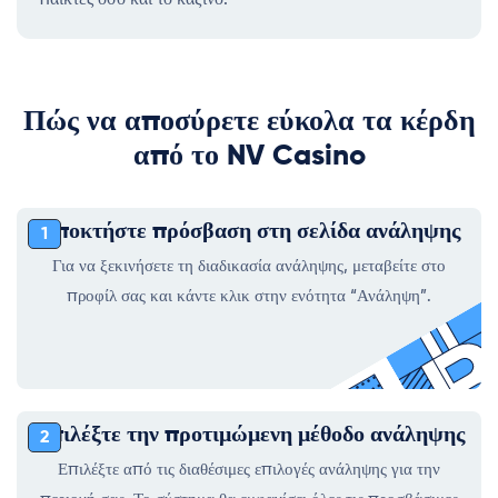
παίκτες όσο και το καζίνο.
Πώς να αποσύρετε εύκολα τα κέρδη
από το NV Casino
Αποκτήστε πρόσβαση στη σελίδα ανάληψης
1
Για να ξεκινήσετε τη διαδικασία ανάληψης, μεταβείτε στο
προφίλ σας και κάντε κλικ στην ενότητα “Ανάληψη”.
Επιλέξτε την προτιμώμενη μέθοδο ανάληψης
2
Επιλέξτε από τις διαθέσιμες επιλογές ανάληψης για την