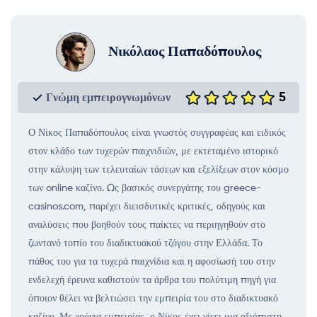
Νικόλαος Παπαδόπουλος
5
Γνώμη εμπειρογνωμόνων
Ο Νίκος Παπαδόπουλος είναι γνωστός συγγραφέας και ειδικός
στον κλάδο των τυχερών παιχνιδιών, με εκτεταμένο ιστορικό
στην κάλυψη των τελευταίων τάσεων και εξελίξεων στον κόσμο
των online καζίνο. Ως βασικός συνεργάτης του greece-
casinos.com, παρέχει διεισδυτικές κριτικές, οδηγούς και
αναλύσεις που βοηθούν τους παίκτες να περιηγηθούν στο
ζωντανό τοπίο του διαδικτυακού τζόγου στην Ελλάδα. Το
πάθος του για τα τυχερά παιχνίδια και η αφοσίωσή του στην
ενδελεχή έρευνα καθιστούν τα άρθρα του πολύτιμη πηγή για
όποιον θέλει να βελτιώσει την εμπειρία του στο διαδικτυακό