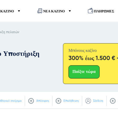
 ΚΑΖΊΝΟ
ΝΈΑ ΚΑΖΊΝΟ
ΠΛΗΡΩΜΈΣ
ιξη πελατών
Μπόνους καζίνο
ο Υποστήριξη
300% έως 1.500 € 
Παίξτε τώρα
θλητικό στοίχημα
Απόσυρση
Επαλήθευση
Σύνδεση