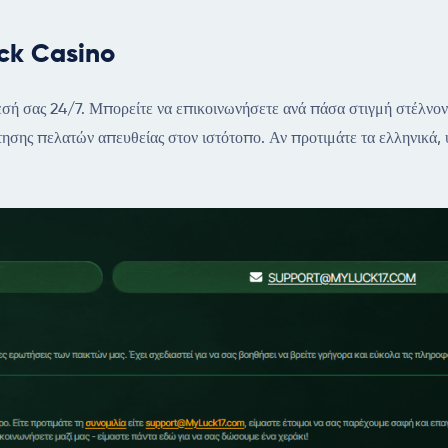
ck Casino
εσή σας 24/7. Μπορείτε να επικοινωνήσετε ανά πάσα στιγμή στέλνο
ησης πελατών απευθείας στον ιστότοπο. Αν προτιμάτε τα ελληνικά,