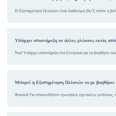
Η Εξυπηρέτηση Πελατών είναι διαθέσιμη 24/7, οπότε η βοήθε
Υπάρχει υποστήριξη σε άλλες γλώσσες εκτός από
Ναι! Υπάρχει υποστήριξη στα Ελληνικά για να βοηθήσει του
Μπορεί η Εξυπηρέτηση Πελατών να με βοηθήσει μ
Φυσικά! Για οποιεσδήποτε ερωτήσεις σχετικά με μπόνους, π