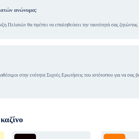
ατών ανώνυμα;
ριξη Πελατών θα πρέπει να επαληθεύσει την ταυτότητά σας ζητώντας
διαθέσιμοι στην ενότητα Συχνές Ερωτήσεις του ιστότοπου για να σας
καζίνο