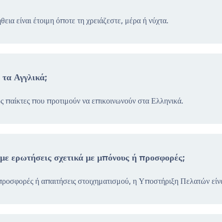
ια είναι έτοιμη όποτε τη χρειάζεστε, μέρα ή νύχτα.
 τα Αγγλικά;
ς παίκτες που προτιμούν να επικοινωνούν στα Ελληνικά.
ε ερωτήσεις σχετικά με μπόνους ή προσφορές;
ροσφορές ή απαιτήσεις στοιχηματισμού, η Υποστήριξη Πελατών είναι