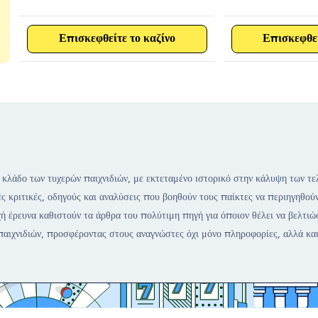
Επισκεφθείτε το καζίνο
Επισκεφθεί
κλάδο των τυχερών παιχνιδιών, με εκτεταμένο ιστορικό στην κάλυψη των τελ
 κριτικές, οδηγούς και αναλύσεις που βοηθούν τους παίκτες να περιηγηθούν
χή έρευνα καθιστούν τα άρθρα του πολύτιμη πηγή για όποιον θέλει να βελτιώσ
 παιχνιδιών, προσφέροντας στους αναγνώστες όχι μόνο πληροφορίες, αλλά κα