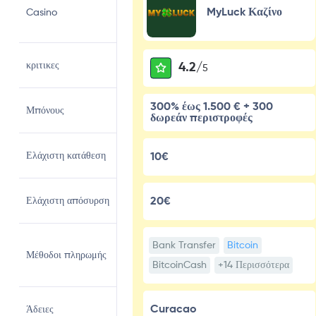
MyLuck Καζίνο
Casino
κριτικες
4.2/
5
300% έως 1.500 € + 300
Μπόνους
δωρεάν περιστροφές
Ελάχιστη κατάθεση
10€
Ελάχιστη απόσυρση
20€
Bank Transfer
Bitcoin
Μέθοδοι πληρωμής
BitcoinCash
+14 Περισσότερα
Curacao
Άδειες