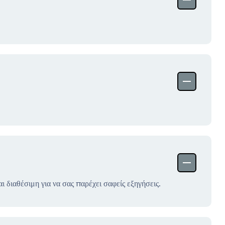
 διαθέσιμη για να σας παρέχει σαφείς εξηγήσεις.