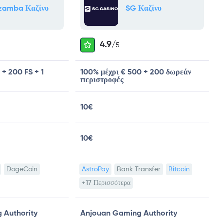
amba Καζίνο
SG Καζίνο
4.9/
5
+ 200 FS + 1
100% μέχρι € 500 + 200 δωρεάν
περιστροφές
10€
10€
DogeCoin
AstroPay
Bank Transfer
Bitcoin
+17 Περισσότερα
 Authority
Anjouan Gaming Authority