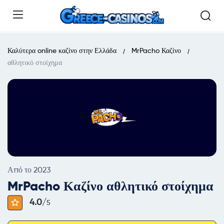
Καλύτερα online καζίνο στην Ελλάδα
MrPacho Καζίνο
αθλητικό στοίχημα
Από το 2023
MrPacho Καζίνο αθλητικό στοίχημα
4.0/
5