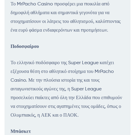
Το MrPacho Casino προσφέρει μια ποικιλία από
δημοφιλή αθλήματα και σημαντικά γεγονότα για να
στοιχηματίσουν οι λάτρεις του αθλητισμού, καλύπτοντας
ένα ευρύ φάσμα ενδιαφερόντων και προτιμήσεων.
Ποδοσφαίρου
Το ελληνικό ποδόσφαιρο της Super League κατέχει
εξέχουσα θέση στο αθλητικό στοίχημα του MrPacho
Casino. Με την πλούσια ιστορία της και τους
ανταγωνιστικούς αγώνες της, η Super League
προσελκύει παίκτες από όλη την Ελλάδα που επιθυμούν
να στοιχηματίσουν στις αγαπημένες τους ομάδες, όπως ο
Ολυμπιακός, η ΑΕΚ και ο ΠΑΟΚ.
Μπάσκετ