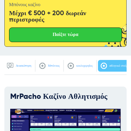
Μπόνους καζίνο
Μέχρι € 500 + 200 δωρεάν
περιστροφές
Παίξτε τώρα
Ανασκόπηση
Μπόνους
κουλοχερηδες
αθλητικό στοίχημ
MrPacho Καζίνο Αθλητισμός