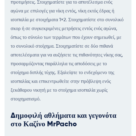
προτιμήσεις. Στοιχηματίστε για το αποτέλεσμα ενός
αγώνα με επιλογές για νίκη εντός, νίκη εκτός έδρας ή
ισοπαλία με στοιχήματα 1×2. Στοιχηματίστε στο συνολικό
σκορ ή σε συγκεκριμένες μετρήσεις εντός ενός αγώνα,
όπως το σύνολο των τερμάτων που έχουν σημειωθεί, με
το συνολικό στοίχημα. Στοιχηματίστε σε δύο πιθανά
αποτελέσματα για να αυξήσετε τις πιθανότητες νίκης σας,
προσαρμόζοντας παράλληλα τις αποδόσεις με το
στοίχημα διπλής τύχης. Εξαλείψτε το ενδεχόμενο της
ισοπαλίας και επικεντρωθείτε στην πρόβλεψη ενός
ξεκάθαρου νικητή με το στοίχημα ισοπαλία χωρίς
στοιχηματισμό.
Δημοφιλή αθλήματα και γεγονότα
στο Καζίνο MrPacho