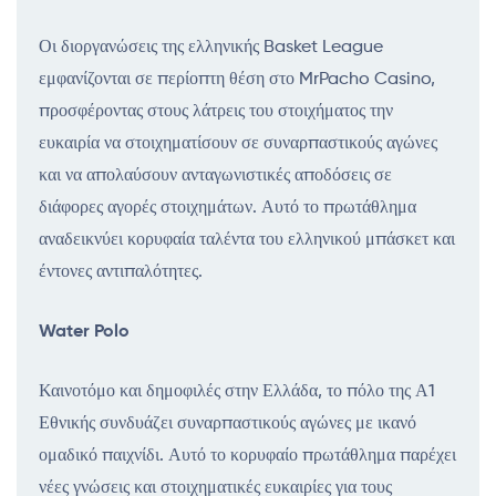
Οι διοργανώσεις της ελληνικής Basket League
εμφανίζονται σε περίοπτη θέση στο MrPacho Casino,
προσφέροντας στους λάτρεις του στοιχήματος την
ευκαιρία να στοιχηματίσουν σε συναρπαστικούς αγώνες
και να απολαύσουν ανταγωνιστικές αποδόσεις σε
διάφορες αγορές στοιχημάτων. Αυτό το πρωτάθλημα
αναδεικνύει κορυφαία ταλέντα του ελληνικού μπάσκετ και
έντονες αντιπαλότητες.
Water Polo
Καινοτόμο και δημοφιλές στην Ελλάδα, το πόλο της Α1
Εθνικής συνδυάζει συναρπαστικούς αγώνες με ικανό
ομαδικό παιχνίδι. Αυτό το κορυφαίο πρωτάθλημα παρέχει
νέες γνώσεις και στοιχηματικές ευκαιρίες για τους