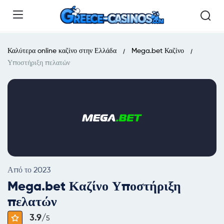
Καλύτερα online καζίνο στην Ελλάδα
Mega.bet Καζίνο
Υποστήριξη πελατών
Από το 2023
Mega.bet Καζίνο Υποστήριξη
πελατών
3.9/
5