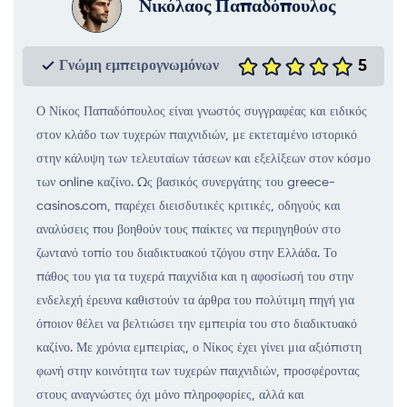
Νικόλαος Παπαδόπουλος
5
Γνώμη εμπειρογνωμόνων
Ο Νίκος Παπαδόπουλος είναι γνωστός συγγραφέας και ειδικός
στον κλάδο των τυχερών παιχνιδιών, με εκτεταμένο ιστορικό
στην κάλυψη των τελευταίων τάσεων και εξελίξεων στον κόσμο
των online καζίνο. Ως βασικός συνεργάτης του greece-
casinos.com, παρέχει διεισδυτικές κριτικές, οδηγούς και
αναλύσεις που βοηθούν τους παίκτες να περιηγηθούν στο
ζωντανό τοπίο του διαδικτυακού τζόγου στην Ελλάδα. Το
πάθος του για τα τυχερά παιχνίδια και η αφοσίωσή του στην
ενδελεχή έρευνα καθιστούν τα άρθρα του πολύτιμη πηγή για
όποιον θέλει να βελτιώσει την εμπειρία του στο διαδικτυακό
καζίνο. Με χρόνια εμπειρίας, ο Νίκος έχει γίνει μια αξιόπιστη
φωνή στην κοινότητα των τυχερών παιχνιδιών, προσφέροντας
στους αναγνώστες όχι μόνο πληροφορίες, αλλά και