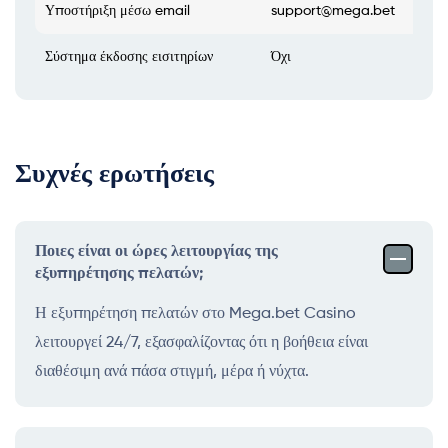
Υποστήριξη μέσω email
support@mega.bet
Σύστημα έκδοσης εισιτηρίων
Όχι
Συχνές ερωτήσεις
Ποιες είναι οι ώρες λειτουργίας της
εξυπηρέτησης πελατών;
Η εξυπηρέτηση πελατών στο Mega.bet Casino
λειτουργεί 24/7, εξασφαλίζοντας ότι η βοήθεια είναι
διαθέσιμη ανά πάσα στιγμή, μέρα ή νύχτα.