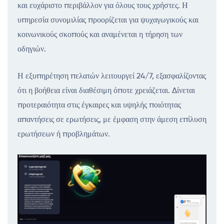
και ευχάριστο περιβάλλον για όλους τους χρήστες. Η
υπηρεσία συνομιλίας προορίζεται για ψυχαγωγικούς και
κοινωνικούς σκοπούς και αναμένεται η τήρηση των
οδηγιών.
Η εξυπηρέτηση πελατών λειτουργεί 24/7, εξασφαλίζοντας
ότι η βοήθεια είναι διαθέσιμη όποτε χρειάζεται. Δίνεται
προτεραιότητα στις έγκαιρες και υψηλής ποιότητας
απαντήσεις σε ερωτήσεις, με έμφαση στην άμεση επίλυση
ερωτήσεων ή προβλημάτων.