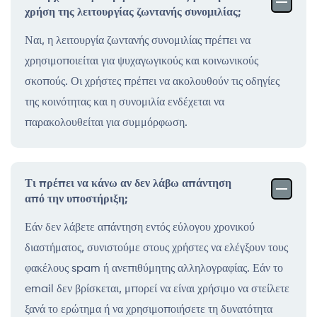
χρήση της λειτουργίας ζωντανής συνομιλίας;
Ναι, η λειτουργία ζωντανής συνομιλίας πρέπει να
χρησιμοποιείται για ψυχαγωγικούς και κοινωνικούς
σκοπούς. Οι χρήστες πρέπει να ακολουθούν τις οδηγίες
της κοινότητας και η συνομιλία ενδέχεται να
παρακολουθείται για συμμόρφωση.
Τι πρέπει να κάνω αν δεν λάβω απάντηση
από την υποστήριξη;
Εάν δεν λάβετε απάντηση εντός εύλογου χρονικού
διαστήματος, συνιστούμε στους χρήστες να ελέγξουν τους
φακέλους spam ή ανεπιθύμητης αλληλογραφίας. Εάν το
email δεν βρίσκεται, μπορεί να είναι χρήσιμο να στείλετε
ξανά το ερώτημα ή να χρησιμοποιήσετε τη δυνατότητα