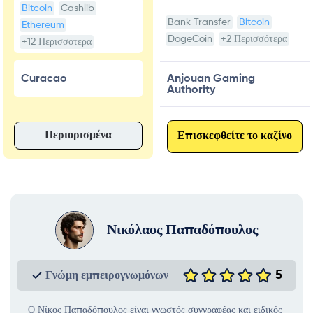
Bitcoin
Cashlib
Bank Transfer
Bitcoin
Ethereum
DogeCoin
+2 Περισσότερα
+12 Περισσότερα
Curacao
Anjouan Gaming
Authority
Περιορισμένα
Επισκεφθείτε το καζίνο
Νικόλαος Παπαδόπουλος
5
Γνώμη εμπειρογνωμόνων
Ο Νίκος Παπαδόπουλος είναι γνωστός συγγραφέας και ειδικός