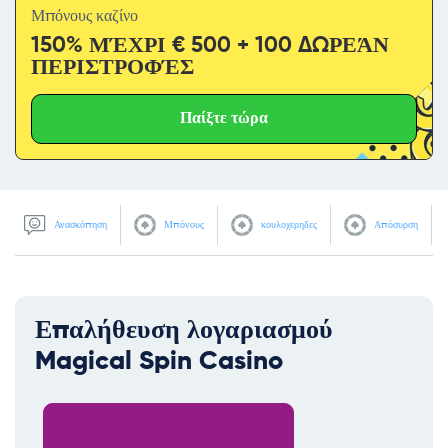
Μπόνους καζίνο
150% ΜΈΧΡΙ € 500 + 100 ΔΩΡΕΆΝ
ΠΕΡΙΣΤΡΟΦΈΣ
Παίξτε τώρα
Ανασκόπηση
Μπόνους
κουλοχερηδες
Απόσυρση
Επαλήθευση λογαριασμού
Magical Spin Casino