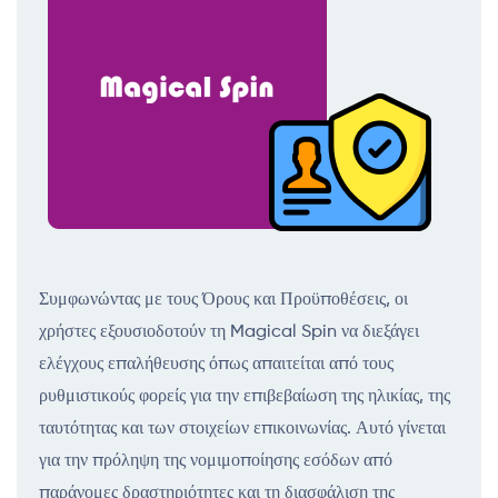
Συμφωνώντας με τους Όρους και Προϋποθέσεις, οι
χρήστες εξουσιοδοτούν τη Magical Spin να διεξάγει
ελέγχους επαλήθευσης όπως απαιτείται από τους
ρυθμιστικούς φορείς για την επιβεβαίωση της ηλικίας, της
ταυτότητας και των στοιχείων επικοινωνίας. Αυτό γίνεται
για την πρόληψη της νομιμοποίησης εσόδων από
παράνομες δραστηριότητες και τη διασφάλιση της