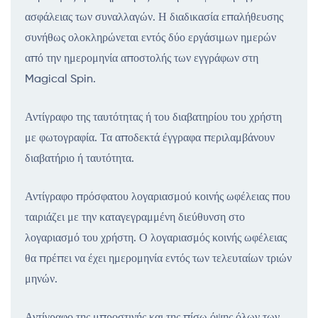
ασφάλειας των συναλλαγών. Η διαδικασία επαλήθευσης
συνήθως ολοκληρώνεται εντός δύο εργάσιμων ημερών
από την ημερομηνία αποστολής των εγγράφων στη
Magical Spin.
Αντίγραφο της ταυτότητας ή του διαβατηρίου του χρήστη
με φωτογραφία. Τα αποδεκτά έγγραφα περιλαμβάνουν
διαβατήριο ή ταυτότητα.
Αντίγραφο πρόσφατου λογαριασμού κοινής ωφέλειας που
ταιριάζει με την καταγεγραμμένη διεύθυνση στο
λογαριασμό του χρήστη. Ο λογαριασμός κοινής ωφέλειας
θα πρέπει να έχει ημερομηνία εντός των τελευταίων τριών
μηνών.