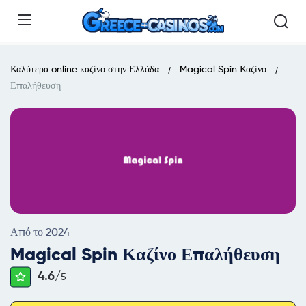
Καλύτερα online καζίνο στην Ελλάδα
Magical Spin Καζίνο
Επαλήθευση
Από το 2024
Magical Spin Καζίνο Επαλήθευση
4.6/
5