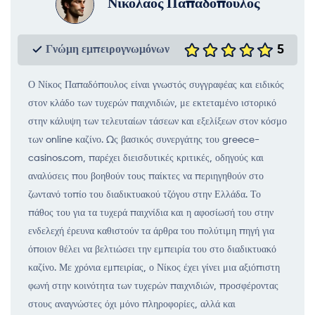
Νικόλαος Παπαδόπουλος
5
Γνώμη εμπειρογνωμόνων
Ο Νίκος Παπαδόπουλος είναι γνωστός συγγραφέας και ειδικός
στον κλάδο των τυχερών παιχνιδιών, με εκτεταμένο ιστορικό
στην κάλυψη των τελευταίων τάσεων και εξελίξεων στον κόσμο
των online καζίνο. Ως βασικός συνεργάτης του greece-
casinos.com, παρέχει διεισδυτικές κριτικές, οδηγούς και
αναλύσεις που βοηθούν τους παίκτες να περιηγηθούν στο
ζωντανό τοπίο του διαδικτυακού τζόγου στην Ελλάδα. Το
πάθος του για τα τυχερά παιχνίδια και η αφοσίωσή του στην
ενδελεχή έρευνα καθιστούν τα άρθρα του πολύτιμη πηγή για
όποιον θέλει να βελτιώσει την εμπειρία του στο διαδικτυακό
καζίνο. Με χρόνια εμπειρίας, ο Νίκος έχει γίνει μια αξιόπιστη
φωνή στην κοινότητα των τυχερών παιχνιδιών, προσφέροντας
στους αναγνώστες όχι μόνο πληροφορίες, αλλά και