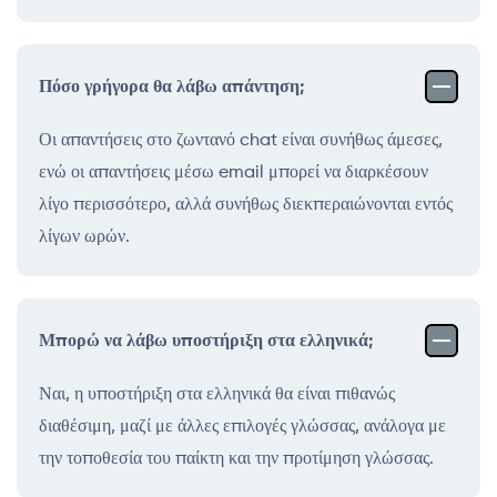
Πόσο γρήγορα θα λάβω απάντηση;
Οι απαντήσεις στο ζωντανό chat είναι συνήθως άμεσες,
ενώ οι απαντήσεις μέσω email μπορεί να διαρκέσουν
λίγο περισσότερο, αλλά συνήθως διεκπεραιώνονται εντός
λίγων ωρών.
Μπορώ να λάβω υποστήριξη στα ελληνικά;
Ναι, η υποστήριξη στα ελληνικά θα είναι πιθανώς
διαθέσιμη, μαζί με άλλες επιλογές γλώσσας, ανάλογα με
την τοποθεσία του παίκτη και την προτίμηση γλώσσας.