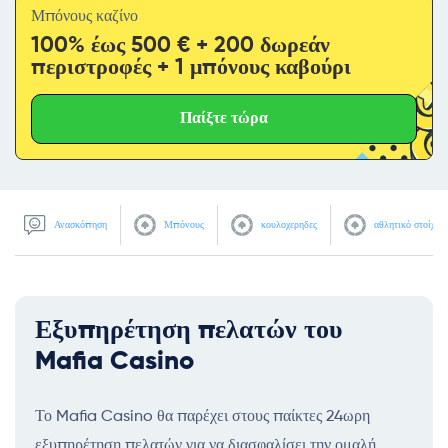
Μπόνους καζίνο
100% έως 500 € + 200 δωρεάν
περιστροφές + 1 μπόνους καβούρι
Παίξτε τώρα
Ανασκόπηση
Μπόνους
κουλοχερηδες
αθλητικό στοίχημ
Εξυπηρέτηση πελατών του
Mafia Casino
Το Mafia Casino θα παρέχει στους παίκτες 24ωρη
εξυπηρέτηση πελατών για να διασφαλίσει την ομαλή