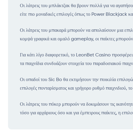
Οι λάτρεις του μπλάκτζακ θα βρουν πολλά για να αγαπήσ
είτε πιο μοναδικές επιλογές όπως το Power Blackjack και
Οι λάτρεις του μπακαρά μπορούν να απολαύσουν μια επ
κομψά γραφικά και ομαλό gameplay, οι παίκτες μπορούν 
Για κάτι λίγο διαφορετικό, το LeonBet Casino προσφέρε
τα παιχνίδια συνδυάζουν στοιχεία του παραδοσιακού παιχ
Οι οπαδοί του Sic Bo θα εκτιμήσουν την ποικιλία επιλ
επιλογές πονταρίσματος και γρήγορο ρυθμό παιχνιδιού, το
Οι λάτρεις του πόκερ μπορούν να δοκιμάσουν τις ικανότητ
τόσο για αρχάριους όσο και για έμπειρους παίκτες, η επι