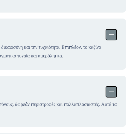
ικαιοσύνη και την τυχαιότητα. Επιπλέον, το καζίνο
γματικά τυχαία και αμερόληπτα.
πόνους, δωρεάν περιστροφές και πολλαπλασιαστές. Αυτά τα