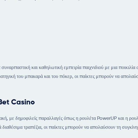
συναρπαστική και καθηλωτική εμπειρία παιχνιδιού με μια ποικιλία α
ατηγική του μπακαρά και του πόκερ, οι παίκτες μπορούν να απολαύσ
Bet Casino
ακή, με δημοφιλείς παραλλαγές όπως η ρουλέτα PowerUP και η ρου
ά διαθέσιμα τραπέζια, οι παίκτες μπορούν να απολαύσουν τη συγκίν