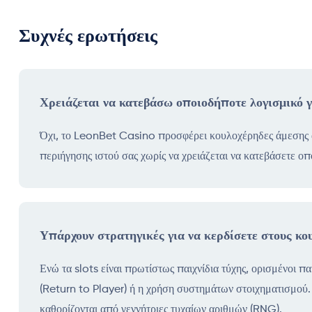
Συχνές ερωτήσεις
Χρειάζεται να κατεβάσω οποιοδήποτε λογισμικό 
Όχι, το LeonBet Casino προσφέρει κουλοχέρηδες άμεσης α
περιήγησης ιστού σας χωρίς να χρειάζεται να κατεβάσετε ο
Υπάρχουν στρατηγικές για να κερδίσετε στους κο
Ενώ τα slots είναι πρωτίστως παιχνίδια τύχης, ορισμένοι 
(Return to Player) ή η χρήση συστημάτων στοιχηματισμού. 
καθορίζονται από γεννήτριες τυχαίων αριθμών (RNG).