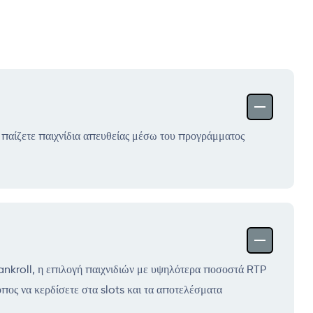
 παίζετε παιχνίδια απευθείας μέσω του προγράμματος
 bankroll, η επιλογή παιχνιδιών με υψηλότερα ποσοστά RTP
πος να κερδίσετε στα slots και τα αποτελέσματα