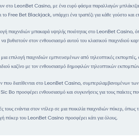
ουν στο LeonBet Casino, με ένα ευρύ φάσμα παραλλαγών μπλάκτζακ 
 το Free Bet Blackjack, υπάρχει ένα τραπέζι για κάθε γούστο και ε
ιλογή παιχνιδιών μπακαρά υψηλής ποιότητας στο LeonBet Casino, 
να βυθιστούν στον ενθουσιασμό αυτού του κλασικού παιχνιδιού καρ
ι μια επιλογή παιχνιδιών εμπνευσμένων από τηλεοπτικές εκπομπές,
νιδιού καζίνο με τον ενθουσιασμό δημοφιλών τηλεοπτικών εκπομπών,
ογών που διατίθενται στο LeonBet Casino, συμπεριλαμβανομένων τ
 Sic Bo προσφέρει ενθουσιασμό και συγκινήσεις για τους παίκτες πο
ές τους ενάντια στον ντίλερ σε μια ποικιλία παιχνιδιών πόκερ, όπω
λογή πόκερ του LeonBet Casino προσφέρει κάτι για όλους.