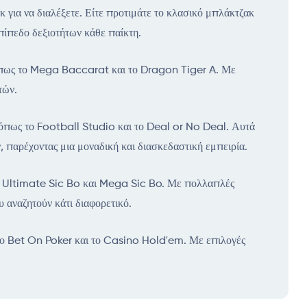
για να διαλέξετε. Είτε προτιμάτε το κλασικό μπλάκτζακ
πίπεδο δεξιοτήτων κάθε παίκτη.
όπως το Mega Baccarat και το Dragon Tiger A. Με
τών.
 όπως το Football Studio και το Deal or No Deal. Αυτά
 παρέχοντας μια μοναδική και διασκεδαστική εμπειρία.
ων Ultimate Sic Bo και Mega Sic Bo. Με πολλαπλές
υ αναζητούν κάτι διαφορετικό.
ς το Bet On Poker και το Casino Hold'em. Με επιλογές