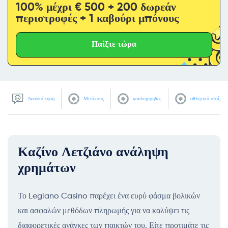
100% μέχρι € 500 + 200 δωρεάν
περιστροφές + 1 καβούρι μπόνους
Παίξτε τώρα
Ανασκόπηση
Μπόνους
κουλοχερηδες
αθλητικό στοίχημ
Καζίνο Λετζιάνο ανάληψη
χρημάτων
Το Legiano Casino παρέχει ένα ευρύ φάσμα βολικών
και ασφαλών μεθόδων πληρωμής για να καλύψει τις
διαφορετικές ανάγκες των παικτών του. Είτε προτιμάτε τις