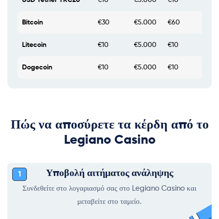
USD Tether TRC20
€10
€5.000
€10
€5,
Bitcoin
€30
€5.000
€60
€5,
Litecoin
€10
€5.000
€10
€5,
Dogecoin
€10
€5.000
€10
€5,
Πώς να αποσύρετε τα κέρδη από το
Legiano Casino
Υποβολή αιτήματος ανάληψης
1
Συνδεθείτε στο λογαριασμό σας στο Legiano Casino και
μεταβείτε στο ταμείο.