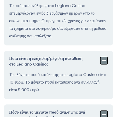
Τα αιτήματα ανάληψης στο Legiano Casino
επεξεργάζονται εντός 3 εργάσιμων ημερών από το
οικονομικό τμήμα. Ο πραγματικός χρόνος για να φτάσουν
τα χρήματα στο λογαριασμό σας εξαρτάται από τη μέθοδο
ανάληψης που επιλέξατε.
Ποια είναι η ελάχιστη/μέγιστη κατάθεση
στο Legiano Casino;
Το ελάχιστο ποσό κατάθεσης στο Legiano Casino είναι
10 ευρώ. Το μέγιστο ποσό κατάθεσης ανά συναλλαγή
είναι 5.000 ευρώ.
Πόσο είναι το μέγιστο ποσό ανάληψης ανά