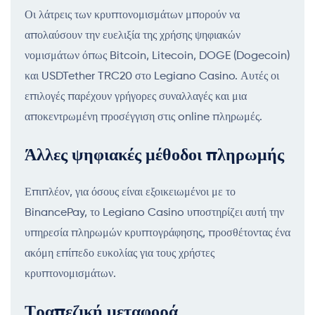
Οι λάτρεις των κρυπτονομισμάτων μπορούν να
απολαύσουν την ευελιξία της χρήσης ψηφιακών
νομισμάτων όπως Bitcoin, Litecoin, DOGE (Dogecoin)
και USDTether TRC20 στο Legiano Casino. Αυτές οι
επιλογές παρέχουν γρήγορες συναλλαγές και μια
αποκεντρωμένη προσέγγιση στις online πληρωμές.
Άλλες ψηφιακές μέθοδοι πληρωμής
Επιπλέον, για όσους είναι εξοικειωμένοι με το
BinancePay, το Legiano Casino υποστηρίζει αυτή την
υπηρεσία πληρωμών κρυπτογράφησης, προσθέτοντας ένα
ακόμη επίπεδο ευκολίας για τους χρήστες
κρυπτονομισμάτων.
Τραπεζική μεταφορά