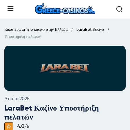
Καλύτερα online καζίνο στην Ελλάδα
LaraBet Καζίνο
Υποστήριξη πελατών
Από το 2025
LaraBet Καζίνο Υποστήριξη
πελατών
4.0/
5