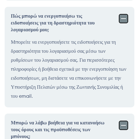
Πώς μπορώ να ενεργοποιήσω τις
ειδοποιήσεις για τη δραστηριότητα του
λογαριασμού μου;
Μπορείτε να ενεργοποιήσετε τις ειδοποιήσεις για τη
δραστηριότητα του λογαριασμού σας μέσω των
ρυθμίσεων του λογαριασμού σας. Για περισσότερες
πληροφορίες ή βοήθεια σχετικά με την ενεργοποίηση των
ειδοποιήσεων, μη διστάσετε να επικοινωνήσετε με την
Υποστήριξη Πελατών μέσω της Ζωντανής Συνομιλίας ή
του email.
Μπορώ να λάβω βοήθεια για να κατανοήσω
τους όρους και τις προϋποθέσεις των
μπόνους;