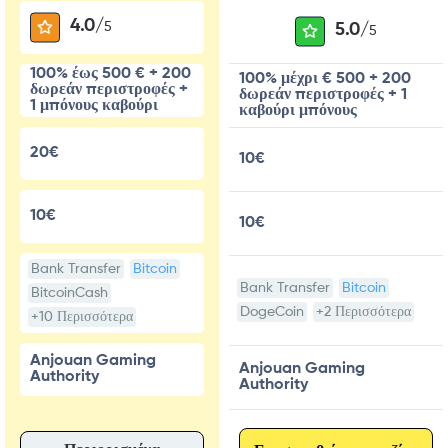
4.0/
5
5.0/
5
100% έως 500 € + 200
100% μέχρι € 500 + 200
δωρεάν περιστροφές +
δωρεάν περιστροφές + 1
1 μπόνους καβούρι
καβούρι μπόνους
20€
10€
10€
10€
Bank Transfer
Bitcoin
Bank Transfer
Bitcoin
BitcoinCash
DogeCoin
+2 Περισσότερα
+10 Περισσότερα
Anjouan Gaming
Anjouan Gaming
Authority
Authority