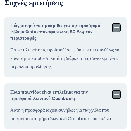
Συχνές ερωτήσεις
Πώς μπορώ να προκριθώ για την προσφορά
Εβδομαδιαία επαναφόρτωση 50 Δωρεάν
περιστροφές;
Για να πληροίτε τις προϋποθέσεις, θα πρέπει συνήθως να
κάνετε μια κατάθεση κατά τη διάρκεια της συγκεκριμένης
περιόδου προώθησης.
Ποια παιχνίδια είναι επιλέξιμα για την
προσφορά Ζωντανό Cashback;
Αυτή η προσφορά ισχύει συνήθως για παιχνίδια που
παίζονται στο τμήμα Ζωντανό Cashback του καζίνο.