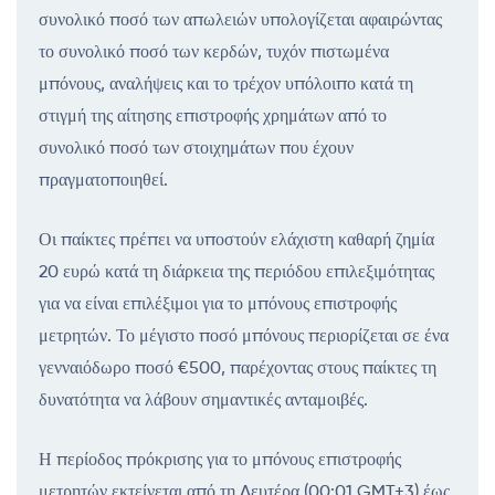
συνολικό ποσό των απωλειών υπολογίζεται αφαιρώντας
το συνολικό ποσό των κερδών, τυχόν πιστωμένα
μπόνους, αναλήψεις και το τρέχον υπόλοιπο κατά τη
στιγμή της αίτησης επιστροφής χρημάτων από το
συνολικό ποσό των στοιχημάτων που έχουν
πραγματοποιηθεί.
Οι παίκτες πρέπει να υποστούν ελάχιστη καθαρή ζημία
20 ευρώ κατά τη διάρκεια της περιόδου επιλεξιμότητας
για να είναι επιλέξιμοι για το μπόνους επιστροφής
μετρητών. Το μέγιστο ποσό μπόνους περιορίζεται σε ένα
γενναιόδωρο ποσό €500, παρέχοντας στους παίκτες τη
δυνατότητα να λάβουν σημαντικές ανταμοιβές.
Η περίοδος πρόκρισης για το μπόνους επιστροφής
μετρητών εκτείνεται από τη Δευτέρα (00:01 GMT+3) έως