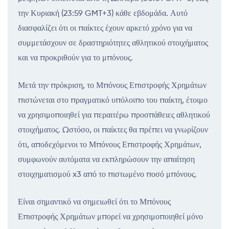
την Κυριακή (23:59 GMT+3) κάθε εβδομάδα. Αυτό
διασφαλίζει ότι οι παίκτες έχουν αρκετό χρόνο για να
συμμετάσχουν σε δραστηριότητες αθλητικού στοιχήματος
και να προκριθούν για το μπόνους.
Μετά την πρόκριση, το Μπόνους Επιστροφής Χρημάτων
πιστώνεται στο πραγματικό υπόλοιπο του παίκτη, έτοιμο
να χρησιμοποιηθεί για περαιτέρω προσπάθειες αθλητικού
στοιχήματος. Ωστόσο, οι παίκτες θα πρέπει να γνωρίζουν
ότι, αποδεχόμενοι το Μπόνους Επιστροφής Χρημάτων,
συμφωνούν αυτόματα να εκπληρώσουν την απαίτηση
στοιχηματισμού x3 από το πιστωμένο ποσό μπόνους.
Είναι σημαντικό να σημειωθεί ότι το Μπόνους
Επιστροφής Χρημάτων μπορεί να χρησιμοποιηθεί μόνο