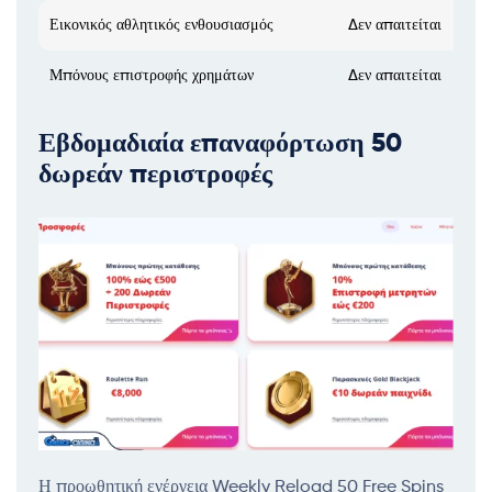
Εικονικός αθλητικός ενθουσιασμός
Δεν απαιτείται
Μ
Μπόνους επιστροφής χρημάτων
Δεν απαιτείται
Μ
Εβδομαδιαία επαναφόρτωση 50
δωρεάν περιστροφές
Η προωθητική ενέργεια Weekly Reload 50 Free Spins