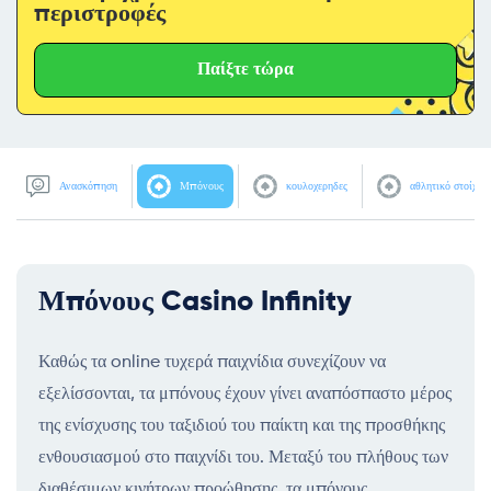
περιστροφές
Παίξτε τώρα
Ανασκόπηση
Μπόνους
κουλοχερηδες
αθλητικό στοίχημ
Μπόνους Casino Infinity
Καθώς τα online τυχερά παιχνίδια συνεχίζουν να
εξελίσσονται, τα μπόνους έχουν γίνει αναπόσπαστο μέρος
της ενίσχυσης του ταξιδιού του παίκτη και της προσθήκης
ενθουσιασμού στο παιχνίδι του. Μεταξύ του πλήθους των
διαθέσιμων κινήτρων προώθησης, τα μπόνους