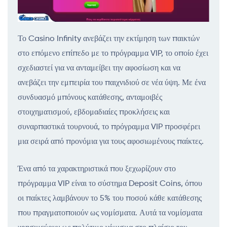
Το Casino Infinity ανεβάζει την εκτίμηση των παικτών
στο επόμενο επίπεδο με το πρόγραμμα VIP, το οποίο έχει
σχεδιαστεί για να ανταμείβει την αφοσίωση και να
ανεβάζει την εμπειρία του παιχνιδιού σε νέα ύψη. Με ένα
συνδυασμό μπόνους κατάθεσης, ανταμοιβές
στοιχηματισμού, εβδομαδιαίες προκλήσεις και
συναρπαστικά τουρνουά, το πρόγραμμα VIP προσφέρει
μια σειρά από προνόμια για τους αφοσιωμένους παίκτες.
Ένα από τα χαρακτηριστικά που ξεχωρίζουν στο
πρόγραμμα VIP είναι το σύστημα Deposit Coins, όπου
οι παίκτες λαμβάνουν το 5% του ποσού κάθε κατάθεσης
που πραγματοποιούν ως νομίσματα. Αυτά τα νομίσματα