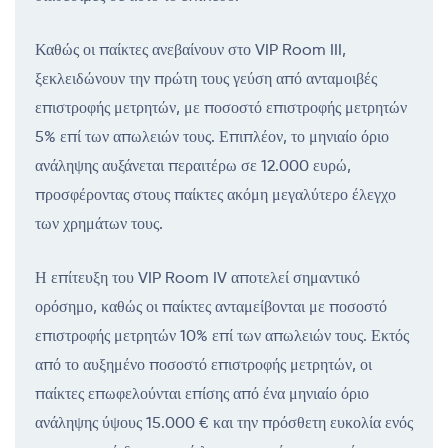
Καθώς οι παίκτες ανεβαίνουν στο VIP Room III,
ξεκλειδώνουν την πρώτη τους γεύση από ανταμοιβές
επιστροφής μετρητών, με ποσοστό επιστροφής μετρητών
5% επί των απωλειών τους. Επιπλέον, το μηνιαίο όριο
ανάληψης αυξάνεται περαιτέρω σε 12.000 ευρώ,
προσφέροντας στους παίκτες ακόμη μεγαλύτερο έλεγχο
των χρημάτων τους.
Η επίτευξη του VIP Room IV αποτελεί σημαντικό
ορόσημο, καθώς οι παίκτες ανταμείβονται με ποσοστό
επιστροφής μετρητών 10% επί των απωλειών τους. Εκτός
από το αυξημένο ποσοστό επιστροφής μετρητών, οι
παίκτες επωφελούνται επίσης από ένα μηνιαίο όριο
ανάληψης ύψους 15.000 € και την πρόσθετη ευκολία ενός