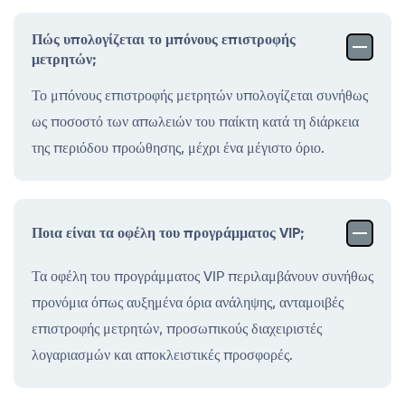
Πώς υπολογίζεται το μπόνους επιστροφής
μετρητών;
Το μπόνους επιστροφής μετρητών υπολογίζεται συνήθως
ως ποσοστό των απωλειών του παίκτη κατά τη διάρκεια
της περιόδου προώθησης, μέχρι ένα μέγιστο όριο.
Ποια είναι τα οφέλη του προγράμματος VIP;
Τα οφέλη του προγράμματος VIP περιλαμβάνουν συνήθως
προνόμια όπως αυξημένα όρια ανάληψης, ανταμοιβές
επιστροφής μετρητών, προσωπικούς διαχειριστές
λογαριασμών και αποκλειστικές προσφορές.