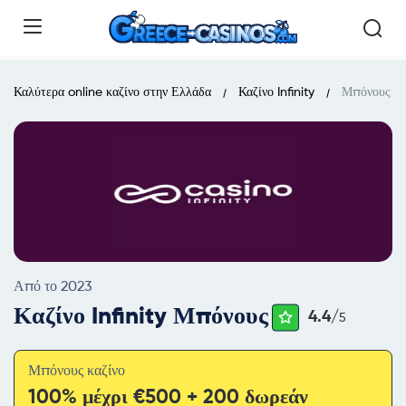
Καλύτερα online καζίνο στην Ελλάδα
Καζίνο Infinity
Μπόνους
Από το 2023
Καζίνο Infinity Μπόνους
4.4/
5
Μπόνους καζίνο
100% μέχρι €500 + 200 δωρεάν