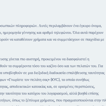
προσωπικών πληροφοριών. Αυτές περιλαμβάνουν ένα έγκυρο όνομα,
, ημερομηνία γέννησης και αριθμό τηλεφώνου. Όλα αυτά παρέχουν
ρούν να καταθέσουν χρήματα και να συμμετάσχουν σε παιχνίδια με
σης γίνεται πιο αυστηρή, προκειμένου να διασφαλιστεί η
ούν τα συμφέροντα τόσο του καζίνο όσο και των πελατών του. Για
να υποβληθούν σε μια διεξοδική διαδικασία επαλήθευσης ταυτότητας
άφων «Γνωρίστε τον πελάτη σας» (KYC), τα οποία συνήθως
τας, αποδεικτικών κατοικίας και, σε ορισμένες περιπτώσεις,
την ταυτότητα του κατόχου του λογαριασμού, αλλά βοηθά επίσης
οτήτων, όπως το ξέπλυμα χρήματος, που πραγματοποιούνται στην πλ