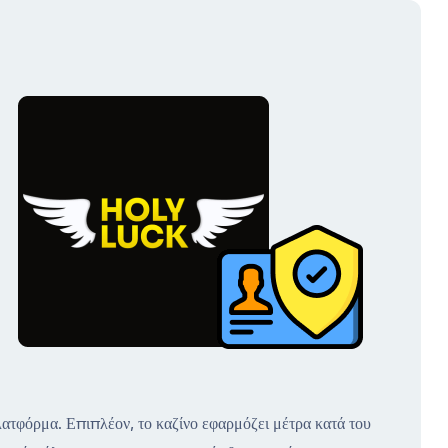
ατφόρμα. Επιπλέον, το καζίνο εφαρμόζει μέτρα κατά του