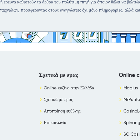
χή έρευνα καθιστούν τα άρθρα του πολύτιμη πηγή για όποιον θέλει να βελτιώσ
 παιχνιδιών, προσφέροντας στους αναγνώστες όχι μόνο πληροφορίες, αλλά κα
Σχετικά με εμας
Online c
Online καζίνο στην Ελλάδα
Magius
Σχετικά με εμάς
MrPunte
Αποποίηση ευθύνης
Casino
Επικοινωνία
Spinan
SG Casi