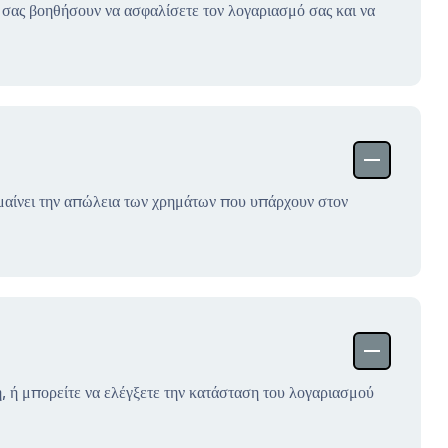
σας βοηθήσουν να ασφαλίσετε τον λογαριασμό σας και να
ημαίνει την απώλεια των χρημάτων που υπάρχουν στον
 ή μπορείτε να ελέγξετε την κατάσταση του λογαριασμού