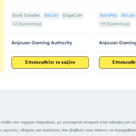
Bank Transfer
Bitcoin
DogeCoin
AstroPay
Bitcoin
+2 Περισσότερα
+11 Περισσότερα
Anjouan Gaming Authority
Anjouan Gaming
Επισκεφθείτε το καζίνο
Επισκεφθεί
κλάδο των τυχερών παιχνιδιών, με εκτεταμένο ιστορικό στην κάλυψη των τελ
 κριτικές, οδηγούς και αναλύσεις που βοηθούν τους παίκτες να περιηγηθούν