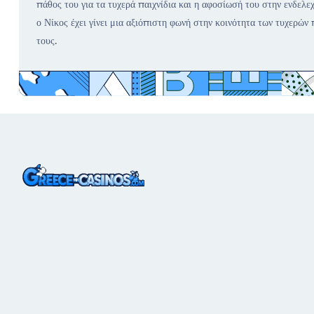
πάθος του για τα τυχερά παιχνίδια και η αφοσίωσή του στην ενδελε
ο Νίκος έχει γίνει μια αξιόπιστη φωνή στην κοινότητα των τυχερών
τους.