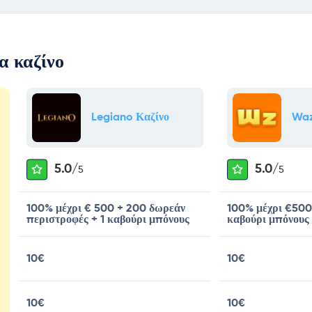
α καζίνο
Legiano Καζίνο
Waz
5.0/
5.0/
5
5
100% μέχρι € 500 + 200 δωρεάν
100% μέχρι €500 
περιστροφές + 1 καβούρι μπόνους
καβούρι μπόνους
10€
10€
10€
10€