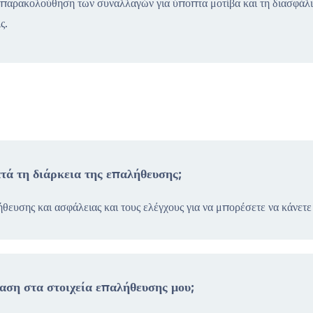
παρακολούθηση των συναλλαγών για ύποπτα μοτίβα και τη διασφάλισ
ς.
ά τη διάρκεια της επαλήθευσης;
ήθευσης και ασφάλειας και τους ελέγχους για να μπορέσετε να κάνετ
βαση στα στοιχεία επαλήθευσης μου;