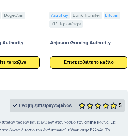
DogeCoin
AstroPay
Bank Transfer
Bitcoin
+17 Περισσότερα
 Authority
Anjouan Gaming Authority
τε το καζίνο
Επισκεφθείτε το καζίνο
5
Γνώμη εμπειρογνωμόνων
ευταίων τάσεων και εξελίξεων στον κόσμο των online καζίνο. Ως
 στο ζωντανό τοπίο του διαδικτυακού τζόγου στην Ελλάδα. Το