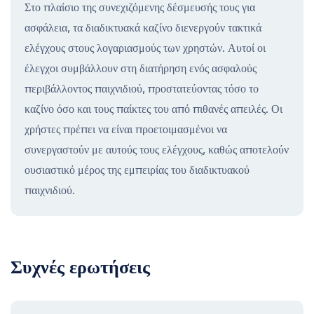
Στο πλαίσιο της συνεχιζόμενης δέσμευσής τους για
ασφάλεια, τα διαδικτυακά καζίνο διενεργούν τακτικά
ελέγχους στους λογαριασμούς των χρηστών. Αυτοί οι
έλεγχοι συμβάλλουν στη διατήρηση ενός ασφαλούς
περιβάλλοντος παιχνιδιού, προστατεύοντας τόσο το
καζίνο όσο και τους παίκτες του από πιθανές απειλές. Οι
χρήστες πρέπει να είναι προετοιμασμένοι να
συνεργαστούν με αυτούς τους ελέγχους, καθώς αποτελούν
ουσιαστικό μέρος της εμπειρίας του διαδικτυακού
παιχνιδιού.
Συχνές ερωτήσεις