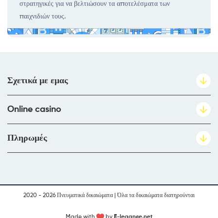
στρατηγικές για να βελτιώσουν τα αποτελέσματα των
παιχνιδιών τους.
Σχετικά με εμας
Online casino
Πληρωμές
2020 - 2026 Πνευματικά δικαιώματα | Όλα τα δικαιώματα διατηρούνται
Made with
by
E-legance.net