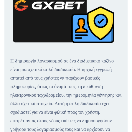
Η δημιουργία λογαριασμού σε ένα διαδικτυακό καζίνο
είναι μια σχετικά απλή διαδικασία. Η αρχική εγγραφή
απαιτεί από τους χρήστες να παρέχουν βασικές
πληροφορίες, όπως το όνομά τους, τη διεύθυνση
ηλεκτρονικού ταχυδρομείου, την ημερομηνία γέννησης και
άλλα σχετικά στοιχεία. Αυτή η απλή διαδικασία έχει
σχεδιαστεί για να είναι φιλική προς τον χρήστη,
επιτρέποντας στους νέους παίκτες να δημιουργήσουν
γρήγορα τους λογαριασμούς τους και να αρχίσουν να