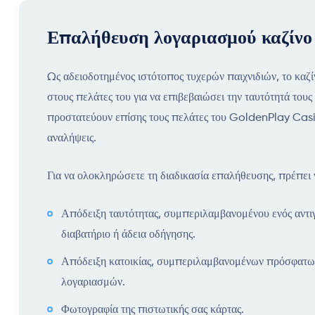
Επαλήθευση λογαριασμού καζίνο
Ως αδειοδοτημένος ιστότοπος τυχερών παιχνιδιών, το κα
στους πελάτες του για να επιβεβαιώσει την ταυτότητά τους
προστατεύουν επίσης τους πελάτες του GoldenPlay Casin
αναλήψεις.
Για να ολοκληρώσετε τη διαδικασία επαλήθευσης, πρέπει
Απόδειξη ταυτότητας, συμπεριλαμβανομένου ενός αντιγ
διαβατήριο ή άδεια οδήγησης.
Απόδειξη κατοικίας, συμπεριλαμβανομένων πρόσφατω
λογαριασμών.
Φωτογραφία της πιστωτικής σας κάρτας.