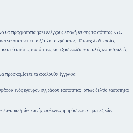
ζίνο θα πραγματοποιήσει ελέγχους επαλήθευσης ταυτότητας KYC
 και να αποτρέψει το ξέπλυμα χρήματος. Τέτοιες διαδικασίες
o από απάτες ταυτότητας και εξασφαλίζουν ομαλές και ασφαλείς
 να προσκομίσετε τα ακόλουθα έγγραφα:
ράφου ενός έγκυρου εγγράφου ταυτότητας, όπως δελτίο ταυτότητας,
ν λογαριασμών κοινής ωφέλειας ή πρόσφατων τραπεζικών