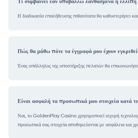
Τι συμβαίνει εάν υποβάλλω λανθασμένα ή ελλιπή
Η διαδικασία επαλήθευσης πιθανότατα θα καθυστερήσει και
Πώς θα μάθω πότε τα έγγραφά μου έχουν εγκριθεί
Ένας υπάλληλος της υποστήριξης πελατών θα επικοινωνήσε
Είναι ασφαλή τα προσωπικά μου στοιχεία κατά τ
Ναι, το GoldenPlay Casino χρησιμοποιεί ισχυρή τεχνολογ
προσωπικά σας στοιχεία αποθηκεύονται με ασφάλεια και χρ