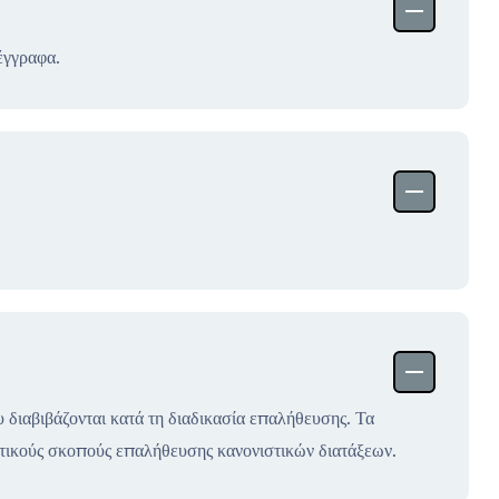
έγγραφα.
διαβιβάζονται κατά τη διαδικασία επαλήθευσης. Τα
ωτικούς σκοπούς επαλήθευσης κανονιστικών διατάξεων.