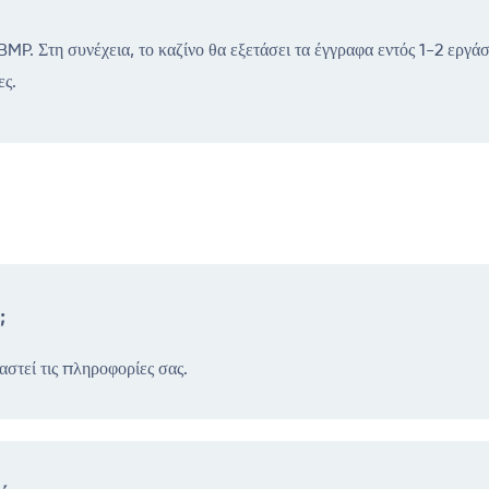
MP. Στη συνέχεια, το καζίνο θα εξετάσει τα έγγραφα εντός 1-2 ερ
ες.
;
αστεί τις πληροφορίες σας.