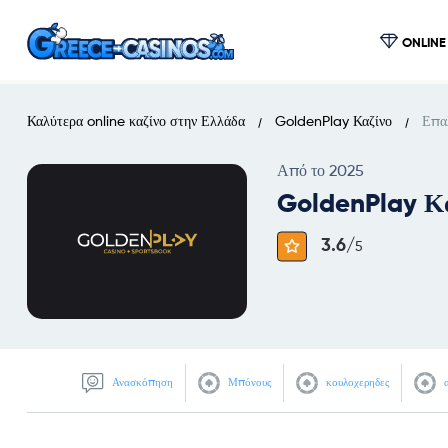
ONLINE
Καλύτερα online καζίνο στην Ελλάδα
GoldenPlay Καζίνο
Επα
Από το 2025
GoldenPlay Κ
3.6/
5
Ανασκόπηση
Μπόνους
κουλοχερηδες
α