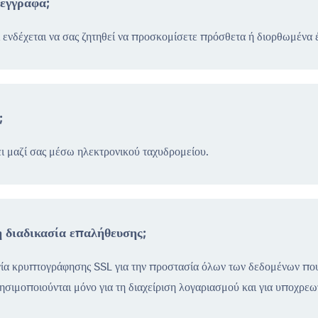
 έγγραφα;
 ενδέχεται να σας ζητηθεί να προσκομίσετε πρόσθετα ή διορθωμένα 
;
ι μαζί σας μέσω ηλεκτρονικού ταχυδρομείου.
η διαδικασία επαλήθευσης;
ία κρυπτογράφησης SSL για την προστασία όλων των δεδομένων που 
ησιμοποιούνται μόνο για τη διαχείριση λογαριασμού και για υποχρε