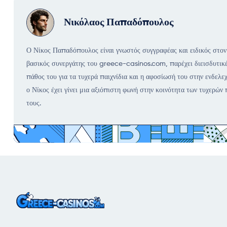
Νικόλαος Παπαδόπουλος
Ο Νίκος Παπαδόπουλος είναι γνωστός συγγραφέας και ειδικός στον 
βασικός συνεργάτης του greece-casinos.com, παρέχει διεισδυτικές
πάθος του για τα τυχερά παιχνίδια και η αφοσίωσή του στην ενδελε
ο Νίκος έχει γίνει μια αξιόπιστη φωνή στην κοινότητα των τυχερών
τους.