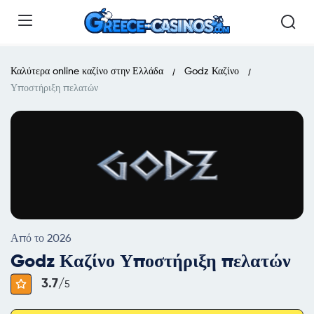
Καλύτερα online καζίνο στην Ελλάδα
Godz Καζίνο
Υποστήριξη πελατών
Από το 2026
Godz Καζίνο Υποστήριξη πελατών
3.7/
5