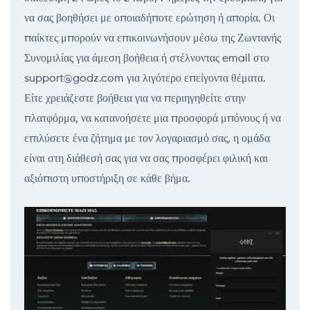
να σας βοηθήσει με οποιαδήποτε ερώτηση ή απορία. Οι
παίκτες μπορούν να επικοινωνήσουν μέσω της Ζωντανής
Συνομιλίας για άμεση βοήθεια ή στέλνοντας email στο
support@godz.com
για λιγότερο επείγοντα θέματα.
Είτε χρειάζεστε βοήθεια για να περιηγηθείτε στην
πλατφόρμα, να κατανοήσετε μια προσφορά μπόνους ή να
επιλύσετε ένα ζήτημα με τον λογαριασμό σας, η ομάδα
είναι στη διάθεσή σας για να σας προσφέρει φιλική και
αξιόπιστη υποστήριξη σε κάθε βήμα.