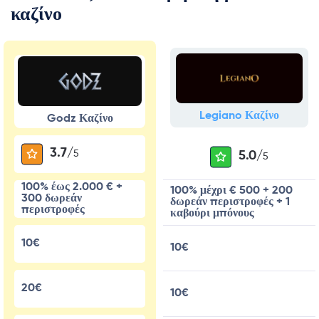
καζίνο
Legiano Καζίνο
Godz Καζίνο
3.7/
5
5.0/
5
100% έως 2.000 € +
100% μέχρι € 500 + 200
300 δωρεάν
δωρεάν περιστροφές + 1
περιστροφές
καβούρι μπόνους
10€
10€
20€
10€