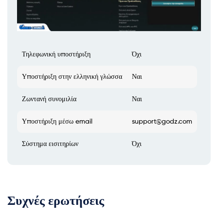
Τηλεφωνική υποστήριξη
Όχι
Υποστήριξη στην ελληνική γλώσσα
Ναι
Ζωντανή συνομιλία
Ναι
Υποστήριξη μέσω email
support@godz.com
Σύστημα εισιτηρίων
Όχι
Συχνές ερωτήσεις