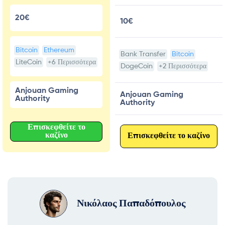
20€
10€
Bitcoin
Ethereum
Bank Transfer
Bitcoin
LiteCoin
+6 Περισσότερα
DogeCoin
+2 Περισσότερα
Anjouan Gaming
Anjouan Gaming
Authority
Authority
Επισκεφθείτε το
καζίνο
Επισκεφθείτε το καζίνο
Νικόλαος Παπαδόπουλος