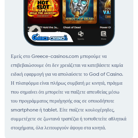
Εμείς στο Greece-casinos.com μπορούμε να
επιβεβαιώσουμε ότι δεν χρειάζεται να κατεβάσετε καμία
ειδική εφαρμογή για να απολαύσετε το God of Casino.
Η πλατφόρμα είναι πλήρως συμβατή με κινητά, πράγμα
που σημαίνει ότι μπορείτε να παίξετε απευθείας μέσω
του προγράμματος περιήγησής σας σε οποιοδήποτε
smartphone ή tablet. Είτε παίζετε κουλοχέρηδες,
συμμετέχετε σε ζωντανά τραπέζια ή τοποθετείτε αθλητικά
στοιχήματα, όλα λειτουργούν άψογα στα κινητά.