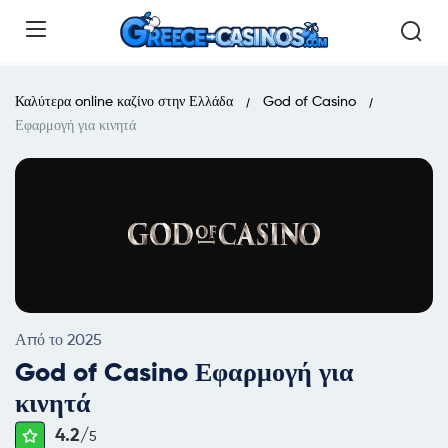
Καλύτερα online καζίνο στην Ελλάδα
God of Casino
Εφαρμογή για κινητά
Από το 2025
God of Casino Εφαρμογή για
κινητά
4.2/
5